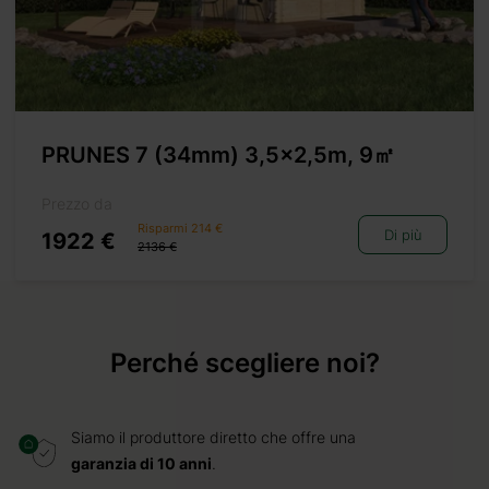
PRUNES 7 (34mm) 3,5×2,5m, 9㎡
Prezzo da
Risparmi 214 €
Di più
1922 €
2136 €
Perché scegliere noi?
Siamo il produttore diretto che offre una
garanzia di 10 anni
.