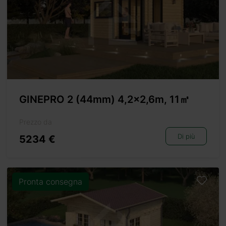
GINEPRO 2 (44mm) 4,2×2,6m, 11㎡
Prezzo da
Di più
5234 €
Pronta consegna