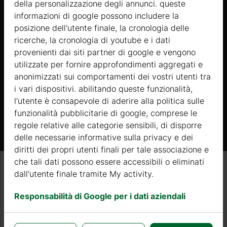
della personalizzazione degli annunci. queste
informazioni di google possono includere la
posizione dell'utente finale, la cronologia delle
LA TETTOIA PER AUTO PIÙ
ricerche, la cronologia di youtube e i dati
provenienti dai siti partner di google e vengono
VENDUTA
utilizzate per fornire approfondimenti aggregati e
anonimizzati sui comportamenti dei vostri utenti tra
Visualizza
i vari dispositivi. abilitando queste funzionalità,
l'utente è consapevole di aderire alla politica sulle
funzionalità pubblicitarie di google, comprese le
regole relative alle categorie sensibili, di disporre
delle necessarie informative sulla privacy e dei
diritti dei propri utenti finali per tale associazione e
che tali dati possono essere accessibili o eliminati
dall'utente finale tramite My activity.
Ordina per
Più recenti in alto
Responsabilità di Google per i dati aziendali
Pronta consegna