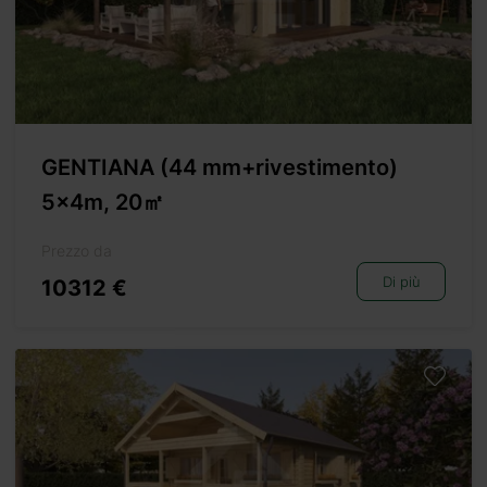
GENTIANA (44 mm+rivestimento)
5x4m, 20㎡
Prezzo da
Di più
10312 €