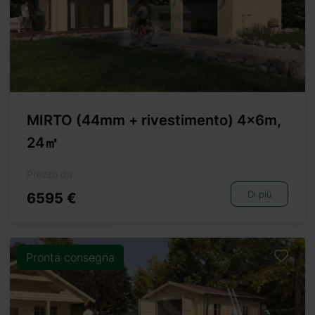
MIRTO (44mm + rivestimento) 4x6m,
24㎡
Prezzo da
Di più
6595 €
Pronta consegna