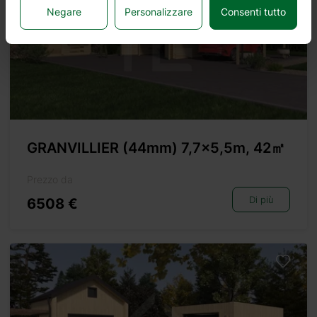
Negare
Personalizzare
Consenti tutto
GRANVILLIER (44mm) 7,7×5,5m, 42㎡
Prezzo da
Di più
6508 €