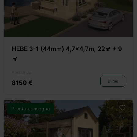
HEBE 3-1 (44mm) 4,7×4,7m, 22㎡ + 9
㎡
Prezzo da
Di più
8150 €
Pronta consegna