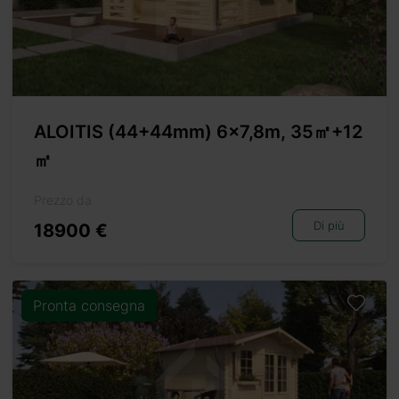
ALOITIS (44+44mm) 6×7,8m, 35㎡+12
㎡
Prezzo da
Di più
18900 €
Pronta consegna