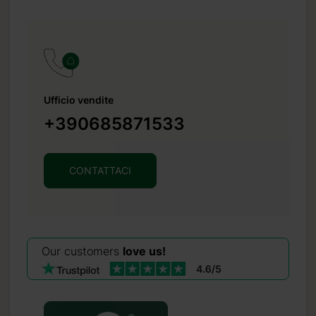
Ufficio vendite
+390685871533
CONTATTACI
conto del
Our customers
love us!
e pagata
al
tamente