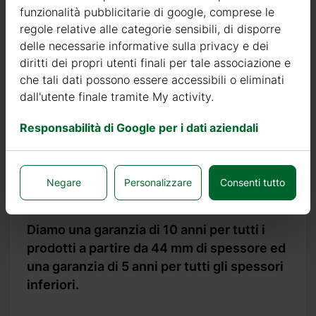
di colore molto chiaro, con pochi nodi ed è noto per la
funzionalità pubblicitarie di google, comprese le
sua resistenza al marciume, alla muffa ed agli insetti.
regole relative alle categorie sensibili, di disporre
delle necessarie informative sulla privacy e dei
Oltre ad investire nel legname, continuiamo ad investire
diritti dei propri utenti finali per tale associazione e
in macchinari automatici per poter produrre prodotti di
che tali dati possono essere accessibili o eliminati
qualità sempre più elevata.
dall'utente finale tramite My activity.
Possiamo affermare con orgoglio che il nostro tasso di
Responsabilità di Google per i dati aziendali
resi o difetti è inferiore allo 0,5%, mentre lo standard del
settore è 10 volte più alto, pari al 5%.
Negare
Personalizzare
Consenti tutto
Garanzia
Diamo una garanzia di 10 anni per tutti i
prodotti a partire da 44 mm di spessore ed
una garanzia di 5 anni per tutti gli spessori
inferiori.