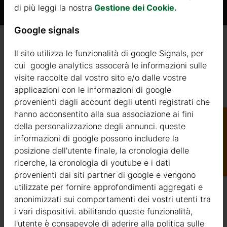
di più leggi la nostra
Gestione dei Cookie.
Google signals
Qualità / garanzia / consulenza
Il sito utilizza le funzionalità di google Signals, per
cui google analytics assocerà le informazioni sulle
visite raccolte dal vostro sito e/o dalle vostre
applicazioni con le informazioni di google
provenienti dagli account degli utenti registrati che
Qualità
hanno acconsentito alla sua associazione ai fini
della personalizzazione degli annunci. queste
Siamo attivi nel settore della produzione di strutture in
informazioni di google possono includere la
Catalogo
legno dal 2004. Nel corso di questi anni, abbiamo
posizione dell'utente finale, la cronologia delle
selezionato i migliori fornitori di legname. Utilizziamo
ricerche, la cronologia di youtube e i dati
esclusivamente abete nordico a crescita lenta
provenienti dai siti partner di google e vengono
proveniente da foreste certificate FSC nell’Europa del
utilizzate per fornire approfondimenti aggregati e
Nord.
anonimizzati sui comportamenti dei vostri utenti tra
Il legno di abete nordico si distingue per le sue
i vari dispositivi. abilitando queste funzionalità,
caratteristiche ideali per la costruzione di case in legno. È
a
l'utente è consapevole di aderire alla politica sulle