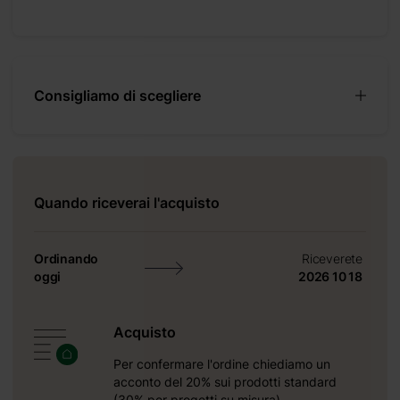
+ 0 €
+ 1100 €
Consigliamo di scegliere
+ 0 €
+ 480 €
+ 0 €
+ 600 €
Quando riceverai l'acquisto
+ 0 €
+ 149 €
Ordinando
Riceverete
oggi
2026 10 18
Acquisto
Per confermare l'ordine chiediamo un
acconto del 20% sui prodotti standard
iardino.
(30% per progetti su misura).