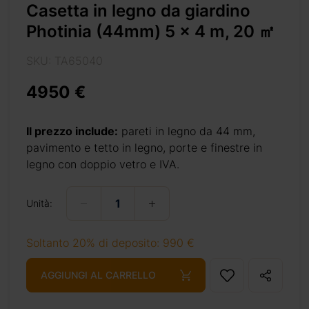
Casetta in legno da giardino
iardino.
Photinia (44mm) 5 x 4 m, 20 ㎡
enta due
deale da
SKU: TA65040
studio o
e persino
4950 €
egno per
 hobby. E
Il prezzo include:
pareti in legno da 44 mm,
sigliati.
pavimento e tetto in legno, porte e finestre in
 PVC, kit
legno con doppio vetro e IVA.
Unità:
Soltanto 20% di deposito: 990 €
AGGIUNGI AL CARRELLO