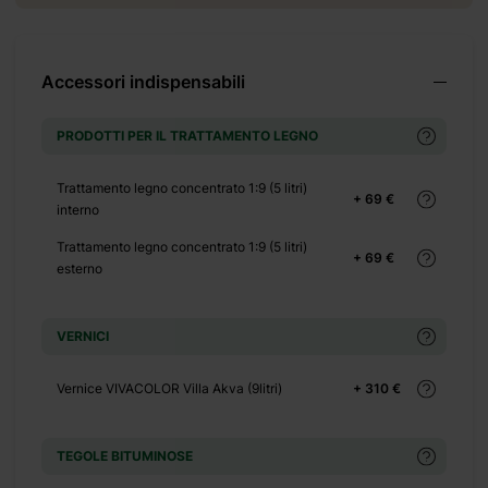
+ 315 €
Accessori indispensabili
PRODOTTI PER IL TRATTAMENTO LEGNO
+ 552 €
Trattamento legno concentrato 1:9 (5 litri)
+ 69 €
interno
Trattamento legno concentrato 1:9 (5 litri)
+ 69 €
esterno
+ 0 €
+ 825 €
VERNICI
Vernice VIVACOLOR Villa Akva (9litri)
+ 310 €
TEGOLE BITUMINOSE
+ 2650 €