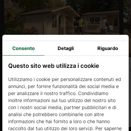
Consento
Detagli
Riguardo
i 2
Questo sito web utilizza i cookie
LILAS (44mm) 4,5x4m, 18㎡
Utilizziamo i cookie per personalizzare contenuti ed
Prezzo da
annunci, per fornire funzionalità dei social media e
iano da 2
4592 €
per analizzare il nostro traffico. Condividiamo
inoltre informazioni sul tuo utilizzo del nostro sito
Di più
con i nostri social media, partner pubblicitari e di
analisi che potrebbero combinarle con altre
informazioni che hai fornito a loro o che hanno
raccolto dal tuo utilizzo dei loro servizi. Per saperne