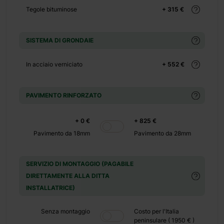
+ 3445 €
Tegole bituminose
+ 315 €
+ 3578 €
+ 0 €
SISTEMA DI GRONDAIE
+ 200 €
+ 0 €
In acciaio verniciato
+ 552 €
+ 180 €
+ 0 €
PAVIMENTO RINFORZATO
+ 500 €
+ 0 €
+ 825 €
Pavimento da 18mm
Pavimento da 28mm
+ 0 €
SERVIZIO DI MONTAGGIO (PAGABILE
+ 449 €
DIRETTAMENTE ALLA DITTA
INSTALLATRICE)
+ 0 €
+ 390 €
Senza montaggio
Costo per l'Italia
peninsulare ( 1950 € )