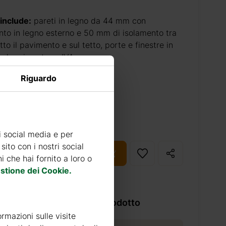
 include:
pareti in legno da 44 mm con
nto in legno esterno e 50 mm di isolamento tra
tto il pavimento e sul tetto, porte e finestre in
 doppio vetro e IVA.
Riguardo
 20% di deposito: 5440 €
i social media e per
sito con i nostri social
NGI AL CARRELLO
 che hai fornito a loro o
stione dei Cookie.
a le caratteristiche del prodotto
ormazioni sulle visite