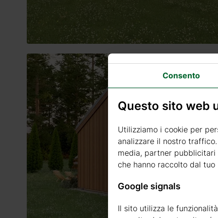
Consento
Questo sito web ut
Utilizziamo i cookie per per
analizzare il nostro traffico
media, partner pubblicitari 
che hanno raccolto dal tuo u
Google signals
Il sito utilizza le funzional