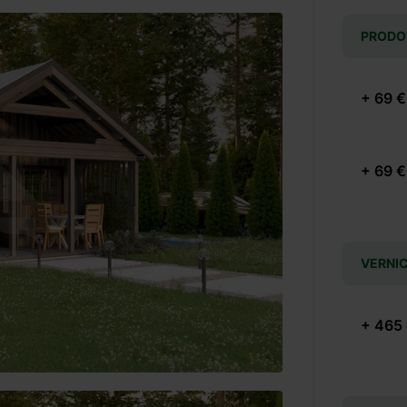
PRODOT
+ 69 €
+ 69 €
VERNIC
+ 465