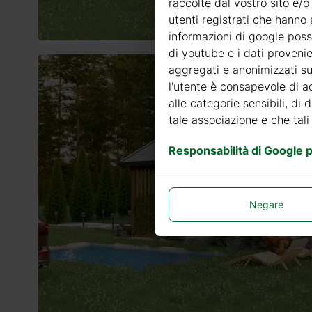
raccolte dal vostro sito e/o
utenti registrati che hanno 
informazioni di google posso
di youtube e i dati provenie
aggregati e anonimizzati sui
l'utente è consapevole di ad
alle categorie sensibili, di 
tale associazione e che tali
Responsabilità di Google pe
Negare