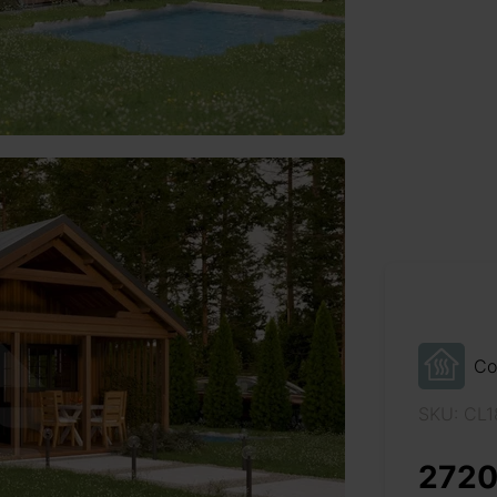
Co
SKU: CL
2720