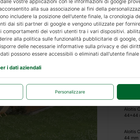
 dalle vostre applicazioni con le informazioni di google prov
Aloitis
acconsentito alla sua associazione ai fini della personalizza
44 mm +
no includere la posizione dell'utente finale, la cronologia de
nti dai siti partner di google e vengono utilizzate per forni
Aloitis
 comportamenti dei vostri utenti tra i vari dispositivi. abili
rivesti
erire alla politica sulle funzionalità pubblicitarie di google,
disporre delle necessarie informative sulla privacy e dei diritt
Aloitis
 dati possono essere accessibili o eliminati dall'utente finale
r i dati aziendali
Aloitis
Aloitis
Personalizzare
44+44
Aloitis
44+44
Aloitis
44 mm +