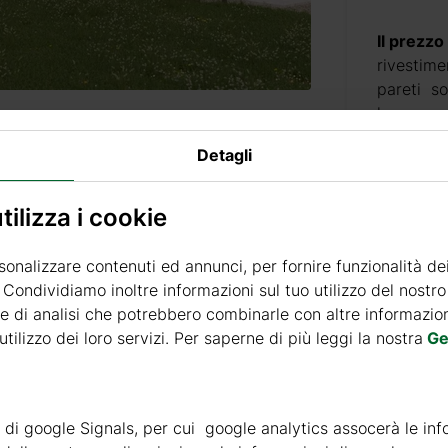
Il prezzo
rivestime
pareti so
legno con
Detagli
Unità:
ilizza i cookie
Soltanto
sonalizzare contenuti ed annunci, per fornire funzionalità de
. Condividiamo inoltre informazioni sul tuo utilizzo del nostro 
AGGIU
e di analisi che potrebbero combinarle con altre informazioni
tilizzo dei loro servizi. Per saperne di più leggi la nostra
Ge
Selezion
ità di google Signals, per cui google analytics assocerà le inf