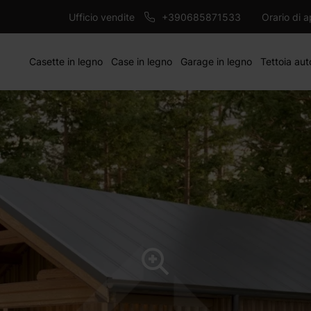
 da 44 mm + rivestimento
AGGIUNGI AL CAR
Ufficio vendite
+390685871533
Orario di 
Casette in legno
Case in legno
Garage in legno
Tettoia aut