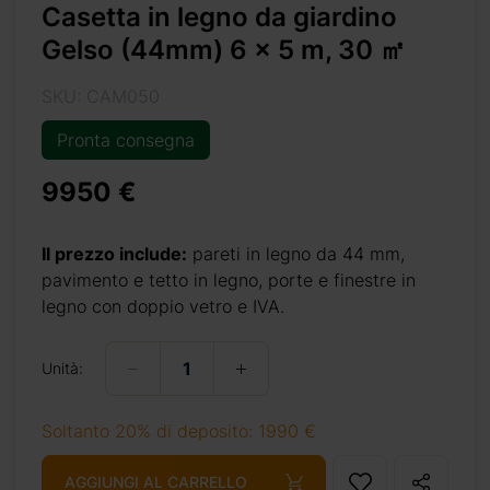
Casetta in legno da giardino
giornate
Gelso (44mm) 6 x 5 m, 30 ㎡
 casetta
rse aree
SKU: CAM050
bambini,
nzionale
Pronta consegna
cercando
mo certi
9950 €
n legno,
umerosi
Il prezzo include:
pareti in legno da 44 mm,
pavimento e tetto in legno, porte e finestre in
legno con doppio vetro e IVA.
Unità:
Soltanto 20% di deposito: 1990 €
AGGIUNGI AL CARRELLO