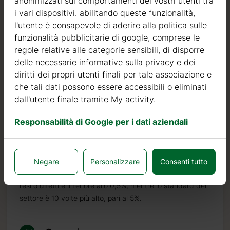
anonimizzati sui comportamenti dei vostri utenti tra
legno dal 2004. Nel corso di questi anni, abbiamo
i vari dispositivi. abilitando queste funzionalità,
selezionato i migliori fornitori di legname. Utilizziamo
l'utente è consapevole di aderire alla politica sulle
esclusivamente abete nordico a crescita lenta
funzionalità pubblicitarie di google, comprese le
proveniente da foreste certificate FSC nell’Europa del
regole relative alle categorie sensibili, di disporre
Nord.
delle necessarie informative sulla privacy e dei
Il legno di abete nordico si distingue per le sue
diritti dei propri utenti finali per tale associazione e
caratteristiche ideali per la costruzione di case in legno. È
che tali dati possono essere accessibili o eliminati
di colore molto chiaro, con pochi nodi ed è noto per la
dall'utente finale tramite My activity.
sua resistenza al marciume, alla muffa ed agli insetti.
Responsabilità di Google per i dati aziendali
Oltre ad investire nel legname, continuiamo ad investire
in macchinari automatici per poter produrre prodotti di
qualità sempre più elevata.
Negare
Personalizzare
Consenti tutto
Possiamo affermare con orgoglio che il nostro tasso di
resi o difetti è inferiore allo 0,5%, mentre lo standard del
settore è 10 volte più alto, pari al 5%.