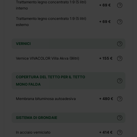
Trattamento legno concentrato 1:9 (5 litri)
+ 0 €
+ 69 €
interno
+ 500 €
Trattamento legno concentrato 1:9 (5 litri)
+ 69 €
esterno
+ 0 €
+ 149 €
VERNICI
+ 0 €
+ 1100 €
Vernice VIVACOLOR Villa Akva (9litri)
+ 155 €
+ 0 €
COPERTURA DEL TETTO PER IL TETTO
+ 480 €
MONO FALDA
Membrana bituminosa autoadesiva
+ 480 €
SISTEMA DI GRONDAIE
etta in legno
In acciaio verniciato
+ 414 €
e nordico ed