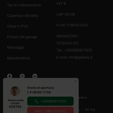
INT 8
Tipi di coibentazione
CAP 00136
Copertura del tetto
P.IVA 17189101003
Infissi in PVC
MAGAZZINO:
Portoni del garage
VICENZA (VI)
Montaggio
Tel.:
+390685871533
E-mail:
info@galanis.it
Manutenzione
Orario di apertura:
Case in legno
I-V 08:00-17:00
40-60 mq
60-80 mq
Con veranda
un piano
Responsabile
+390685871533
Casette in legno
vendite
KOSTAS
16-20-mq
20-mq
20-30 mq
30-40 mq
40-mq
INFO / PREVENTIVO