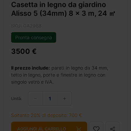
Casetta in legno da giardino
Alisso 5 (34mm) 8 x 3 m, 24 ㎡
etta in legno
e nordico ed
SKU: GA2988
Pronta consegna
a anche agli
3500 €
i ingombranti
l verde dove
ardino che si
Il prezzo include:
pareti in legno da 34 mm,
tetto in legno, porte e finestre in legno con
singolo vetro e IVA.
Unità:
Soltanto 20% di deposito: 700 €
AGGIUNGI AL CARRELLO