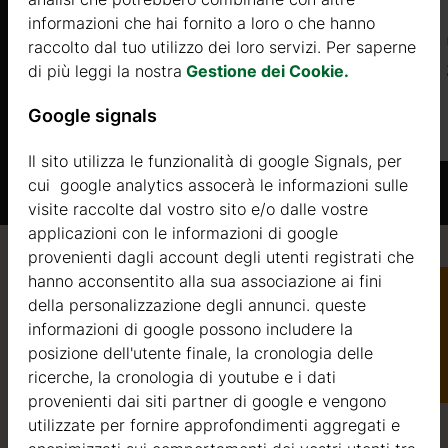
o del 20%
informazioni che hai fornito a loro o che hanno
rima della
Prezzo da
raccolto dal tuo utilizzo dei loro servizi. Per saperne
la consegna
3050 €
di più leggi la nostra
Gestione dei Cookie.
Google signals
Di più
rte American
Il sito utilizza le funzionalità di google Signals, per
cui google analytics assocerà le informazioni sulle
do procedi al
visite raccolte dal vostro sito e/o dalle vostre
applicazioni con le informazioni di google
provenienti dagli account degli utenti registrati che
Qualità / garanzia / consulenza
hanno acconsentito alla sua associazione ai fini
della personalizzazione degli annunci. queste
informazioni di google possono includere la
Catalogo
posizione dell'utente finale, la cronologia delle
ricerche, la cronologia di youtube e i dati
Qualità
provenienti dai siti partner di google e vengono
utilizzate per fornire approfondimenti aggregati e
Siamo attivi nel settore della produzione di strutture in