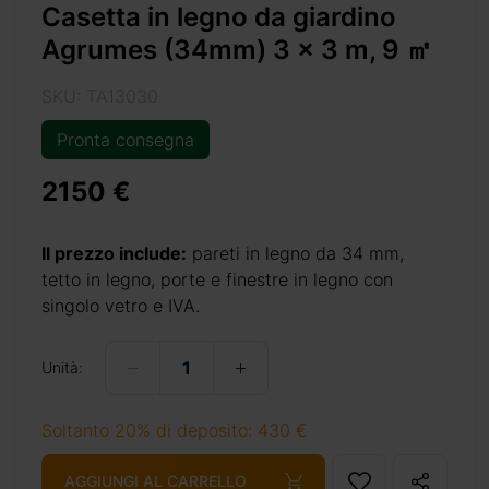
Casetta in legno da giardino
erchi una
Agrumes (34mm) 3 x 3 m, 9 ㎡
odo tetto
o tutti i
SKU: TA13030
on delle
ccessori
Pronta consegna
nordico,
2150 €
no con la
Il prezzo include:
pareti in legno da 34 mm,
tetto in legno, porte e finestre in legno con
singolo vetro e IVA.
Unità:
Soltanto 20% di deposito: 430 €
3-m-9-m2/
AGGIUNGI AL CARRELLO