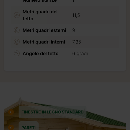
Numero stanze
1
Metri quadri del
11,5
tetto
Metri quadri esterni
9
Metri quadri interni
7,35
Angolo del tetto
6 gradi
FINESTRE IN LEGNO STANDARD
iceverete
PARETI
26 09 05