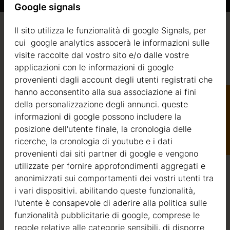
Google signals
Il sito utilizza le funzionalità di google Signals, per
Qualità / garanzia / consulenza
cui google analytics assocerà le informazioni sulle
visite raccolte dal vostro sito e/o dalle vostre
a
applicazioni con le informazioni di google
provenienti dagli account degli utenti registrati che
Qualità
hanno acconsentito alla sua associazione ai fini
della personalizzazione degli annunci. queste
informazioni di google possono includere la
Siamo attivi nel settore della produzione di strutture in
Catalogo
posizione dell'utente finale, la cronologia delle
legno dal 2004. Nel corso di questi anni, abbiamo
ricerche, la cronologia di youtube e i dati
selezionato i migliori fornitori di legname. Utilizziamo
provenienti dai siti partner di google e vengono
esclusivamente abete nordico a crescita lenta
utilizzate per fornire approfondimenti aggregati e
proveniente da foreste certificate FSC nell’Europa del
anonimizzati sui comportamenti dei vostri utenti tra
Nord.
i vari dispositivi. abilitando queste funzionalità,
Il legno di abete nordico si distingue per le sue
l'utente è consapevole di aderire alla politica sulle
caratteristiche ideali per la costruzione di case in legno. È
funzionalità pubblicitarie di google, comprese le
di colore molto chiaro, con pochi nodi ed è noto per la
regole relative alle categorie sensibili, di disporre