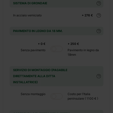
SISTEMA DI GRONDAIE
+ 0 €
+ 290 €
In acciaio verniciato
+ 276 €
+ 0 €
PAVIMENTO IN LEGNO DA 18 MM.
+ 500 €
+ 0 €
+ 250 €
+ 0 €
Senza pavimento
Pavimento in legno da
+ 149 €
18mm
SERVIZIO DI MONTAGGIO (PAGABILE
DIRETTAMENTE ALLA DITTA
INSTALLATRICE)
Senza montaggio
Costo per l'Italia
erchi una
peninsulare ( 1100 € )
odo tetto
o tutti i