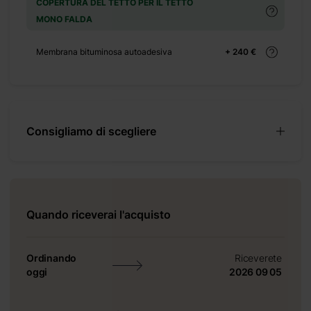
on delle
COPERTURA DEL TETTO PER IL TETTO
ccessori
MONO FALDA
nordico,
no con la
Membrana bituminosa autoadesiva
+ 240 €
Consigliamo di scegliere
Quando riceverai l'acquisto
Ordinando
Riceverete
oggi
2026 09 05