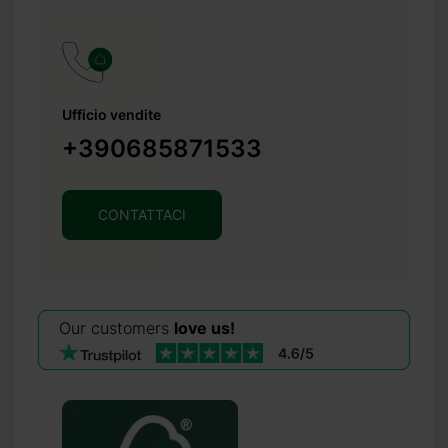
liccando
Ufficio vendite
+390685871533
CONTATTACI
Our customers
love us!