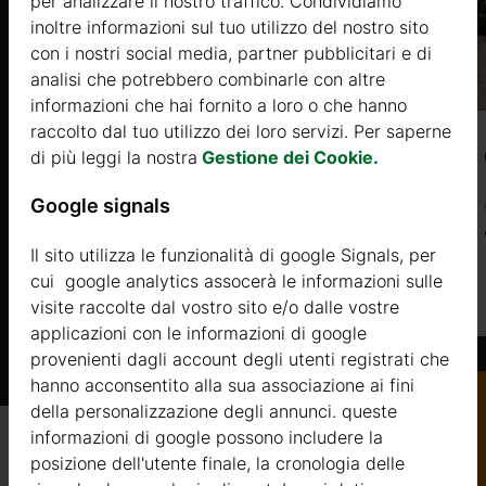
per analizzare il nostro traffico. Condividiamo
inoltre informazioni sul tuo utilizzo del nostro sito
con i nostri social media, partner pubblicitari e di
analisi che potrebbero combinarle con altre
informazioni che hai fornito a loro o che hanno
raccolto dal tuo utilizzo dei loro servizi. Per saperne
MELISSE (34mm) 4x2m, 8㎡
di più leggi la nostra
Gestione dei Cookie.
Google signals
Prezzo da
1738 €
Il sito utilizza le funzionalità di google Signals, per
cui google analytics assocerà le informazioni sulle
Di più
visite raccolte dal vostro sito e/o dalle vostre
applicazioni con le informazioni di google
provenienti dagli account degli utenti registrati che
hanno acconsentito alla sua associazione ai fini
della personalizzazione degli annunci. queste
informazioni di google possono includere la
Catalogo
Qualità / garanzia / consulenza
posizione dell'utente finale, la cronologia delle