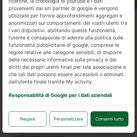
ricerche, la cronologia di youtube e i dati
provenienti dai siti partner di google e vengono
utilizzate per fornire approfondimenti aggregati e
anonimizzati sui comportamenti dei vostri utenti tra
Qualità
i vari dispositivi. abilitando queste funzionalità,
l'utente è consapevole di aderire alla politica sulle
Siamo attivi nel settore della produzione di strutture in
funzionalità pubblicitarie di google, comprese le
legno dal 2004. Nel corso di questi anni, abbiamo
regole relative alle categorie sensibili, di disporre
selezionato i migliori fornitori di legname. Utilizziamo
delle necessarie informative sulla privacy e dei
esclusivamente abete nordico a crescita lenta
diritti dei propri utenti finali per tale associazione e
proveniente da foreste certificate FSC nell’Europa del
che tali dati possono essere accessibili o eliminati
Nord.
dall'utente finale tramite My activity.
Il legno di abete nordico si distingue per le sue
Responsabilità di Google per i dati aziendali
caratteristiche ideali per la costruzione di case in legno. È
di colore molto chiaro, con pochi nodi ed è noto per la
sua resistenza al marciume, alla muffa ed agli insetti.
Negare
Personalizzare
Consenti tutto
Oltre ad investire nel legname, continuiamo ad investire
in macchinari automatici per poter produrre prodotti di
qualità sempre più elevata.