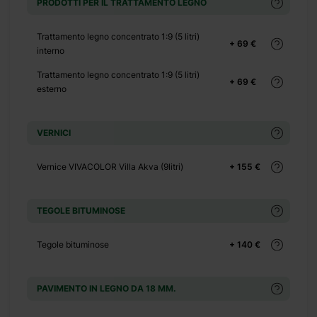
PRODOTTI PER IL TRATTAMENTO LEGNO
Trattamento legno concentrato 1:9 (5 litri)
+ 69 €
interno
Trattamento legno concentrato 1:9 (5 litri)
+ 69 €
esterno
erchi una
VERNICI
Olivier 5
affali e
Vernice VIVACOLOR Villa Akva (9litri)
+ 155 €
ervare al
 ricordi e
TEGOLE BITUMINOSE
ti i loro
Tegole bituminose
+ 140 €
PAVIMENTO IN LEGNO DA 18 MM.