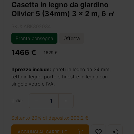
Casetta in legno da giardino
Olivier 5 (34mm) 3 x 2 m, 6 ㎡
SKU: ABK302034
Pronta consegna
Offerta
1466 €
1629 €
-m-6-m2-2/
Il prezzo include:
pareti in legno da 34 mm,
tetto in legno, porte e finestre in legno con
singolo vetro e IVA.
+ 69 €
Unità:
Soltanto 20% di deposito: 293.2 €
AGGIUNGI AL CARRELLO
+ 69 €