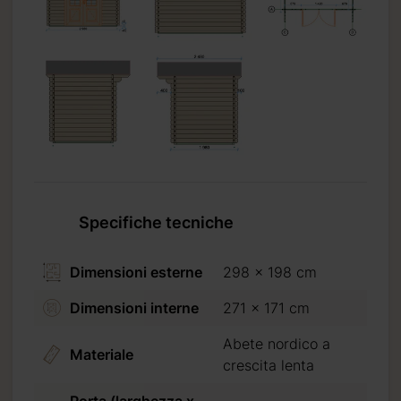
Specifiche tecniche
onto del
Dimensioni esterne
298 x 198 cm
e pagata
Dimensioni interne
271 x 171 cm
l
amente
Abete nordico a
Materiale
crescita lenta
o carte
Porta (larghezza x