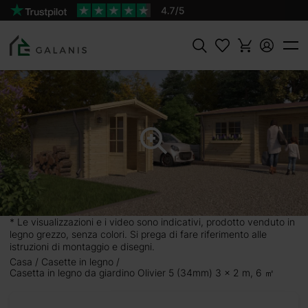
Prodotto:
AGGIUNGI AL
OLIVIER 5 Pareti da 34 mm
CARRELLO
1466 €
1629 €
Cercare
) 3 x
erchi una
Olivier 5
affali e
* Le visualizzazioni e i video sono indicativi, prodotto venduto in
legno grezzo, senza colori. Si prega di fare riferimento alle
ervare al
istruzioni di montaggio e disegni.
 ricordi e
Casa
Casette in legno
Casetta in legno da giardino Olivier 5 (34mm) 3 x 2 m, 6 ㎡
ti i loro