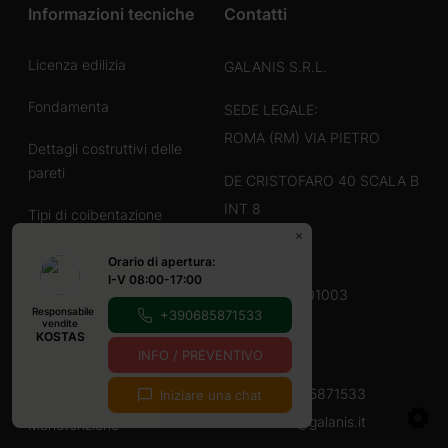
Informazioni tecniche
Contatti
Licenza edilizia
GALANIS S.R.L.
Fondamenta
SEDE LEGALE:
ROMA (RM) VIA PIETRO
Dettagli costruttivi delle
pareti
DE CRISTOFARO 40 SCALA B
INT 8
Tipi di coibentazione
CAP 00136
Copertura del tetto
Orario di apertura:
I-V 08:00-17:00
P.IVA 17189101003
Infissi in PVC
Responsabile
+390685871533
vendite
MAGAZZINO:
KOSTAS
Portoni del garage
INFO / PREVENTIVO
VICENZA (VI)
Montaggio
Tel.:
+390685871533
Iniziare una chat
E-mail:
info@galanis.it
Manutenzione