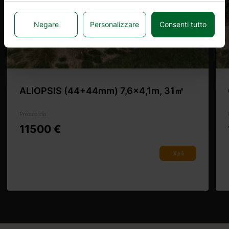
Negare
Personalizzare
Consenti tutto
ALIOPSIS (44+44mm) 7,6×4,1m, 31㎡
Prezzo da
11500 €
Di più