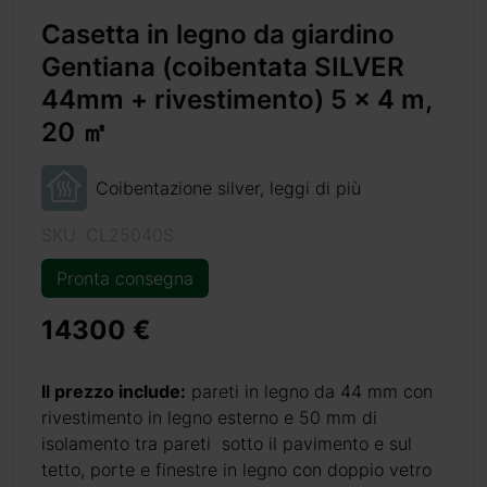
Casetta in legno da giardino
Gentiana (coibentata SILVER
44mm + rivestimento) 5 x 4 m,
20 ㎡
-rivestimento-5-x-4-m-20-%e3%8e%a1/
Coibentazione silver, leggi di più
SKU: CL25040S
+ 69 €
Pronta consegna
14300 €
+ 69 €
Il prezzo include:
pareti in legno da 44 mm con
rivestimento in legno esterno e 50 mm di
isolamento tra pareti sotto il pavimento e sul
)
+ 310 €
tetto, porte e finestre in legno con doppio vetro