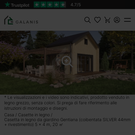
Prodotto:
GENTIANA Coibentata SILVER Pareti da
AGGIUNGI AL
44 mm+rivestimento
CARRELLO
14300 €
Cercare
 SILVER 44mm
eramente in legno di
mbienti: due al piano
reda la tua casetta e
i o come casetta di
* Le visualizzazioni e i video sono indicativi, prodotto venduto in
 può diventare anche
legno grezzo, senza colori. Si prega di fare riferimento alle
re, dipingere e molto
istruzioni di montaggio e disegni.
Casa
Casette in legno
Casetta in legno da giardino Gentiana (coibentata SILVER 44mm
+ rivestimento) 5 x 4 m, 20 ㎡