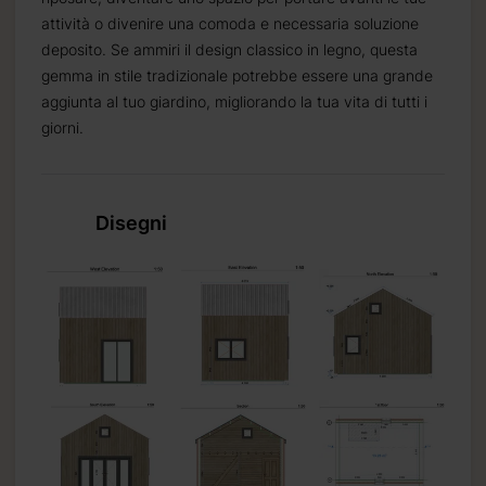
attività o divenire una comoda e necessaria soluzione
deposito. Se ammiri il design classico in legno, questa
gemma in stile tradizionale potrebbe essere una grande
aggiunta al tuo giardino, migliorando la tua vita di tutti i
giorni.
Disegni
%
(30% per progetti su
di credito
o
bonifico
rettamente all’autista.