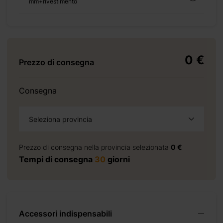
mm+rivestimento
+ 4496 €
+ 0 €
+ 750 €
0 €
Prezzo di consegna
€ )
Consegna
+ 0 €
+ 490 €
Seleziona provincia
+ 0 €
+ 240 €
Prezzo di consegna nella provincia selezionata
0 €
Tempi di consegna
30
giorni
+ 0 €
+ 160 €
+ 0 €
+ 390 €
Accessori indispensabili
+ 0 €