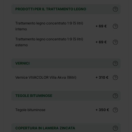
+ 1100 €
PRODOTTI PER IL TRATTAMENTO LEGNO
+ 0 €
+ 480 €
Trattamento legno concentrato 1:9 (5 litri)
+ 69 €
interno
+ 0 €
+ 600 €
Trattamento legno concentrato 1:9 (5 litri)
+ 69 €
esterno
VERNICI
Vernice VIVACOLOR Villa Akva (9litri)
+ 310 €
amente in legno di
ienti: due al piano
TEGOLE BITUMINOSE
da la tua casetta e
casetta di
Tegole bituminose
+ 350 €
può diventare anche
 dipingere e molto
COPERTURA IN LAMIERA ZINCATA