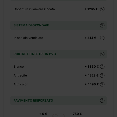
Copertura in lamiera zincata
+ 1265 €
sica senza tempo.
SISTEMA DI GRONDAIE
all’aperto.
In acciaio verniciato
+ 414 €
gante e compatta
ti spazio aggiuntivo
PORTRE E FINESTRE IN PVC
o divenire una
questa gemma in stile
Bianco
+ 3330 €
ua vita di tutti i
Antracite
+ 4329 €
Altri colori
+ 4496 €
PAVIMENTO RINFORZATO
+ 0 €
+ 750 €