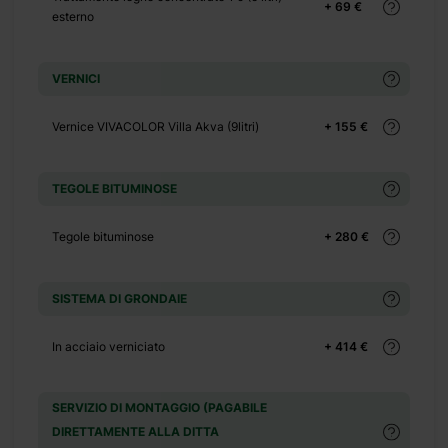
+ 69 €
esterno
VERNICI
Vernice VIVACOLOR Villa Akva (9litri)
+ 155 €
+ 0 €
+ 480
TEGOLE BITUMINOSE
€
Tegole bituminose
+ 280 €
SISTEMA DI GRONDAIE
In acciaio verniciato
+ 414 €
tica,
ne di
SERVIZIO DI MONTAGGIO (PAGABILE
sole.
DIRETTAMENTE ALLA DITTA