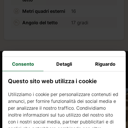
re
da
Metri quadri esterni
16
Angolo del tetto
17 gradi
tiamo
i
Consento
Detagli
Riguardo
Prodotti Simili
Questo sito web utilizza i cookie
Utilizziamo i cookie per personalizzare contenuti ed
annunci, per fornire funzionalità dei social media e
per analizzare il nostro traffico. Condividiamo
inoltre informazioni sul tuo utilizzo del nostro sito
con i nostri social media, partner pubblicitari e di