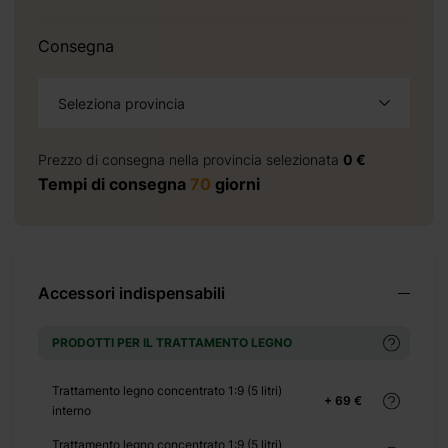
155 €
Consegna
Seleziona provincia
Prezzo di consegna nella provincia selezionata
0 €
+ 280
Tempi di consegna
70
giorni
€
Accessori indispensabili
414 €
PRODOTTI PER IL TRATTAMENTO LEGNO
Trattamento legno concentrato 1:9 (5 litri)
+ 69 €
interno
Trattamento legno concentrato 1:9 (5 litri)