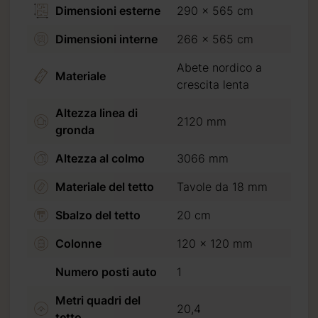
Dimensioni esterne
290 x 565 cm
Dimensioni interne
266 x 565 cm
Abete nordico a
Materiale
crescita lenta
Altezza linea di
2120 mm
gronda
Altezza al colmo
3066 mm
Materiale del tetto
Tavole da 18 mm
Sbalzo del tetto
20 cm
Colonne
120 x 120 mm
Numero posti auto
1
n
anenza
Metri quadri del
20,4
ifico
tetto