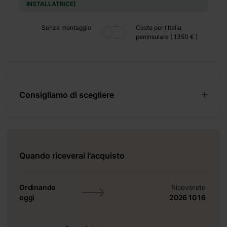
he si
INSTALLATRICE)
e per
ibile
Senza montaggio
Costo per l'Italia
peninsulare ( 1350 € )
stema
re la
Consigliamo di scegliere
Quando riceverai l'acquisto
Ordinando
Riceverete
oggi
2026 10 16