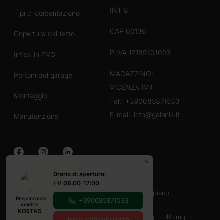
INT 8
Tipi di coibentazione
CAP 00136
Copertura del tetto
P.IVA 17189101003
Infissi in PVC
MAGAZZINO:
Portoni del garage
VICENZA (VI)
Montaggio
Tel.:
+390685871533
E-mail:
info@galanis.it
Manutenzione
Orario di apertura:
Case in legno
I-V 08:00-17:00
40-60 mq
60-80 mq
Con veranda
un piano
Responsabile
+390685871533
Casette in legno
vendite
KOSTAS
16-20-mq
20-mq
20-30 mq
30-40 mq
40-mq