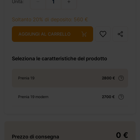
Unità:
Soltanto 20% di deposito: 560 €
AGGIUNGI AL CARRELLO
17-m2/
Seleziona le caratteristiche del prodotto
Prenia 19
2800 €
 69 €
Prenia 19 modern
2700 €
 69 €
0 €
Prezzo di consegna