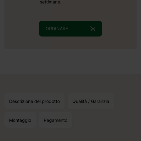
settimane.
ORDINARE
erete
10 16
Descrizione del prodotto
Qualità / Garanzia
Montaggio
Pagamento
 è di