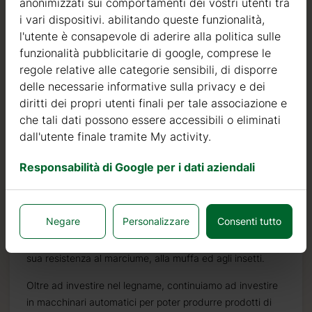
anonimizzati sui comportamenti dei vostri utenti tra
i vari dispositivi. abilitando queste funzionalità,
l'utente è consapevole di aderire alla politica sulle
funzionalità pubblicitarie di google, comprese le
Qualità
regole relative alle categorie sensibili, di disporre
delle necessarie informative sulla privacy e dei
Siamo attivi nel settore della produzione di strutture in
diritti dei propri utenti finali per tale associazione e
legno dal 2004. Nel corso di questi anni, abbiamo
che tali dati possono essere accessibili o eliminati
selezionato i migliori fornitori di legname. Utilizziamo
dall'utente finale tramite My activity.
esclusivamente abete nordico a crescita lenta
proveniente da foreste certificate FSC nell’Europa del
Responsabilità di Google per i dati aziendali
Nord.
Il legno di abete nordico si distingue per le sue
Negare
Personalizzare
Consenti tutto
caratteristiche ideali per la costruzione di case in legno. È
di colore molto chiaro, con pochi nodi ed è noto per la
sua resistenza al marciume, alla muffa ed agli insetti.
.it
Oltre ad investire nel legname, continuiamo ad investire
in macchinari automatici per poter produrre prodotti di