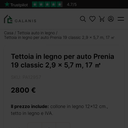
Prodotto:
AGGIUNGI AL
Prenia 19
CARRELLO
2800 €
Cercare
Casa
Tettoia auto in legno
Tettoia in legno per auto Prenia 19 classic 2,9 x 5,7 m, 17 ㎡
tica,
Tettoia in legno per auto Prenia
ne di
19 classic 2,9 x 5,7 m, 17 ㎡
sole.
he si
SKU: PA12957
e per
ibile
2800 €
stema
re la
Il prezzo include:
collone in legno 12×12 cm.,
tetto in legno e IVA.