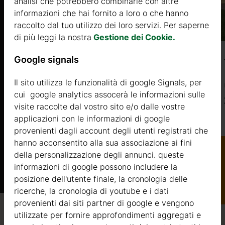
analisi che potrebbero combinarle con altre
informazioni che hai fornito a loro o che hanno
raccolto dal tuo utilizzo dei loro servizi. Per saperne
di più leggi la nostra
Gestione dei Cookie.
Google signals
PRENIA 19 MODERN (2,8×5,6m, 16㎡)
Il sito utilizza le funzionalità di google Signals, per
Prezzo da
cui google analytics assocerà le informazioni sulle
2700 €
visite raccolte dal vostro sito e/o dalle vostre
applicazioni con le informazioni di google
Di più
provenienti dagli account degli utenti registrati che
hanno acconsentito alla sua associazione ai fini
della personalizzazione degli annunci. queste
informazioni di google possono includere la
Catalogo
posizione dell'utente finale, la cronologia delle
ricerche, la cronologia di youtube e i dati
provenienti dai siti partner di google e vengono
utilizzate per fornire approfondimenti aggregati e
Qualità / garanzia / consulenza