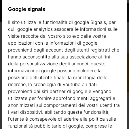
Google signals
Il sito utilizza le funzionalità di google Signals, per
cui google analytics assocerà le informazioni sulle
visite raccolte dal vostro sito e/o dalle vostre
Qualità / garanzia / consulenza
applicazioni con le informazioni di google
provenienti dagli account degli utenti registrati che
hanno acconsentito alla sua associazione ai fini
della personalizzazione degli annunci. queste
Qualità
informazioni di google possono includere la
Catalogo
posizione dell'utente finale, la cronologia delle
Siamo attivi nel settore della produzione di strutture in
ricerche, la cronologia di youtube e i dati
legno dal 2004. Nel corso di questi anni, abbiamo
provenienti dai siti partner di google e vengono
selezionato i migliori fornitori di legname. Utilizziamo
utilizzate per fornire approfondimenti aggregati e
esclusivamente abete nordico a crescita lenta
anonimizzati sui comportamenti dei vostri utenti tra
proveniente da foreste certificate FSC nell’Europa del
i vari dispositivi. abilitando queste funzionalità,
Nord.
l'utente è consapevole di aderire alla politica sulle
funzionalità pubblicitarie di google, comprese le
Il legno di abete nordico si distingue per le sue