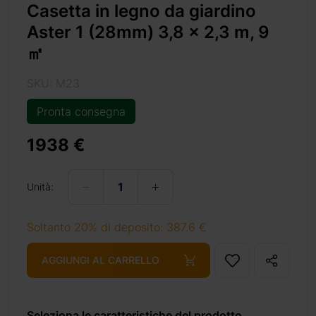
Casetta in legno da giardino
Aster 1 (28mm) 3,8 x 2,3 m, 9
㎡
SKU: M23
Pronta consegna
m-9-%e3%8e%a1/
1938 €
Unità:
+ 69 €
Soltanto 20% di deposito: 387.6 €
AGGIUNGI AL CARRELLO
+ 69 €
Seleziona le caratteristiche del prodotto