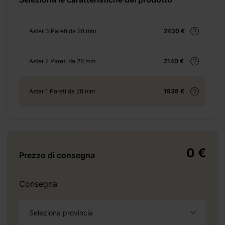
+ 155 €
Aster 3 Pareti da 28 mm
2430 €
Aster 2 Pareti da 28 mm
2140 €
Aster 1 Pareti da 28 mm
1938 €
+ 276 €
+ 0 €
0 €
Prezzo di consegna
+ 250 €
Consegna
Seleziona provincia
+ 200 €