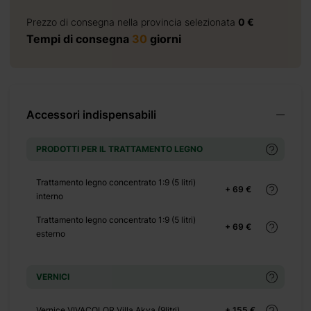
Prezzo di consegna nella provincia selezionata
0 €
Tempi di consegna
30
giorni
+ 0 €
Accessori indispensabili
+ 290 €
+ 0 €
PRODOTTI PER IL TRATTAMENTO LEGNO
+ 150 €
+ 0 €
Trattamento legno concentrato 1:9 (5 litri)
+ 69 €
interno
+ 500 €
Trattamento legno concentrato 1:9 (5 litri)
+ 69 €
esterno
+ 0 €
+ 149 €
VERNICI
Vernice VIVACOLOR Villa Akva (9litri)
+ 155 €