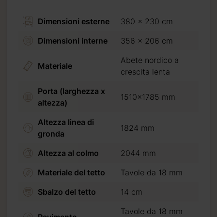
Dimensioni esterne
380 x 230 cm
Dimensioni interne
356 x 206 cm
Abete nordico a
Materiale
crescita lenta
o del 20%
rima della
Porta (larghezza x
1510x1785 mm
a consegna
altezza)
Altezza linea di
1824 mm
gronda
rte American
Altezza al colmo
2044 mm
do procedi al
Materiale del tetto
Tavole da 18 mm
Sbalzo del tetto
14 cm
Tavole da 18 mm