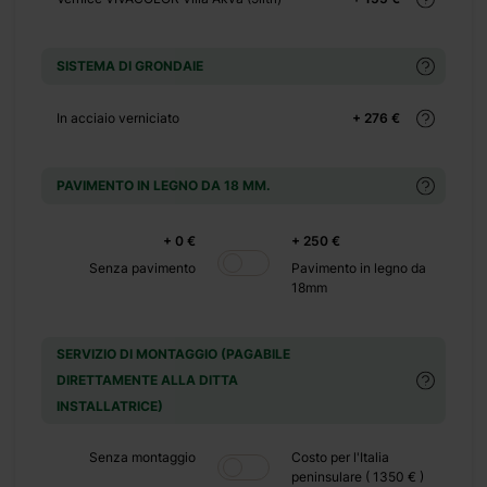
SISTEMA DI GRONDAIE
. Con due
In acciaio verniciato
+ 276 €
e un
llo spazio.
PAVIMENTO IN LEGNO DA 18 MM.
r hobby.
stente legno
+ 0 €
+ 250 €
o rifugio in
Senza pavimento
Pavimento in legno da
18mm
SERVIZIO DI MONTAGGIO (PAGABILE
DIRETTAMENTE ALLA DITTA
INSTALLATRICE)
Senza montaggio
Costo per l'Italia
peninsulare ( 1350 € )