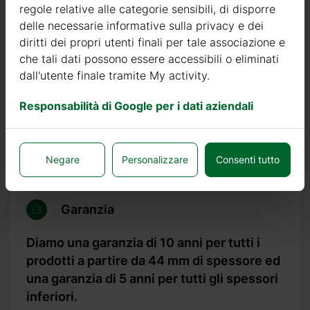
regole relative alle categorie sensibili, di disporre
caratteristiche ideali per la costruzione di case in legno. È
delle necessarie informative sulla privacy e dei
di colore molto chiaro, con pochi nodi ed è noto per la
diritti dei propri utenti finali per tale associazione e
sua resistenza al marciume, alla muffa ed agli insetti.
che tali dati possono essere accessibili o eliminati
Oltre ad investire nel legname, continuiamo ad investire
dall'utente finale tramite My activity.
in macchinari automatici per poter produrre prodotti di
qualità sempre più elevata.
Responsabilità di Google per i dati aziendali
Possiamo affermare con orgoglio che il nostro tasso di
resi o difetti è inferiore allo 0,5%, mentre lo standard del
Negare
Personalizzare
Consenti tutto
settore è 10 volte più alto, pari al 5%.
Garanzia
Diamo una garanzia di 10 anni per tutti i
prodotti a partire da 44 mm di spessore ed
una garanzia di 5 anni per tutti gli spessori
inferiori.