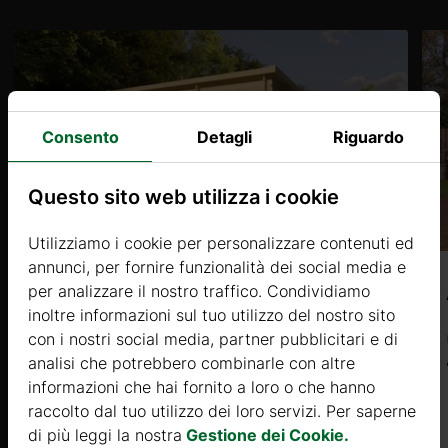
Consento
Detagli
Riguardo
Questo sito web utilizza i cookie
Utilizziamo i cookie per personalizzare contenuti ed
annunci, per fornire funzionalità dei social media e
per analizzare il nostro traffico. Condividiamo
Astra 2 (28mm) 3,8 x 3,2 m, 12 ㎡
inoltre informazioni sul tuo utilizzo del nostro sito
con i nostri social media, partner pubblicitari e di
Prezzo da
analisi che potrebbero combinarle con altre
2215 €
informazioni che hai fornito a loro o che hanno
raccolto dal tuo utilizzo dei loro servizi. Per saperne
Di più
di più leggi la nostra
Gestione dei Cookie.