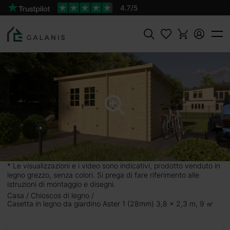
Prodotto:
AGGIUNGI AL
Aster 1 Pareti da 28 mm
CARRELLO
1938 €
Cercare
8 x 2,3
nze. Con due
 o creare un
llo spazio.
r hobby.
* Le visualizzazioni e i video sono indicativi, prodotto venduto in
legno grezzo, senza colori. Si prega di fare riferimento alle
ente legno di
istruzioni di montaggio e disegni.
Casa
Chioscos di legno
uo rifugio in
Casetta in legno da giardino Aster 1 (28mm) 3,8 x 2,3 m, 9 ㎡