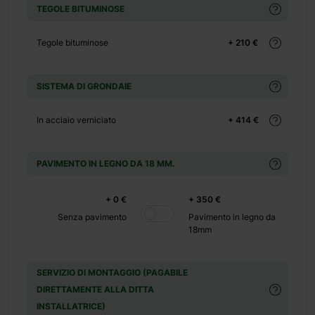
TEGOLE BITUMINOSE
+ 0 €
+ 90 €
Tegole bituminose
+ 210 €
+ 0 €
SISTEMA DI GRONDAIE
+ 500 €
+ 0 €
In acciaio verniciato
+ 414 €
+ 449 €
PAVIMENTO IN LEGNO DA 18 MM.
+ 0 €
+ 0 €
+ 350 €
+ 390 €
Senza pavimento
Pavimento in legno da
+ 0 €
18mm
+ 1100 €
+ 0 €
SERVIZIO DI MONTAGGIO (PAGABILE
+ 480 €
DIRETTAMENTE ALLA DITTA
+ 0 €
INSTALLATRICE)