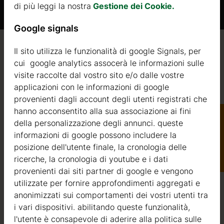
di più leggi la nostra
Gestione dei Cookie.
ttimana.
Google signals
Il sito utilizza le funzionalità di google Signals, per
Qualità / garanzia / consulenza
cui google analytics assocerà le informazioni sulle
 2 a 3
visite raccolte dal vostro sito e/o dalle vostre
applicazioni con le informazioni di google
provenienti dagli account degli utenti registrati che
Qualità
hanno acconsentito alla sua associazione ai fini
della personalizzazione degli annunci. queste
Siamo attivi nel settore della produzione di strutture in
informazioni di google possono includere la
Catalogo
legno dal 2004. Nel corso di questi anni, abbiamo
posizione dell'utente finale, la cronologia delle
selezionato i migliori fornitori di legname. Utilizziamo
ricerche, la cronologia di youtube e i dati
esclusivamente abete nordico a crescita lenta
provenienti dai siti partner di google e vengono
proveniente da foreste certificate FSC nell’Europa del
utilizzate per fornire approfondimenti aggregati e
Nord.
anonimizzati sui comportamenti dei vostri utenti tra
i vari dispositivi. abilitando queste funzionalità,
Il legno di abete nordico si distingue per le sue
l'utente è consapevole di aderire alla politica sulle
caratteristiche ideali per la costruzione di case in legno. È