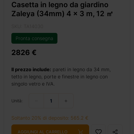
Casetta in legno da giardino
Zaleya (34mm) 4 x 3 m, 12 ㎡
 il design di
SKU: TA14030
Pronta consegna
asetta in tanti
o o da adibire
2826 €
i musica, puoi
Il prezzo include:
pareti in legno da 34 mm,
tetto in legno, porte e finestre in legno con
singolo vetro e IVA.
Unità:
Soltanto 20% di deposito: 565.2 €
AGGIUNGI AL CARRELLO