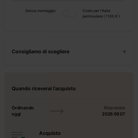
+ 600 €
Senza montaggio
Costo per l'Italia
+ 0 €
peninsulare ( 1100 € )
+ 149 €
+ 0 €
+ 320 €
+ 0 €
Consigliamo di scegliere
+ 390 €
Quando riceverai l'acquisto
Ordinando
Riceverete
 il design di
oggi
2026 09 07
asetta in tanti
Acquisto
o o da adibire