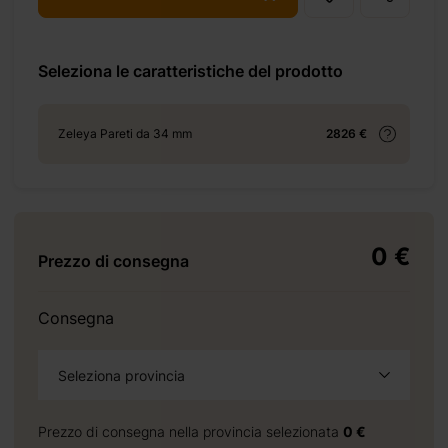
m-12-%e3%8e%a1/
Seleziona le caratteristiche del prodotto
+ 69 €
Zeleya Pareti da 34 mm
2826 €
o
+ 69 €
0 €
Prezzo di consegna
Consegna
a
+ 155 €
Seleziona provincia
Prezzo di consegna nella provincia selezionata
0 €
+ 210 €