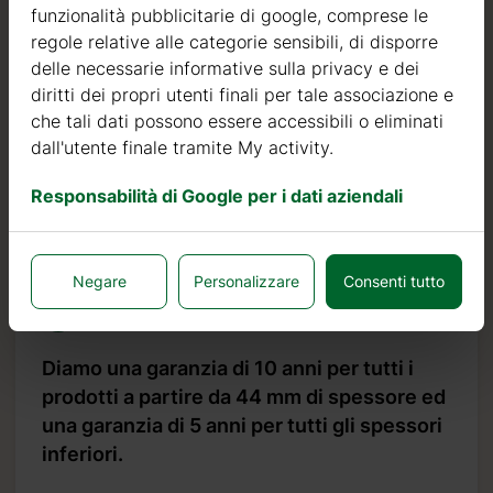
funzionalità pubblicitarie di google, comprese le
di colore molto chiaro, con pochi nodi ed è noto per la
regole relative alle categorie sensibili, di disporre
sua resistenza al marciume, alla muffa ed agli insetti.
delle necessarie informative sulla privacy e dei
diritti dei propri utenti finali per tale associazione e
Oltre ad investire nel legname, continuiamo ad investire
che tali dati possono essere accessibili o eliminati
in macchinari automatici per poter produrre prodotti di
dall'utente finale tramite My activity.
qualità sempre più elevata.
Possiamo affermare con orgoglio che il nostro tasso di
Responsabilità di Google per i dati aziendali
resi o difetti è inferiore allo 0,5%, mentre lo standard del
settore è 10 volte più alto, pari al 5%.
Negare
Personalizzare
Consenti tutto
Garanzia
Diamo una garanzia di 10 anni per tutti i
prodotti a partire da 44 mm di spessore ed
una garanzia di 5 anni per tutti gli spessori
inferiori.