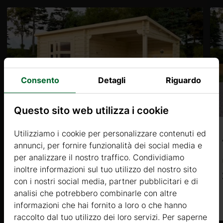
Riceverete
2026 09 07
Consento
Detagli
Riguardo
Questo sito web utilizza i cookie
andard (30% per
Utilizziamo i cookie per personalizzare contenuti ed
RALLESTA (34mm) 4x3m, 12㎡
annunci, per fornire funzionalità dei social media e
per analizzare il nostro traffico. Condividiamo
Prezzo da
inoltre informazioni sul tuo utilizzo del nostro sito
2940 €
con i nostri social media, partner pubblicitari e di
analisi che potrebbero combinarle con altre
Di più
informazioni che hai fornito a loro o che hanno
raccolto dal tuo utilizzo dei loro servizi. Per saperne