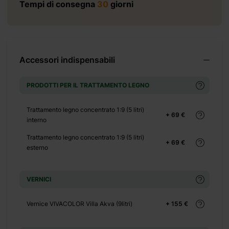
Tempi di consegna
30
giorni
Accessori indispensabili
+ 414 €
PRODOTTI PER IL TRATTAMENTO LEGNO
Trattamento legno concentrato 1:9 (5 litri)
+ 69 €
+ 0 €
interno
+ 350 €
Trattamento legno concentrato 1:9 (5 litri)
+ 69 €
esterno
VERNICI
Vernice VIVACOLOR Villa Akva (9litri)
+ 155 €
+ 0 €
+ 100 €