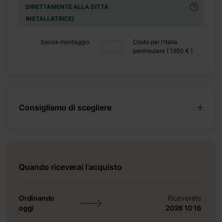
DIRETTAMENTE ALLA DITTA
INSTALLATRICE)
Senza montaggio
Costo per l'Italia
peninsulare ( 1950 € )
ssico e
ervata e
23 metri
Consigliamo di scegliere
pi. C’è
, se lo
ra alle
ronta a
Quando riceverai l'acquisto
Ordinando
Riceverete
oggi
2026 10 16