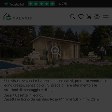
Prodotto:
AGGIUNGI AL
Rosa Pareti da 44 mm
CARRELLO
7300 €
Cercare
5,8
ssico e
ervata e
23 metri
pi. C’è
* Le visualizzazioni e i video sono indicativi, prodotto venduto in
, se lo
legno grezzo, senza colori. Si prega di fare riferimento alle
ra alle
istruzioni di montaggio e disegni.
ronta a
Casa
Casette in legno
Casetta in legno da giardino Rosa (44mm) 5,8 x 4 m, 23 ㎡