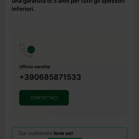
una garanzia di 5 anni per tutti gli spessori
inferiori.
Ufficio vendite
+390685871533
CONTATTACI
Our customers
love us!