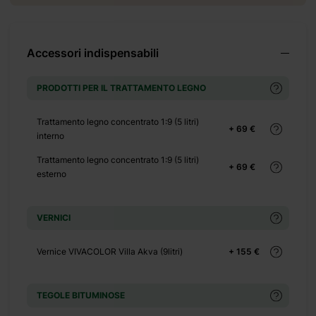
 552 €
Accessori indispensabili
PRODOTTI PER IL TRATTAMENTO LEGNO
+ 0 €
 900 €
Trattamento legno concentrato 1:9 (5 litri)
+ 69 €
interno
Trattamento legno concentrato 1:9 (5 litri)
+ 69 €
esterno
VERNICI
+ 2980
Vernice VIVACOLOR Villa Akva (9litri)
+ 155 €
€
+ 3874
€
TEGOLE BITUMINOSE
+ 4023