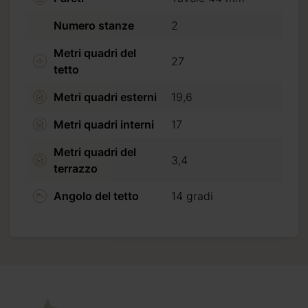
Numero stanze
2
Metri quadri del
27
tetto
Metri quadri esterni
19,6
Metri quadri interni
17
Metri quadri del
3,4
terrazzo
Angolo del tetto
14 gradi
cconto
essere
o
gnare