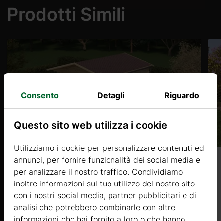
Prodotti Simili
Consento
Detagli
Riguardo
Questo sito web utilizza i cookie
Utilizziamo i cookie per personalizzare contenuti ed
annunci, per fornire funzionalità dei social media e
FLOX (44mm) 4x7m, 22㎡ + 6㎡
per analizzare il nostro traffico. Condividiamo
inoltre informazioni sul tuo utilizzo del nostro sito
Prezzo da
con i nostri social media, partner pubblicitari e di
8500 €
analisi che potrebbero combinarle con altre
informazioni che hai fornito a loro o che hanno