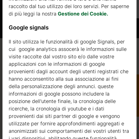
raccolto dal tuo utilizzo dei loro servizi. Per saperne
Di più
di più leggi la nostra
Gestione dei Cookie.
Google signals
Il sito utilizza le funzionalità di google Signals, per
cui google analytics assocerà le informazioni sulle
Qualità / garanzia / consulenza
visite raccolte dal vostro sito e/o dalle vostre
applicazioni con le informazioni di google
provenienti dagli account degli utenti registrati che
hanno acconsentito alla sua associazione ai fini
della personalizzazione degli annunci. queste
Qualità
informazioni di google possono includere la
Catalogo
.it
posizione dell'utente finale, la cronologia delle
Siamo attivi nel settore della produzione di strutture in
ricerche, la cronologia di youtube e i dati
legno dal 2004. Nel corso di questi anni, abbiamo
provenienti dai siti partner di google e vengono
selezionato i migliori fornitori di legname. Utilizziamo
utilizzate per fornire approfondimenti aggregati e
esclusivamente abete nordico a crescita lenta
anonimizzati sui comportamenti dei vostri utenti tra
proveniente da foreste certificate FSC nell’Europa del
i vari dispositivi. abilitando queste funzionalità,
Nord.