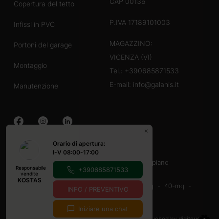
CAP 00136
Copertura del tetto
P.IVA 17189101003
Infissi in PVC
MAGAZZINO:
Portoni del garage
VICENZA (VI)
Montaggio
Tel.:
+390685871533
E-mail:
info@galanis.it
Manutenzione
Orario di apertura:
Case in legno
I-V 08:00-17:00
40-60 mq
60-80 mq
Con veranda
un piano
Responsabile
+390685871533
Casette in legno
vendite
KOSTAS
16-20-mq
20-mq
20-30 mq
30-40 mq
40-mq
INFO / PREVENTIVO
9-12 mq
Con veranda
Iniziare una chat
© Copyright 2026
Cookie e privacy policy
touched by
digitouch!