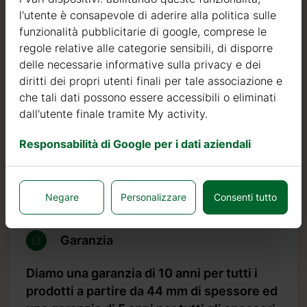
l'utente è consapevole di aderire alla politica sulle
Il legno di abete nordico si distingue per le sue
funzionalità pubblicitarie di google, comprese le
caratteristiche ideali per la costruzione di case in legno. È
regole relative alle categorie sensibili, di disporre
di colore molto chiaro, con pochi nodi ed è noto per la
delle necessarie informative sulla privacy e dei
sua resistenza al marciume, alla muffa ed agli insetti.
diritti dei propri utenti finali per tale associazione e
che tali dati possono essere accessibili o eliminati
Oltre ad investire nel legname, continuiamo ad investire
dall'utente finale tramite My activity.
in macchinari automatici per poter produrre prodotti di
qualità sempre più elevata.
Responsabilità di Google per i dati aziendali
Possiamo affermare con orgoglio che il nostro tasso di
resi o difetti è inferiore allo 0,5%, mentre lo standard del
settore è 10 volte più alto, pari al 5%.
Negare
Personalizzare
Consenti tutto
Garanzia
Diamo una garanzia di 10 anni per tutti i
prodotti a partire da 44 mm di spessore ed