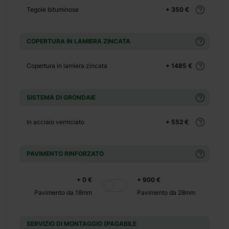
€
Tegole bituminose
+ 350 €
+ 0 €
COPERTURA IN LAMIERA ZINCATA
 500 €
Copertura in lamiera zincata
+ 1485 €
+ 0 €
 390 €
SISTEMA DI GRONDAIE
+ 0 €
In acciaio verniciato
+ 552 €
 1100 €
PAVIMENTO RINFORZATO
+ 0 €
 480 €
+ 0 €
+ 900 €
+ 0 €
Pavimento da 18mm
Pavimento da 28mm
 600 €
SERVIZIO DI MONTAGGIO (PAGABILE