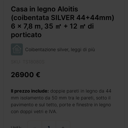
Casa in legno Aloitis
6 x 7,8 m, 35
(coibentata SILVER 44+44mm)
6 x 7,8 m, 35 ㎡ + 12 ㎡ di
porticato
unzionale in 35 m². È
 presenta uno spazioso
cene al tramonto. Lo
Coibentazione silver, leggi di più
oi sfruttare in tanti
SKU: TS18080S
cogliente per i tuoi
nce per gli ospiti.
26900 €
Il prezzo include:
doppie pareti in legno da 44
mm isolamento da 50 mm tra le pareti, sotto il
pavimento e sul tetto, porte e finestre in legno
con doppi vetri e IVA.
Unità: