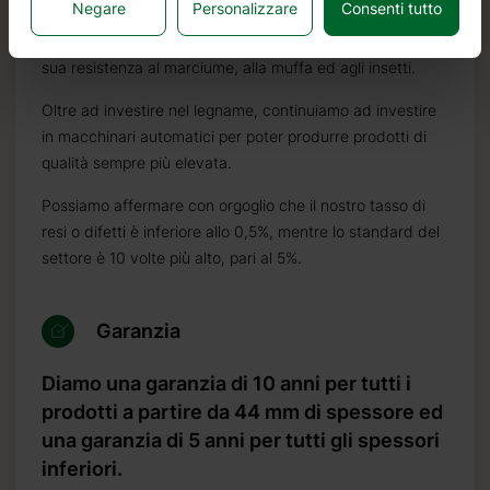
Negare
Personalizzare
Consenti tutto
caratteristiche ideali per la costruzione di case in legno. È
di colore molto chiaro, con pochi nodi ed è noto per la
sua resistenza al marciume, alla muffa ed agli insetti.
Oltre ad investire nel legname, continuiamo ad investire
in macchinari automatici per poter produrre prodotti di
qualità sempre più elevata.
Possiamo affermare con orgoglio che il nostro tasso di
resi o difetti è inferiore allo 0,5%, mentre lo standard del
settore è 10 volte più alto, pari al 5%.
Garanzia
Diamo una garanzia di 10 anni per tutti i
prodotti a partire da 44 mm di spessore ed
una garanzia di 5 anni per tutti gli spessori
inferiori.