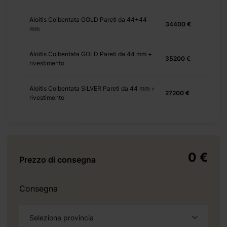
Aloitis Coibentata GOLD Pareti da 44+44
34400 €
mm
+ 3190 €
Aloitis Coibentata GOLD Pareti da 44 mm +
35200 €
rivestimento
Aloitis Coibentata SILVER Pareti da 44 mm +
27200 €
rivestimento
+ 828 €
0 €
+ 0 €
Prezzo di consegna
+ 1500 €
Consegna
 )
Seleziona provincia