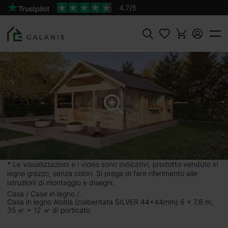
Prodotto:
Aloitis Coibentata SILVER Pareti da
AGGIUNGI AL
44+44 mm
CARRELLO
26900 €
Cercare
* Le visualizzazioni e i video sono indicativi, prodotto venduto in
legno grezzo, senza colori. Si prega di fare riferimento alle
istruzioni di montaggio e disegni.
Casa
Case in legno
Casa in legno Aloitis (coibentata SILVER 44+44mm) 6 x 7,8 m,
35 ㎡ + 12 ㎡ di porticato