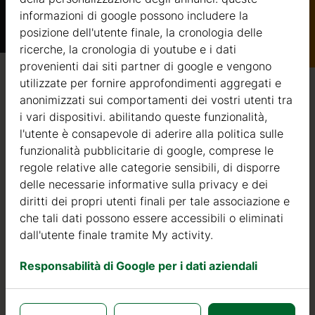
informazioni di google possono includere la
Catalogo
posizione dell'utente finale, la cronologia delle
ricerche, la cronologia di youtube e i dati
provenienti dai siti partner di google e vengono
utilizzate per fornire approfondimenti aggregati e
Qualità / garanzia / consulenza
anonimizzati sui comportamenti dei vostri utenti tra
i vari dispositivi. abilitando queste funzionalità,
l'utente è consapevole di aderire alla politica sulle
funzionalità pubblicitarie di google, comprese le
Qualità
regole relative alle categorie sensibili, di disporre
delle necessarie informative sulla privacy e dei
Siamo attivi nel settore della produzione di strutture in
diritti dei propri utenti finali per tale associazione e
legno dal 2004. Nel corso di questi anni, abbiamo
che tali dati possono essere accessibili o eliminati
selezionato i migliori fornitori di legname. Utilizziamo
dall'utente finale tramite My activity.
esclusivamente abete nordico a crescita lenta
proveniente da foreste certificate FSC nell’Europa del
Responsabilità di Google per i dati aziendali
Nord.
Il legno di abete nordico si distingue per le sue