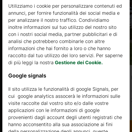
Utilizziamo i cookie per personalizzare contenuti ed
annunci, per fornire funzionalità dei social media e
per analizzare il nostro traffico. Condividiamo
ettimane.
inoltre informazioni sul tuo utilizzo del nostro sito
con i nostri social media, partner pubblicitari e di
analisi che potrebbero combinarle con altre
informazioni che hai fornito a loro o che hanno
raccolto dal tuo utilizzo dei loro servizi. Per saperne
di più leggi la nostra
Gestione dei Cookie.
Google signals
TIMO (COIBENTATA SILVER 44mm +
rivestimento) 37㎡ + 13 ㎡ di soppalco
Il sito utilizza le funzionalità di google Signals, per
cui google analytics assocerà le informazioni sulle
Prezzo da
visite raccolte dal vostro sito e/o dalle vostre
25500 €
applicazioni con le informazioni di google
provenienti dagli account degli utenti registrati che
Di più
hanno acconsentito alla sua associazione ai fini
della personalizzazione degli annunci. queste