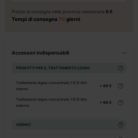
+ 2760 €
Prezzo di consegna nella provincia selezionata
0 €
+ 3588 €
Tempi di consegna
70
giorni
+ 3726 €
+ 0 €
+ 300 €
+ 0 €
Accessori indispensabili
+ 140 €
+ 0 €
PRODOTTI PER IL TRATTAMENTO LEGNO
+ 270 €
+ 0 €
Trattamento legno concentrato 1:9 (5 litri)
+ 69 €
interno
+ 130 €
Trattamento legno concentrato 1:9 (5 litri)
+ 0 €
+ 69 €
esterno
+ 99 €
+ 0 €
VERNICI
+ 500 €
+ 0 €