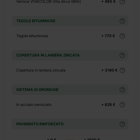
Vernice VIVACOLOR Villa Akva (9litri)
+ 465 €
+ 390 €
+ 0 €
TEGOLE BITUMINOSE
+ 1100 €
+ 0 €
Tegole bituminose
+ 770 €
+ 480 €
+ 0 €
COPERTURA IN LAMIERA ZINCATA
+ 600 €
Copertura in lamiera zincata
+ 3190 €
SISTEMA DI GRONDAIE
In acciaio verniciato
+ 828 €
unzionale in 35 m². È
 presenta uno spazioso
PAVIMENTO RINFORZATO
cene al tramonto. Lo
oi sfruttare in tanti
+ 0 €
+ 1500 €