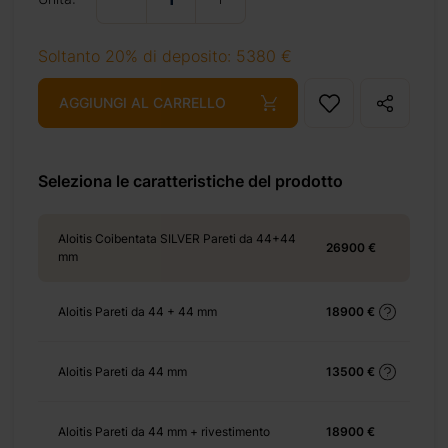
%e3%8e%a1-12-%e3%8e%a1-di-porticato/
Soltanto 20% di deposito: 5380 €
AGGIUNGI AL CARRELLO
+ 69 €
Seleziona le caratteristiche del prodotto
+ 69 €
Aloitis Coibentata SILVER Pareti da 44+44
26900 €
mm
)
+ 465 €
Aloitis Pareti da 44 + 44 mm
18900 €
Aloitis Pareti da 44 mm
13500 €
+ 770 €
Aloitis Pareti da 44 mm + rivestimento
18900 €