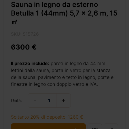
Sauna in legno da esterno
Betulla 1 (44mm) 5,7 x 2,6 m, 15
che cerchi
㎡
rcostante,
SKU: S15726
one.
6300 €
 dove puoi
re l’altro
esperienza
Il prezzo include:
pareti in legno da 44 mm,
lla 1.
lettini della sauna, porta in vetro per la stanza
della sauna, pavimento e tetto in legno, porte e
finestre in legno con doppio vetro e IVA.
Unità:
Soltanto 20% di deposito: 1260 €