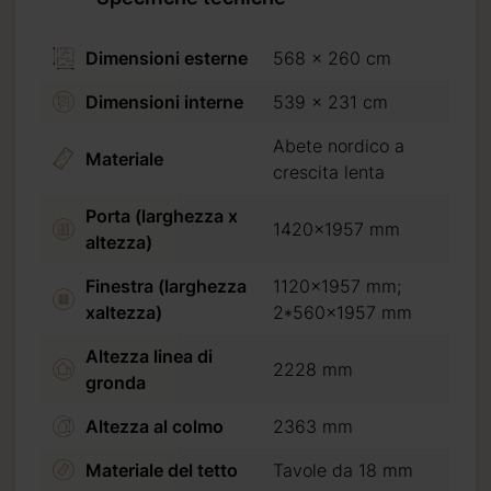
Dimensioni esterne
568 x 260 cm
Dimensioni interne
539 x 231 cm
Riceverete
Abete nordico a
Materiale
2026 10 19
crescita lenta
Porta (larghezza x
1420x1957 mm
altezza)
i standard
Finestra (larghezza
1120x1957 mm;
xaltezza)
2*560x1957 mm
Altezza linea di
2228 mm
gronda
Altezza al colmo
2363 mm
Materiale del tetto
Tavole da 18 mm