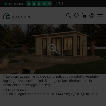
Prodotto:
AGGIUNGI AL
BETULLA 1 Pareti da 44 mm
CARRELLO
6300 €
Cercare
* Le visualizzazioni e i video sono indicativi, prodotto venduto in
legno grezzo, senza colori. Si prega di fare riferimento alle
istruzioni di montaggio e disegni.
Casa
Saune
Sauna in legno da esterno Betulla 1 (44mm) 5,7 x 2,6 m, 15 ㎡
5,7 x