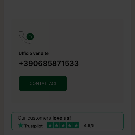
.it
Ufficio vendite
+390685871533
CONTATTACI
Our customers
love us!