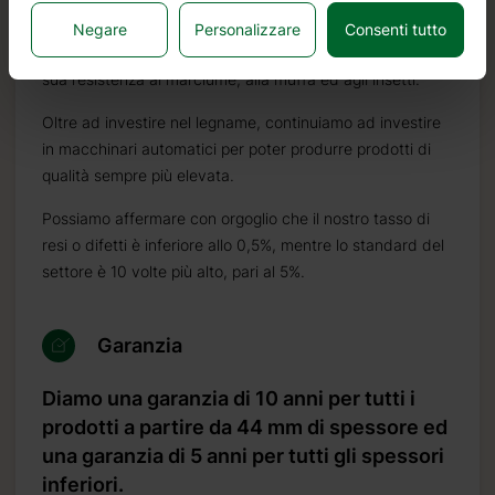
caratteristiche ideali per la costruzione di case in legno. È
Negare
Personalizzare
Consenti tutto
di colore molto chiaro, con pochi nodi ed è noto per la
sua resistenza al marciume, alla muffa ed agli insetti.
Oltre ad investire nel legname, continuiamo ad investire
in macchinari automatici per poter produrre prodotti di
qualità sempre più elevata.
Possiamo affermare con orgoglio che il nostro tasso di
resi o difetti è inferiore allo 0,5%, mentre lo standard del
settore è 10 volte più alto, pari al 5%.
Garanzia
Diamo una garanzia di 10 anni per tutti i
prodotti a partire da 44 mm di spessore ed
una garanzia di 5 anni per tutti gli spessori
inferiori.