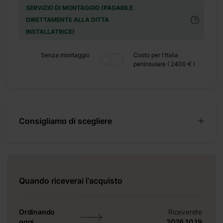
SERVIZIO DI MONTAGGIO (PAGABILE
DIRETTAMENTE ALLA DITTA
INSTALLATRICE)
Senza montaggio
Costo per l'Italia
peninsulare ( 2400 € )
che cerchi
rcostante,
one.
Consigliamo di scegliere
 dove puoi
re l’altro
esperienza
lla 1.
Quando riceverai l'acquisto
Ordinando
Riceverete
oggi
2026 10 19