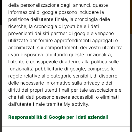
della personalizzazione degli annunci. queste
informazioni di google possono includere la
Catalogo
posizione dell'utente finale, la cronologia delle
ricerche, la cronologia di youtube e i dati
provenienti dai siti partner di google e vengono
Qualità / garanzia / consulenza
utilizzate per fornire approfondimenti aggregati e
anonimizzati sui comportamenti dei vostri utenti tra
i vari dispositivi. abilitando queste funzionalità,
l'utente è consapevole di aderire alla politica sulle
funzionalità pubblicitarie di google, comprese le
Qualità
regole relative alle categorie sensibili, di disporre
delle necessarie informative sulla privacy e dei
Siamo attivi nel settore della produzione di strutture in
diritti dei propri utenti finali per tale associazione e
legno dal 2004. Nel corso di questi anni, abbiamo
che tali dati possono essere accessibili o eliminati
selezionato i migliori fornitori di legname. Utilizziamo
dall'utente finale tramite My activity.
esclusivamente abete nordico a crescita lenta
proveniente da foreste certificate FSC nell’Europa del
Responsabilità di Google per i dati aziendali
Nord.
Il legno di abete nordico si distingue per le sue