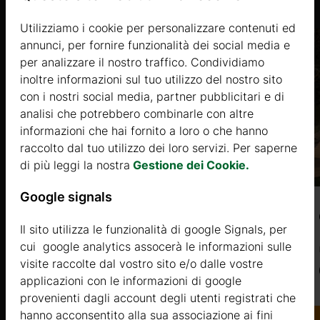
Utilizziamo i cookie per personalizzare contenuti ed
annunci, per fornire funzionalità dei social media e
per analizzare il nostro traffico. Condividiamo
inoltre informazioni sul tuo utilizzo del nostro sito
con i nostri social media, partner pubblicitari e di
analisi che potrebbero combinarle con altre
informazioni che hai fornito a loro o che hanno
onto del
raccolto dal tuo utilizzo dei loro servizi. Per saperne
 pagata
di più leggi la nostra
Gestione dei Cookie.
l momento
tista.
Google signals
GINEPRO 2 (44mm) 4,2×2,6m, 11㎡
 carte
Il sito utilizza le funzionalità di google Signals, per
cui google analytics assocerà le informazioni sulle
Prezzo da
visite raccolte dal vostro sito e/o dalle vostre
5234 €
ccando
applicazioni con le informazioni di google
provenienti dagli account degli utenti registrati che
Di più
hanno acconsentito alla sua associazione ai fini