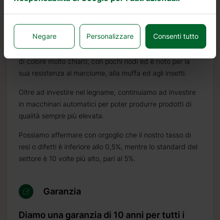
proveniente da foreste certificate FSC nell’Europa del
Nord.
Negare
Personalizzare
Consenti tutto
Il legno di abete nordico si distingue per le sue
caratteristiche ideali per la costruzione di case in legno. È
di colore molto chiaro, con pochi nodi ed è noto per la
sua resistenza al marciume, alla muffa ed agli insetti.
Oltre ad investire nel legname, continuiamo ad investire
in macchinari automatici per poter produrre prodotti di
qualità sempre più elevata.
Possiamo affermare con orgoglio che il nostro tasso di
resi o difetti è inferiore allo 0,5%, mentre lo standard del
settore è 10 volte più alto, pari al 5%.
Garanzia
Diamo una garanzia di 10 anni per tutti i