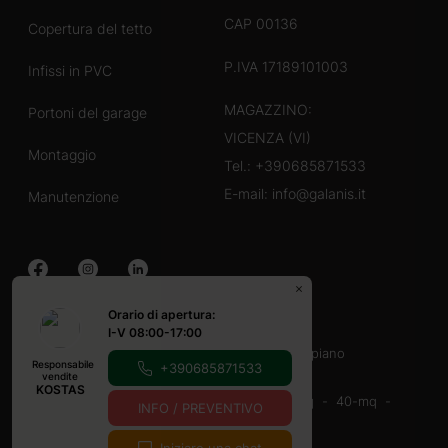
CAP 00136
Copertura del tetto
P.IVA 17189101003
Infissi in PVC
MAGAZZINO:
Portoni del garage
VICENZA (VI)
Montaggio
Tel.:
+390685871533
E-mail:
info@galanis.it
Manutenzione
Orario di apertura:
Case in legno
I-V 08:00-17:00
40-60 mq
60-80 mq
Con veranda
un piano
Responsabile
+390685871533
Casette in legno
vendite
KOSTAS
16-20-mq
20-mq
20-30 mq
30-40 mq
40-mq
INFO / PREVENTIVO
9-12 mq
Con veranda