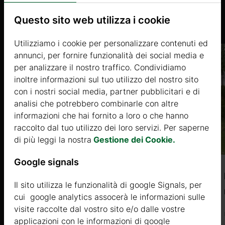
Prodotti Simili
Questo sito web utilizza i cookie
Utilizziamo i cookie per personalizzare contenuti ed
annunci, per fornire funzionalità dei social media e
per analizzare il nostro traffico. Condividiamo
inoltre informazioni sul tuo utilizzo del nostro sito
con i nostri social media, partner pubblicitari e di
analisi che potrebbero combinarle con altre
informazioni che hai fornito a loro o che hanno
raccolto dal tuo utilizzo dei loro servizi. Per saperne
di più leggi la nostra
Gestione dei Cookie.
Google signals
DIANTHUS (COIBENTATA GOLD 44mm
Il sito utilizza le funzionalità di google Signals, per
+ rivestimento) 11×5,5m, 52 + 8㎡
cui google analytics assocerà le informazioni sulle
visite raccolte dal vostro sito e/o dalle vostre
Prezzo da
applicazioni con le informazioni di google