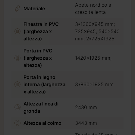
Abete nordico a
Materiale
crescita lenta
Finestra in PVC
3*1360X945 mm;
(larghezza x
725x945; 540x540
%
(30% per progetti su
altezza)
mm; 2*725X1925
di credito
o
bonifico
rettamente all’autista.
Porta in PVC
(larghezza x
1420x1925 mm;
can Express.
altezza)
di al pagamento.
Porta in legno
interna (larghezza
3*860x1925 mm
x altezza)
Altezza linea di
2430 mm
gronda
Altezza al colmo
3443 mm
Tavole da 18 mm +