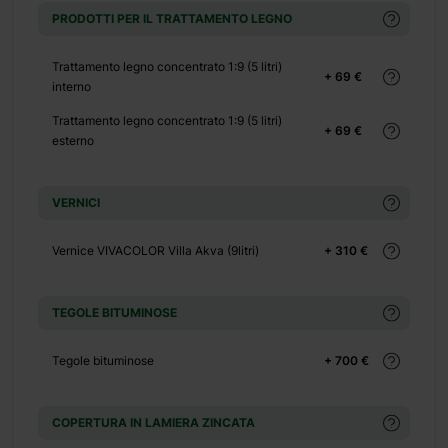
+ 390 €
PRODOTTI PER IL TRATTAMENTO LEGNO
+ 0 €
Trattamento legno concentrato 1:9 (5 litri)
+ 1100 €
+ 69 €
interno
+ 0 €
Trattamento legno concentrato 1:9 (5 litri)
+ 480 €
+ 69 €
esterno
+ 0 €
+ 600 €
VERNICI
Vernice VIVACOLOR Villa Akva (9litri)
+ 310 €
TEGOLE BITUMINOSE
 di 43 m² totali e di
Tegole bituminose
+ 700 €
stigli. La struttura è
 presenta una grande
COPERTURA IN LAMIERA ZINCATA
asa di campagna o al