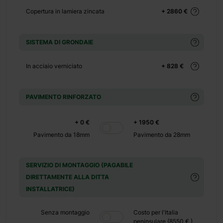
atura. Il suo design
Copertura in lamiera zincata
+ 2860 €
Scegli la tua casa in
SISTEMA DI GRONDAIE
In acciaio verniciato
+ 828 €
PAVIMENTO RINFORZATO
+ 0 €
+ 1950 €
Pavimento da 18mm
Pavimento da 28mm
SERVIZIO DI MONTAGGIO (PAGABILE
DIRETTAMENTE ALLA DITTA
INSTALLATRICE)
ta
Senza montaggio
Costo per l'Italia
peninsulare (8550 € )