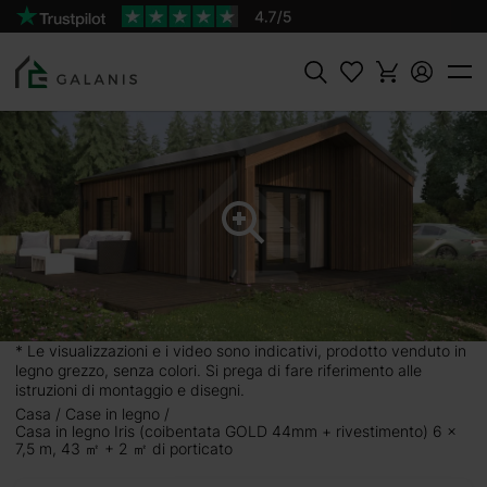
Prodotto:
Iris Coibentata GOLD Pareti da 44 mm +
AGGIUNGI AL
rivestimento
CARRELLO
36950 €
Cercare
mento) 6 x
pone di 43 m² totali e
a due ripostigli. La
a living presenta una
 tua casa di campagna
* Le visualizzazioni e i video sono indicativi, prodotto venduto in
natura. Il suo design
legno grezzo, senza colori. Si prega di fare riferimento alle
Scegli la tua casa in
istruzioni di montaggio e disegni.
Casa
Case in legno
Casa in legno Iris (coibentata GOLD 44mm + rivestimento) 6 x
7,5 m, 43 ㎡ + 2 ㎡ di porticato