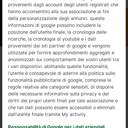
42714 €
provenienti dagli account degli utenti registrati che
hanno acconsentito alla sua associazione ai fini
Di più
della personalizzazione degli annunci. queste
informazioni di google possono includere la
Catalogo
posizione dell'utente finale, la cronologia delle
ricerche, la cronologia di youtube e i dati
provenienti dai siti partner di google e vengono
utilizzate per fornire approfondimenti aggregati e
anonimizzati sui comportamenti dei vostri utenti tra
Qualità / garanzia / consulenza
i vari dispositivi. abilitando queste funzionalità,
l'utente è consapevole di aderire alla politica sulle
funzionalità pubblicitarie di google, comprese le
regole relative alle categorie sensibili, di disporre
Qualità
delle necessarie informative sulla privacy e dei
diritti dei propri utenti finali per tale associazione e
Siamo attivi nel settore della produzione di strutture in
che tali dati possono essere accessibili o eliminati
legno dal 2004. Nel corso di questi anni, abbiamo
dall'utente finale tramite My activity.
selezionato i migliori fornitori di legname. Utilizziamo
esclusivamente abete nordico a crescita lenta
Responsabilità di Google per i dati aziendali