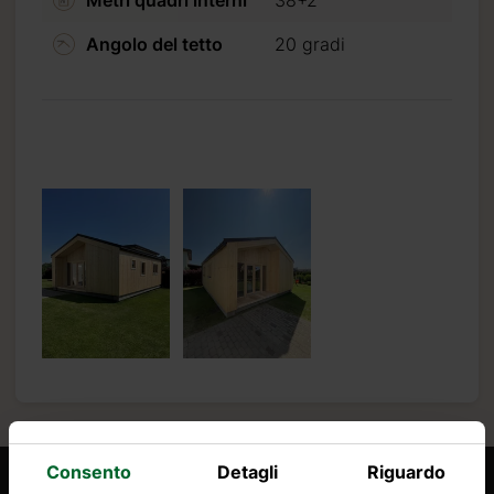
Angolo del tetto
20 gradi
.it
Consento
Detagli
Riguardo