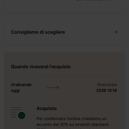
 540x540 mm;
Consigliamo di scegliere
Quando riceverai l'acquisto
di isolamento
Ordinando
Riceverete
oggi
2026 10 16
di isolamento
solamento
Acquisto
Per confermare l'ordine chiediamo un
acconto del 20% sui prodotti standard