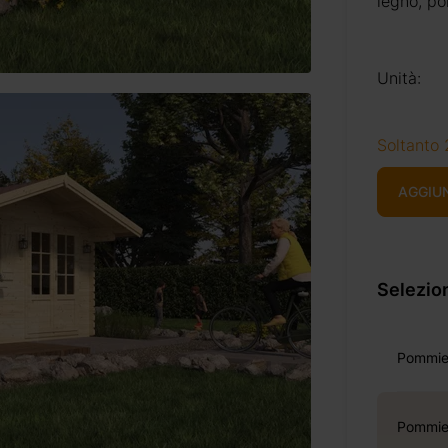
legno, po
Unità:
Soltanto 
AGGIU
Selezion
Pommie
Pommier