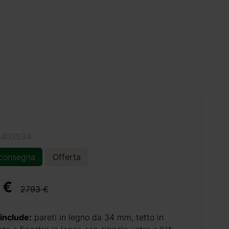
K403534
 consegna
Offerta
 €
2793 €
 include:
pareti in legno da 34 mm, tetto in