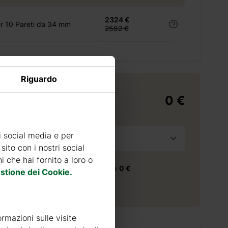
2324 €
r 10 Pareti da 34 mm
2582 €
Riguardo
0 €
di consegna
i social media e per
a
Seleziona provincia
sito con i nostri social
 che hai fornito a loro o
consegna nella provincia selezionata
0 €
stione dei Cookie.
 consegna
30
giorni
ormazioni sulle visite