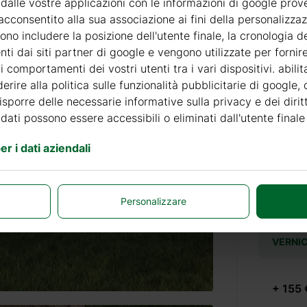
 dalle vostre applicazioni con le informazioni di google prov
Accessor
acconsentito alla sua associazione ai fini della personalizza
no includere la posizione dell'utente finale, la cronologia de
nti dai siti partner di google e vengono utilizzate per forni
 comportamenti dei vostri utenti tra i vari dispositivi. abili
PRODOT
erire alla politica sulle funzionalità pubblicitarie di google,
disporre delle necessarie informative sulla privacy e dei diritt
+ 69 €
 dati possono essere accessibili o eliminati dall'utente finale
r i dati aziendali
+ 69 €
Personalizzare
VERNIC
+ 155 