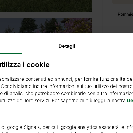
Pommie
Detagli
Prezzo 
ilizza i cookie
sonalizzare contenuti ed annunci, per fornire funzionalità de
Consegn
. Condividiamo inoltre informazioni sul tuo utilizzo del nostro 
e di analisi che potrebbero combinarle con altre informazioni
Prezzo di 
tilizzo dei loro servizi. Per saperne di più leggi la nostra
Ge
Tempi di
ità di google Signals, per cui google analytics assocerà le inf