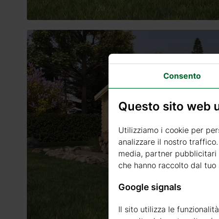
Consento
Questo sito web ut
Utilizziamo i cookie per per
analizzare il nostro traffico
media, partner pubblicitari 
che hanno raccolto dal tuo u
Google signals
Il sito utilizza le funzional