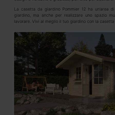
La casetta da giardino Pommier 12 ha un’area d
giardino, ma anche per realizzare uno spazio mult
lavorare. Vivi al meglio il tuo giardino con la casett