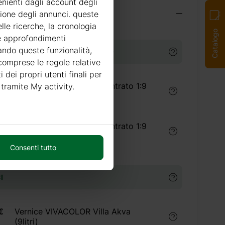
enienti dagli account degli
i indispensabili
zione degli annunci. queste
lle ricerche, la cronologia
Catalogo
re approfondimenti
tando queste funzionalità,
TI PER IL TRATTAMENTO LEGNO
 comprese le regole relative
i dei propri utenti finali per
Trattamento legno concentrato 1:9
 tramite My activity.
(5 litri) interno
Trattamento legno concentrato 1:9
(5 litri) esterno
Consenti tutto
I
€
Vernice VIVACOLOR Villa Akva
(9litri)