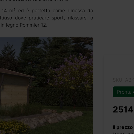
i 14 m² ed è perfetta come rimessa da
iuso dove praticare sport, rilassarsi o
a in legno Pommier 12.
SKU: AB
Pronta
2514
Il prezzo