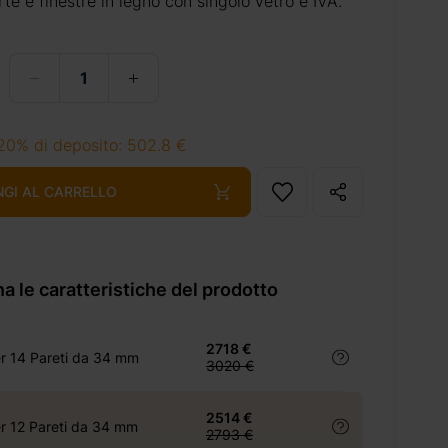
rte e finestre in legno con singolo vetro e IVA.
20% di deposito: 502.8 €
NGI AL CARRELLO
a le caratteristiche del prodotto
2718 €
r 14 Pareti da 34 mm
3020 €
2514 €
 12 Pareti da 34 mm
2793 €