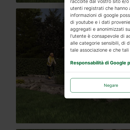
raccolte dal vostro sito e/o
utenti registrati che hanno 
informazioni di google posso
di youtube e i dati provenie
aggregati e anonimizzati sui
l'utente è consapevole di ad
alle categorie sensibili, di 
tale associazione e che tali
Responsabilità di Google pe
Negare