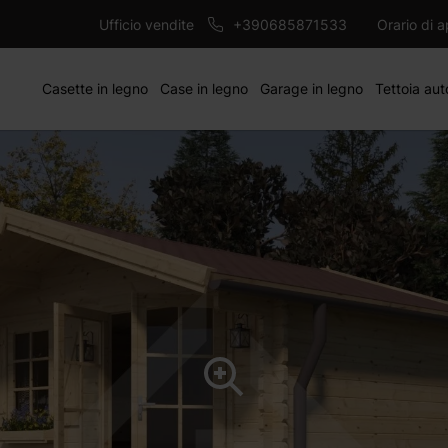
2514 €
mm
AG
2793 €
Ufficio vendite
+390685871533
Orario di 
Casette in legno
Case in legno
Garage in legno
Tettoia aut