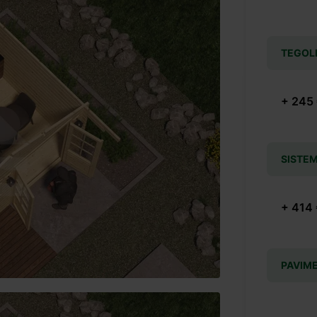
TEGOL
+ 245
SISTEM
+ 414
PAVIME