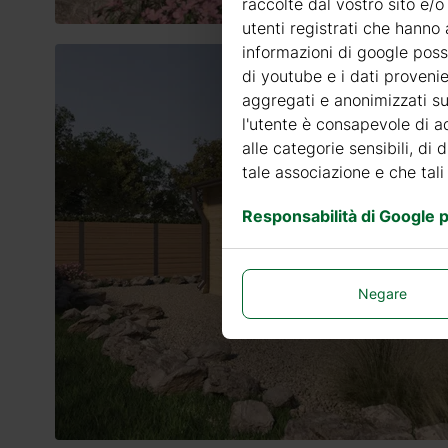
raccolte dal vostro sito e/o
utenti registrati che hanno 
informazioni di google posso
di youtube e i dati provenie
aggregati e anonimizzati sui
l'utente è consapevole di ad
alle categorie sensibili, di 
tale associazione e che tali
Responsabilità di Google pe
Negare