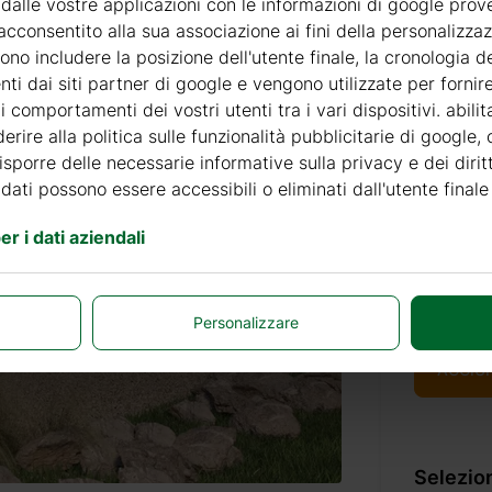
 dalle vostre applicazioni con le informazioni di google prov
Pronta
acconsentito alla sua associazione ai fini della personalizza
no includere la posizione dell'utente finale, la cronologia de
2844
nti dai siti partner di google e vengono utilizzate per forni
 comportamenti dei vostri utenti tra i vari dispositivi. abili
Il prezzo
erire alla politica sulle funzionalità pubblicitarie di google,
legno, po
disporre delle necessarie informative sulla privacy e dei diritt
 dati possono essere accessibili o eliminati dall'utente finale
r i dati aziendali
Unità:
Soltanto 
Personalizzare
AGGIU
Selezion