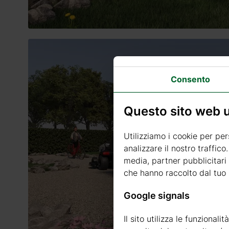
Consento
Questo sito web ut
Utilizziamo i cookie per per
analizzare il nostro traffico
media, partner pubblicitari 
che hanno raccolto dal tuo u
Google signals
Il sito utilizza le funzional