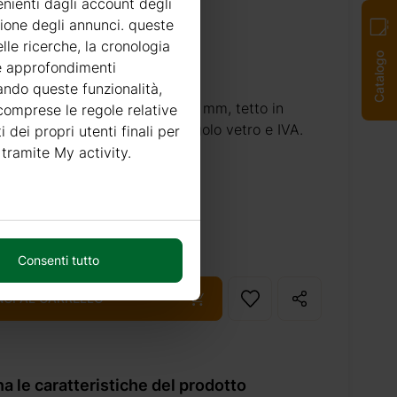
enienti dagli account degli
 consegna
zione degli annunci. queste
lle ricerche, la cronologia
 €
Catalogo
re approfondimenti
tando queste funzionalità,
 include:
pareti in legno da 34 mm, tetto in
 comprese le regole relative
rte e finestre in legno con singolo vetro e IVA.
i dei propri utenti finali per
 tramite My activity.
20% di deposito: 568.8 €
Consenti tutto
NGI AL CARRELLO
a le caratteristiche del prodotto