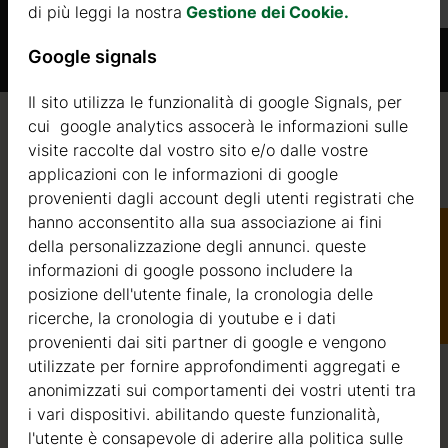
di più leggi la nostra
Gestione dei Cookie.
Google signals
Il sito utilizza le funzionalità di google Signals, per
cui google analytics assocerà le informazioni sulle
Qualità / garanzia / consulenza
visite raccolte dal vostro sito e/o dalle vostre
applicazioni con le informazioni di google
provenienti dagli account degli utenti registrati che
hanno acconsentito alla sua associazione ai fini
della personalizzazione degli annunci. queste
Qualità
informazioni di google possono includere la
Catalogo
posizione dell'utente finale, la cronologia delle
Siamo attivi nel settore della produzione di strutture in
ricerche, la cronologia di youtube e i dati
legno dal 2004. Nel corso di questi anni, abbiamo
provenienti dai siti partner di google e vengono
selezionato i migliori fornitori di legname. Utilizziamo
utilizzate per fornire approfondimenti aggregati e
esclusivamente abete nordico a crescita lenta
anonimizzati sui comportamenti dei vostri utenti tra
proveniente da foreste certificate FSC nell’Europa del
i vari dispositivi. abilitando queste funzionalità,
Nord.
l'utente è consapevole di aderire alla politica sulle