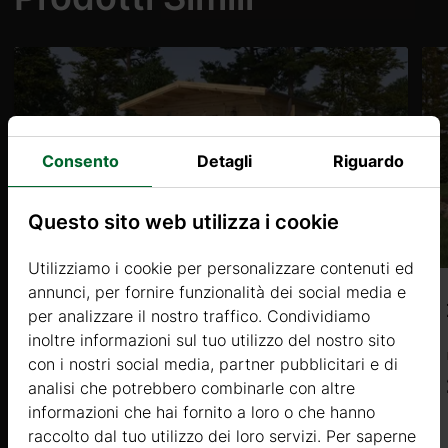
 da 2 a 3
Consento
Detagli
Riguardo
Questo sito web utilizza i cookie
Utilizziamo i cookie per personalizzare contenuti ed
annunci, per fornire funzionalità dei social media e
SALVIA 1 (34mm) 4×5,5m, 16㎡ + 6㎡
per analizzare il nostro traffico. Condividiamo
inoltre informazioni sul tuo utilizzo del nostro sito
Prezzo da
con i nostri social media, partner pubblicitari e di
3402 €
analisi che potrebbero combinarle con altre
informazioni che hai fornito a loro o che hanno
raccolto dal tuo utilizzo dei loro servizi. Per saperne
Di più