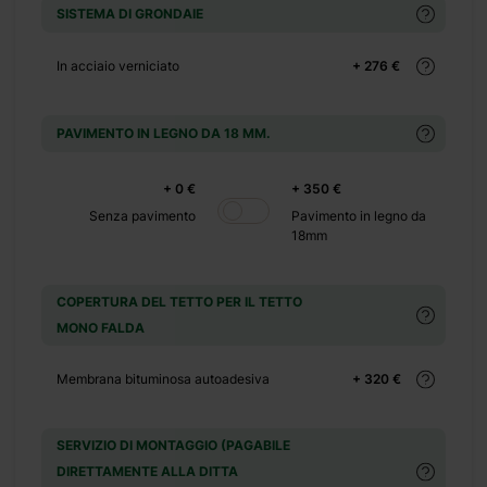
SISTEMA DI GRONDAIE
+ 0 €
+ 240 €
In acciaio verniciato
+ 276 €
+ 0 €
PAVIMENTO IN LEGNO DA 18 MM.
+ 500 €
+ 0 €
+ 0 €
+ 350 €
+ 149 €
Senza pavimento
Pavimento in legno da
18mm
COPERTURA DEL TETTO PER IL TETTO
MONO FALDA
Membrana bituminosa autoadesiva
+ 320 €
 una piccola
ineare a una
 attrezzi da
SERVIZIO DI MONTAGGIO (PAGABILE
rsonalizza il
DIRETTAMENTE ALLA DITTA