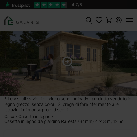
Prodotto:
AGGIUNGI AL
Rallesta Pareti da 34 mm
CARRELLO
2940 €
Cercare
* Le visualizzazioni e i video sono indicativi, prodotto venduto in
legno grezzo, senza colori. Si prega di fare riferimento alle
istruzioni di montaggio e disegni.
Casa
Casette in legno
Casetta in legno da giardino Rallesta (34mm) 4 x 3 m, 12 ㎡
4 x 3 m,