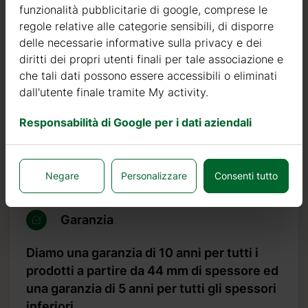
Il legno di abete nordico si distingue per le sue
funzionalità pubblicitarie di google, comprese le
caratteristiche ideali per la costruzione di case in legno. È
regole relative alle categorie sensibili, di disporre
di colore molto chiaro, con pochi nodi ed è noto per la
delle necessarie informative sulla privacy e dei
sua resistenza al marciume, alla muffa ed agli insetti.
diritti dei propri utenti finali per tale associazione e
che tali dati possono essere accessibili o eliminati
Oltre ad investire nel legname, continuiamo ad investire
dall'utente finale tramite My activity.
in macchinari automatici per poter produrre prodotti di
qualità sempre più elevata.
Responsabilità di Google per i dati aziendali
Possiamo affermare con orgoglio che il nostro tasso di
resi o difetti è inferiore allo 0,5%, mentre lo standard del
settore è 10 volte più alto, pari al 5%.
Negare
Personalizzare
Consenti tutto
Garanzia
Diamo una garanzia di 10 anni per tutti i
prodotti a partire da 44 mm di spessore ed
una garanzia di 5 anni per tutti gli spessori
inferiori.