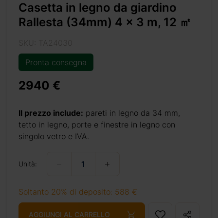
Casetta in legno da giardino
Rallesta (34mm) 4 x 3 m, 12 ㎡
 una piccola
ineare a una
SKU: TA24030
 attrezzi da
Pronta consegna
rsonalizza il
ealizzata in
2940 €
po. Tieni in
Il prezzo include:
pareti in legno da 34 mm,
tetto in legno, porte e finestre in legno con
singolo vetro e IVA.
Unità:
Soltanto 20% di deposito: 588 €
12-%e3%8e%a1/
AGGIUNGI AL CARRELLO