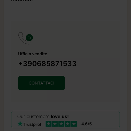
o del 20%
prima della
la consegna
Ufficio vendite
arte American
+390685871533
ndo procedi al
CONTATTACI
Our customers
love us!