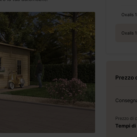
Oxalis 
Oxalis 
Prezzo 
Consegn
Prezzo di 
Tempi di