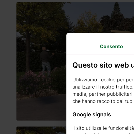
Consento
Questo sito web ut
Utilizziamo i cookie per per
analizzare il nostro traffico
media, partner pubblicitari 
che hanno raccolto dal tuo u
Google signals
Il sito utilizza le funzional