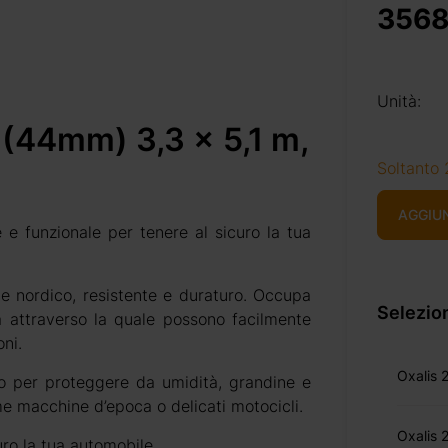
3568
Unità:
 (44mm) 3,3 x 5,1 m,
Soltanto 
AGGIU
e e funzionale per tenere al sicuro la tua
te nordico, resistente e duraturo. Occupa
Selezion
attraverso la quale possono facilmente
ni.
Oxalis 
to per proteggere da umidità, grandine e
ome macchine d’epoca o delicati motocicli.
Oxalis 
uro la tua automobile.