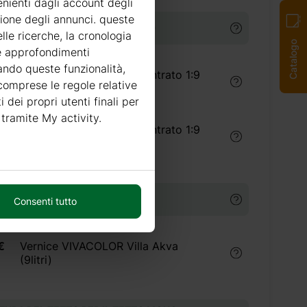
enienti dagli account degli
zione degli annunci. queste
TI PER IL TRATTAMENTO LEGNO
lle ricerche, la cronologia
Catalogo
re approfondimenti
tando queste funzionalità,
Trattamento legno concentrato 1:9
 comprese le regole relative
(5 litri) interno
i dei propri utenti finali per
 tramite My activity.
Trattamento legno concentrato 1:9
(5 litri) esterno
I
Consenti tutto
€
Vernice VIVACOLOR Villa Akva
(9litri)