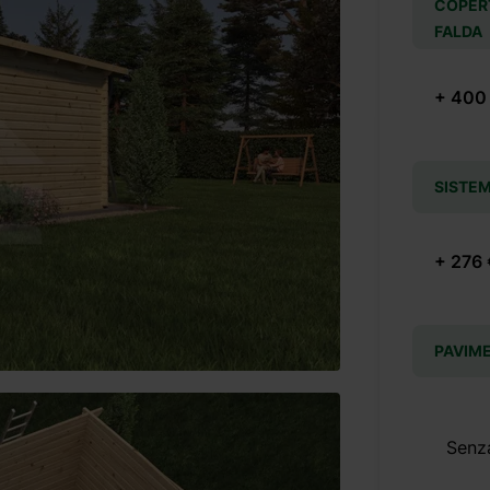
COPERT
FALDA
+ 400
SISTEM
+ 276 
PAVIME
Senz