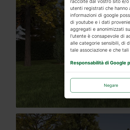
raccolte dal vostro sito e/o
utenti registrati che hanno 
informazioni di google posso
di youtube e i dati provenie
aggregati e anonimizzati sui
l'utente è consapevole di ad
alle categorie sensibili, di 
tale associazione e che tali
Responsabilità di Google pe
Negare