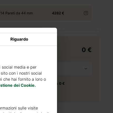
 14 Pareti da 44 mm
4282 €
Riguardo
0 €
di consegna
i social media e per
a
Seleziona provincia
sito con i nostri social
 che hai fornito a loro o
consegna nella provincia selezionata
0 €
stione dei Cookie.
 consegna
30
giorni
ormazioni sulle visite