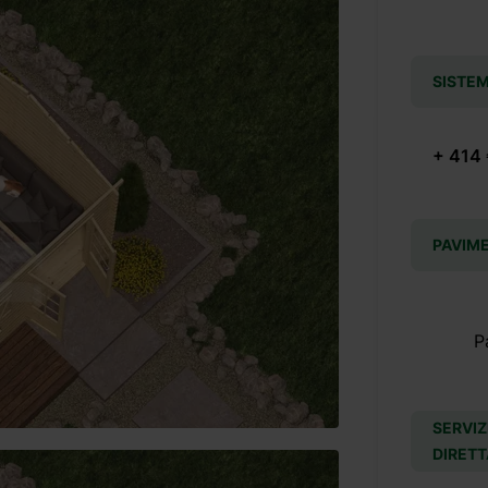
SISTEM
+ 414
PAVIM
P
SERVIZ
DIRETT