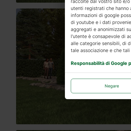
raccolte dal vostro sito e/o
utenti registrati che hanno 
informazioni di google posso
di youtube e i dati provenie
aggregati e anonimizzati sui
l'utente è consapevole di ad
alle categorie sensibili, di 
tale associazione e che tali
Responsabilità di Google pe
Negare