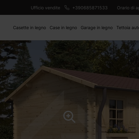
4282 €
m
AG
Ufficio vendite
+390685871533
Orario di 
Casette in legno
Case in legno
Garage in legno
Tettoia aut