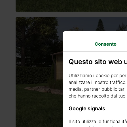
Consento
Questo sito web ut
Utilizziamo i cookie per per
analizzare il nostro traffico
media, partner pubblicitari 
che hanno raccolto dal tuo u
Google signals
Il sito utilizza le funzional