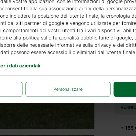
 dalle vostre applicazioni con le informazioni di google prov
Accessor
acconsentito alla sua associazione ai fini della personalizza
no includere la posizione dell'utente finale, la cronologia de
nti dai siti partner di google e vengono utilizzate per forni
 comportamenti dei vostri utenti tra i vari dispositivi. abili
PRODOT
erire alla politica sulle funzionalità pubblicitarie di google,
disporre delle necessarie informative sulla privacy e dei diritt
+ 69 €
 dati possono essere accessibili o eliminati dall'utente finale
r i dati aziendali
+ 69 €
Personalizzare
VERNIC
+ 155 