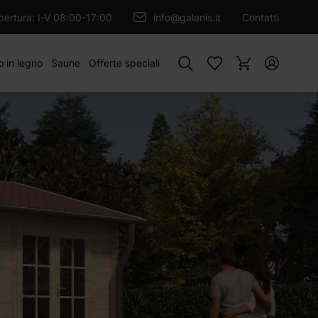
GIUNGI AL CARRELLO
apertura: I-V 08:00-17:00
info@galanis.it
Contatti
Cercare
o in legno
Saune
Offerte speciali