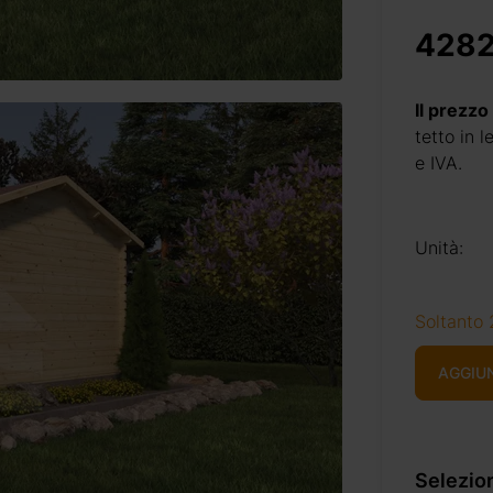
4282
Il prezzo
tetto in 
e IVA.
Unità:
Soltanto 
AGGIU
Selezion