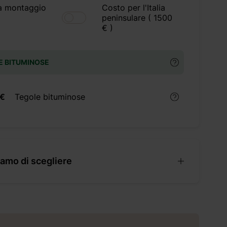
a montaggio
Costo per l'Italia
peninsulare ( 1500
€ )
E BITUMINOSE
 €
Tegole bituminose
amo di scegliere