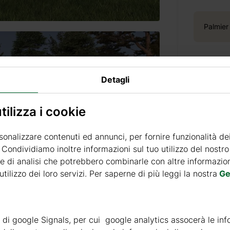
Palmier
Detagli
Prezzo 
ilizza i cookie
sonalizzare contenuti ed annunci, per fornire funzionalità de
Consegn
. Condividiamo inoltre informazioni sul tuo utilizzo del nostro 
e di analisi che potrebbero combinarle con altre informazioni
Prezzo di 
tilizzo dei loro servizi. Per saperne di più leggi la nostra
Ge
Tempi di
ità di google Signals, per cui google analytics assocerà le inf