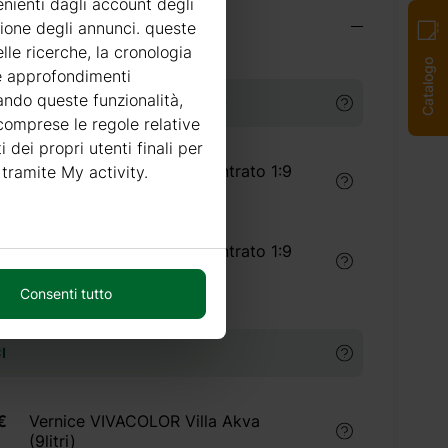
enienti dagli account degli
i indispensabili
zione degli annunci. queste
lle ricerche, la cronologia
Catalogo
re approfondimenti
tando queste funzionalità,
TI PER IL TRATTAMENTO LEGNO
 comprese le regole relative
i dei propri utenti finali per
Trattamento legno concentrato 1:9
 tramite My activity.
(5 litri) interno
Trattamento legno concentrato 1:9
(5 litri) esterno
Consenti tutto
I
€
Vernice VIVACOLOR Villa Akva
(9litri)