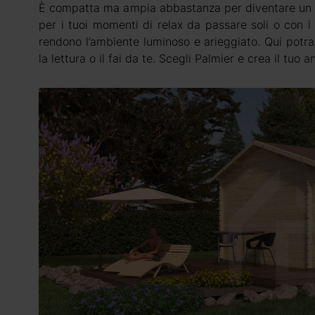
È compatta ma ampia abbastanza per diventare un co
per i tuoi momenti di relax da passare soli o con i t
rendono l’ambiente luminoso e arieggiato. Qui potrai
la lettura o il fai da te. Scegli Palmier e crea il tuo 