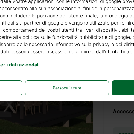
 dalle vostre applicazioni con le informazioni di google prov
acconsentito alla sua associazione ai fini della personalizza
no includere la posizione dell'utente finale, la cronologia de
nti dai siti partner di google e vengono utilizzate per forni
Prezzo 
 comportamenti dei vostri utenti tra i vari dispositivi. abili
erire alla politica sulle funzionalità pubblicitarie di google,
disporre delle necessarie informative sulla privacy e dei diritt
Consegn
 dati possono essere accessibili o eliminati dall'utente finale
r i dati aziendali
Prezzo di 
Tempi di
Personalizzare
Accessor