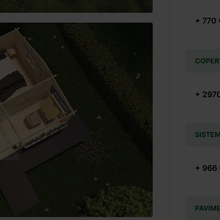
+ 770 
COPERT
+ 297
SISTEM
+ 966
PAVIM