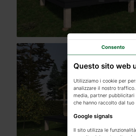
Consento
Questo sito web ut
Utilizziamo i cookie per per
analizzare il nostro traffico
media, partner pubblicitari 
che hanno raccolto dal tuo u
Google signals
Il sito utilizza le funzional