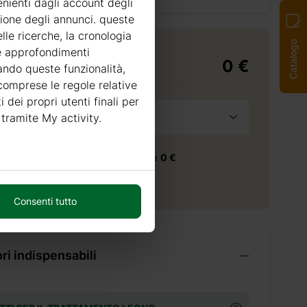
enienti dagli account degli
zione degli annunci. queste
lle ricerche, la cronologia
Catalogo
re approfondimenti
0 €
di consegna
tando queste funzionalità,
 comprese le regole relative
i dei propri utenti finali per
a
 tramite My activity.
Seleziona provincia
consegna nella provincia selezionata
0 €
 consegna
70
giorni
Consenti tutto
i indispensabili