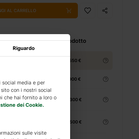
NGI AL CARRELLO
a le caratteristiche del prodotto
Riguardo
ia Pareti da 44 mm
12550 €
ia Pareti da 44+44 mm
17900 €
i social media e per
sito con i nostri social
ia Coibentata SILVER Pareti
 che hai fornito a loro o
23300 €
+44 mm
stione dei Cookie.
ia Coibentata GOLD Pareti
32500 €
+44 mm
ormazioni sulle visite