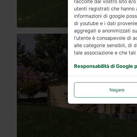
raccolte dal vostro sito e/o
utenti registrati che hanno 
informazioni di google posso
di youtube e i dati provenie
aggregati e anonimizzati sui
l'utente è consapevole di ad
alle categorie sensibili, di 
tale associazione e che tali
Responsabilità di Google pe
Negare