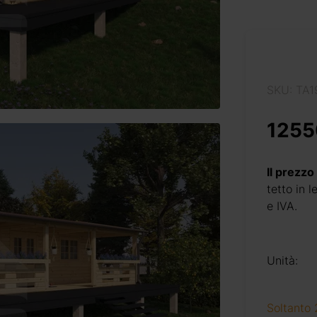
SKU: TA
1255
Il prezzo
tetto in 
e IVA.
Unità:
Soltanto 