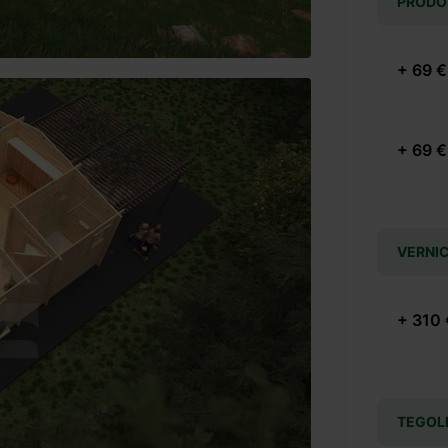
PRODOT
+ 69 €
+ 69 €
VERNIC
+ 310 
TEGOL