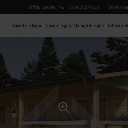
12550 €
m
AG
Ufficio vendite
+390685871533
Orario di 
Casette in legno
Case in legno
Garage in legno
Tettoia aut