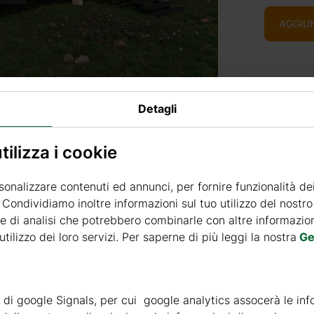
AGGIU
Selezion
Detagli
Belmont
ilizza i cookie
Belmont
sonalizzare contenuti ed annunci, per fornire funzionalità de
. Condividiamo inoltre informazioni sul tuo utilizzo del nostro 
Belmont
e di analisi che potrebbero combinarle con altre informazioni
da 44
tilizzo dei loro servizi. Per saperne di più leggi la nostra
Ge
Belmont
da 44
ità di google Signals, per cui google analytics assocerà le inf