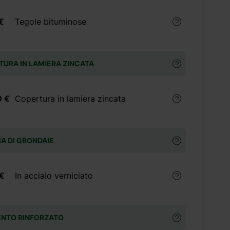
€
Tegole bituminose
URA IN LAMIERA ZINCATA
0 €
Copertura in lamiera zincata
A DI GRONDAIE
 €
In acciaio verniciato
ENTO RINFORZATO