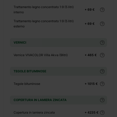
+ 140 €
Trattamento legno concentrato 1:9 (5 litri)
+ 69 €
+ 0 €
interno
+ 450 €
Trattamento legno concentrato 1:9 (5 litri)
+ 69 €
+ 0 €
esterno
+ 130 €
+ 0 €
VERNICI
+ 298 €
Vernice VIVACOLOR Villa Akva (9litri)
+ 465 €
+ 0 €
+ 500 €
TEGOLE BITUMINOSE
+ 0 €
Tegole bituminose
+ 1015 €
+ 390 €
+ 0 €
COPERTURA IN LAMIERA ZINCATA
+ 1100 €
Copertura in lamiera zincata
+ 4235 €