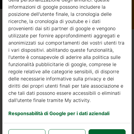
informazioni di google possono includere la
Catalogo
posizione dell'utente finale, la cronologia delle
ricerche, la cronologia di youtube e i dati
Qualità / garanzia / consulenza
provenienti dai siti partner di google e vengono
utilizzate per fornire approfondimenti aggregati e
anonimizzati sui comportamenti dei vostri utenti tra
i vari dispositivi. abilitando queste funzionalità,
Qualità
l'utente è consapevole di aderire alla politica sulle
funzionalità pubblicitarie di google, comprese le
Siamo attivi nel settore della produzione di strutture in
regole relative alle categorie sensibili, di disporre
legno dal 2004. Nel corso di questi anni, abbiamo
delle necessarie informative sulla privacy e dei
selezionato i migliori fornitori di legname. Utilizziamo
diritti dei propri utenti finali per tale associazione e
esclusivamente abete nordico a crescita lenta
che tali dati possono essere accessibili o eliminati
proveniente da foreste certificate FSC nell’Europa del
dall'utente finale tramite My activity.
Nord.
Responsabilità di Google per i dati aziendali
Il legno di abete nordico si distingue per le sue
caratteristiche ideali per la costruzione di case in legno. È
di colore molto chiaro, con pochi nodi ed è noto per la