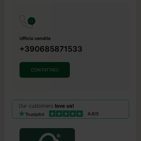
Ufficio vendite
+390685871533
CONTATTACI
Our customers
love us!