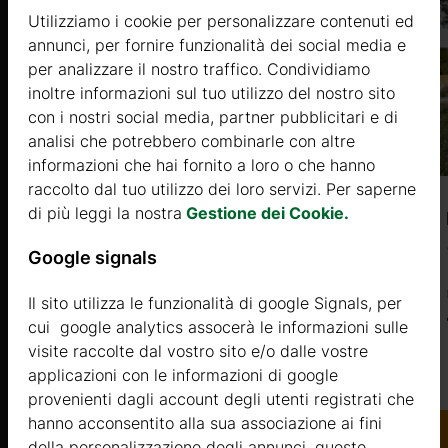
Utilizziamo i cookie per personalizzare contenuti ed
annunci, per fornire funzionalità dei social media e
per analizzare il nostro traffico. Condividiamo
inoltre informazioni sul tuo utilizzo del nostro sito
con i nostri social media, partner pubblicitari e di
analisi che potrebbero combinarle con altre
informazioni che hai fornito a loro o che hanno
raccolto dal tuo utilizzo dei loro servizi. Per saperne
di più leggi la nostra
Gestione dei Cookie.
NARKETIS (44mm) 8,9x6m, 53㎡
Google signals
Prezzo da
15500 €
Il sito utilizza le funzionalità di google Signals, per
cui google analytics assocerà le informazioni sulle
Di più
.it
visite raccolte dal vostro sito e/o dalle vostre
applicazioni con le informazioni di google
provenienti dagli account degli utenti registrati che
hanno acconsentito alla sua associazione ai fini
della personalizzazione degli annunci. queste