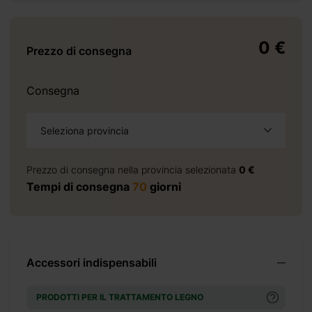
+ 1104 €
0 €
Prezzo di consegna
+ 0 €
Consegna
+ 2925 €
Seleziona provincia
Prezzo di consegna nella provincia selezionata
0 €
Tempi di consegna
70
giorni
+ 4500 €
+ 5850 €
+ 5950 €
Accessori indispensabili
+ 0 €
+ 500 €
PRODOTTI PER IL TRATTAMENTO LEGNO
+ 0 €