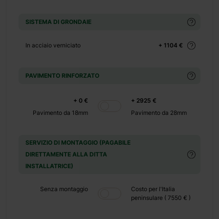
+ 0 €
+ 480 €
SISTEMA DI GRONDAIE
+ 0 €
+ 600 €
In acciaio verniciato
+ 1104 €
PAVIMENTO RINFORZATO
+ 0 €
+ 2925 €
Pavimento da 18mm
Pavimento da 28mm
 esigenza.
e un caffè
SERVIZIO DI MONTAGGIO (PAGABILE
scorrere i
DIRETTAMENTE ALLA DITTA
iviso in 5
INSTALLATRICE)
 e passare
o di abete
Senza montaggio
Costo per l'Italia
 la casa in
peninsulare ( 7550 € )
ersa nella