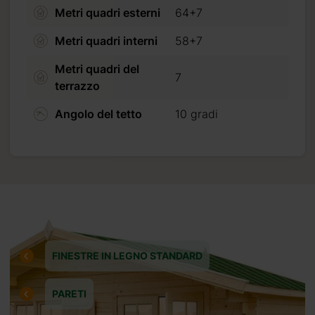
Metri quadri esterni
64+7
nto del
pagata
Metri quadri interni
58+7
l momento
tista.
Metri quadri del
7
terrazzo
carte
Angolo del tetto
10 gradi
cando
FINESTRE IN LEGNO STANDARD
PARETI