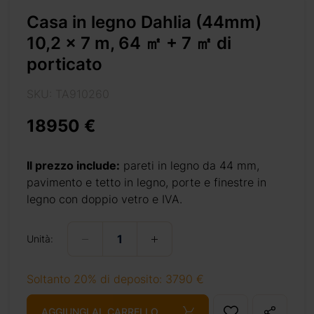
Casa in legno Dahlia (44mm)
10,2 x 7 m, 64 ㎡ + 7 ㎡ di
porticato
SKU: TA910260
18950 €
i-porticato/
Il prezzo include:
pareti in legno da 44 mm,
pavimento e tetto in legno, porte e finestre in
legno con doppio vetro e IVA.
+ 69 €
Unità:
Soltanto 20% di deposito: 3790 €
+ 69 €
AGGIUNGI AL CARRELLO