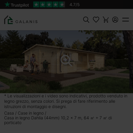
Prodotto:
AGGIUNGI AL
Dahlia Pareti da 44 mm
CARRELLO
18950 €
Cercare
㎡ + 7
 esigenza.
e un caffè
scorrere i
iviso in 5
* Le visualizzazioni e i video sono indicativi, prodotto venduto in
 e passare
legno grezzo, senza colori. Si prega di fare riferimento alle
o di abete
istruzioni di montaggio e disegni.
 la casa in
Casa
Case in legno
Casa in legno Dahlia (44mm) 10,2 x 7 m, 64 ㎡ + 7 ㎡ di
ersa nella
porticato