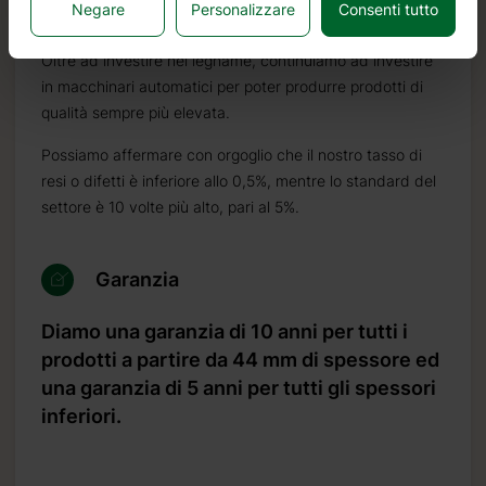
Negare
Personalizzare
Consenti tutto
sua resistenza al marciume, alla muffa ed agli insetti.
Oltre ad investire nel legname, continuiamo ad investire
in macchinari automatici per poter produrre prodotti di
qualità sempre più elevata.
Possiamo affermare con orgoglio che il nostro tasso di
resi o difetti è inferiore allo 0,5%, mentre lo standard del
settore è 10 volte più alto, pari al 5%.
Garanzia
Diamo una garanzia di 10 anni per tutti i
prodotti a partire da 44 mm di spessore ed
una garanzia di 5 anni per tutti gli spessori
inferiori.