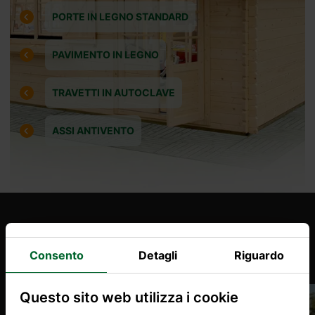
PORTE IN LEGNO STANDARD
PAVIMENTO IN LEGNO
TRAVETTI IN AUTOCLAVE
ASSI ANTIVENTO
Prodotti Simili
Consento
Detagli
Riguardo
Questo sito web utilizza i cookie