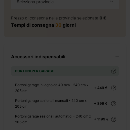
Seleziona provincia
 440 €
Prezzo di consegna nella provincia selezionata
0 €
Tempi di consegna
30
giorni
 276 €
Accessori indispensabili
PORTONI PER GARAGE
+ 0 €
 600 €
Portoni garage in legno da 40 mm - 240 cm x
+ 449 €
205 cm
Portoni garage sezionali manuali - 240 cm x
+ 899 €
205 cm
Portoni garage sezionali automatici - 240 cm x
+ 1199 €
205 cm