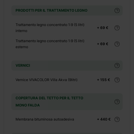
PRODOTTI PER IL TRATTAMENTO LEGNO
+ 0 €
+ 70 €
Trattamento legno concentrato 1:9 (5 litri)
+ 69 €
+ 0 €
interno
+ 99 €
Trattamento legno concentrato 1:9 (5 litri)
+ 69 €
esterno
+ 0 €
+ 65 €
+ 0 €
VERNICI
 500 €
Vernice VIVACOLOR Villa Akva (9litri)
+ 155 €
+ 0 €
COPERTURA DEL TETTO PER IL TETTO
 390 €
MONO FALDA
+ 0 €
Membrana bituminosa autoadesiva
+ 440 €
 1100 €