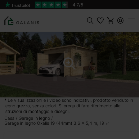
Prodotto:
AGGIUNGI AL
Oxalis 19 Pareti da 44 mm
CARRELLO
3813 €
Cercare
4 m,
iare la
nche i
erso il
* Le visualizzazioni e i video sono indicativi, prodotto venduto in
legno grezzo, senza colori. Si prega di fare riferimento alle
is 19
è
istruzioni di montaggio e disegni.
o.
Casa
Garage in legno
Garage in legno Oxalis 19 (44mm) 3,6 x 5,4 m, 19 ㎡
coli ed
cimento