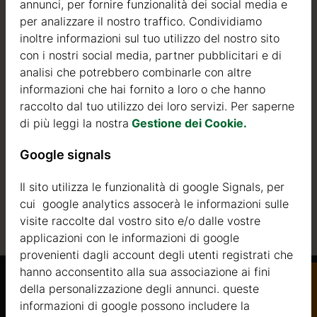
annunci, per fornire funzionalità dei social media e
per analizzare il nostro traffico. Condividiamo
Pareti
Tavole 44 mm
inoltre informazioni sul tuo utilizzo del nostro sito
Numero posti auto
1
con i nostri social media, partner pubblicitari e di
analisi che potrebbero combinarle con altre
Metri quadri del
informazioni che hai fornito a loro o che hanno
21
tetto
raccolto dal tuo utilizzo dei loro servizi. Per saperne
di più leggi la nostra
Gestione dei Cookie.
Metri quadri esterni
19
enza
ico
Google signals
Metri quadri interni
17
da
Angolo del tetto
2 gradi
Il sito utilizza le funzionalità di google Signals, per
cui google analytics assocerà le informazioni sulle
iamo
visite raccolte dal vostro sito e/o dalle vostre
applicazioni con le informazioni di google
provenienti dagli account degli utenti registrati che
hanno acconsentito alla sua associazione ai fini
della personalizzazione degli annunci. queste
Prodotti Simili
informazioni di google possono includere la