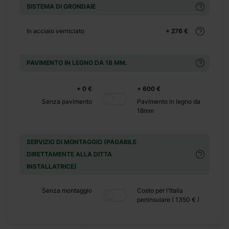
SISTEMA DI GRONDAIE
+ 0 €
 480 €
In acciaio verniciato
+ 276 €
+ 0 €
PAVIMENTO IN LEGNO DA 18 MM.
 600 €
+ 0 €
+ 600 €
Senza pavimento
Pavimento in legno da
18mm
SERVIZIO DI MONTAGGIO (PAGABILE
DIRETTAMENTE ALLA DITTA
INSTALLATRICE)
iare la
Senza montaggio
Costo per l'Italia
peninsulare ( 1350 € )
nche i
erso il
is 19
è