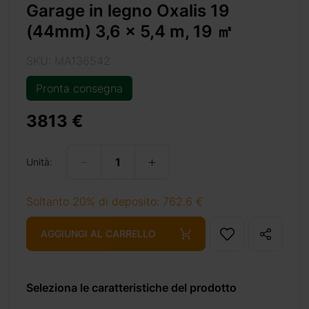
lis 19
.
Garage in legno Oxalis 19
(44mm) 3,6 x 5,4 m, 19 ㎡
SKU: MA136542
Pronta consegna
3813 €
-19-m2/
Unità:
Soltanto 20% di deposito: 762.6 €
 449 €
AGGIUNGI AL CARRELLO
 899 €
Seleziona le caratteristiche del prodotto