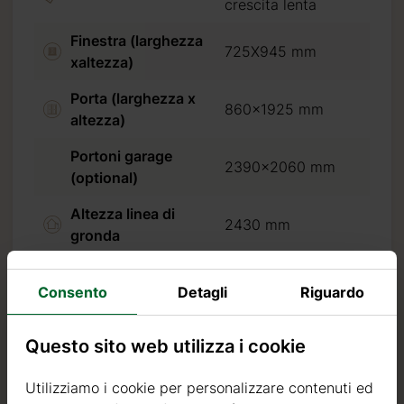
crescita lenta
 da
Finestra (larghezza
725X945 mm
xaltezza)
Porta (larghezza x
860x1925 mm
altezza)
Portoni garage
2390x2060 mm
(optional)
Altezza linea di
2430 mm
gronda
Altezza al colmo
2565mm
Consento
Detagli
Riguardo
Materiale del tetto
Tavole da 18 mm
Sbalzo del tetto
25 cm
Questo sito web utilizza i cookie
Tavole da 18 mm
Utilizziamo i cookie per personalizzare contenuti ed
Pavimento
(optional)