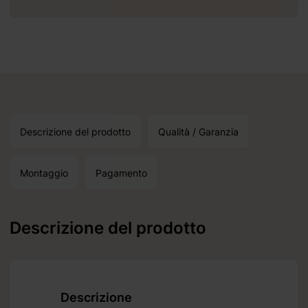
Descrizione del prodotto
Qualità / Garanzia
Montaggio
Pagamento
everete
 09 06
Descrizione del prodotto
otti
Descrizione