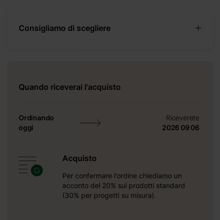
o.
Consigliamo di scegliere
coli ed
cimento
lis 19
.
Quando riceverai l'acquisto
Ordinando
Riceverete
oggi
2026 09 06
Acquisto
Per confermare l'ordine chiediamo un
acconto del 20% sui prodotti standard
(30% per progetti su misura).