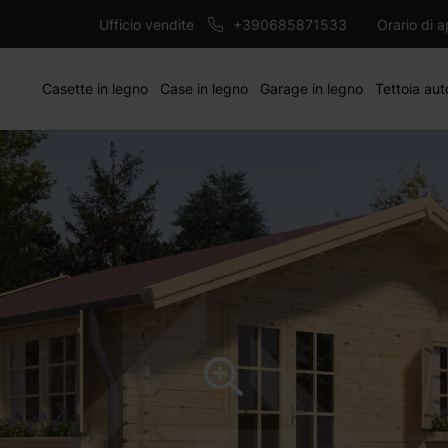
9950 €
AG
Ufficio vendite
+390685871533
Orario di 
Casette in legno
Case in legno
Garage in legno
Tettoia aut