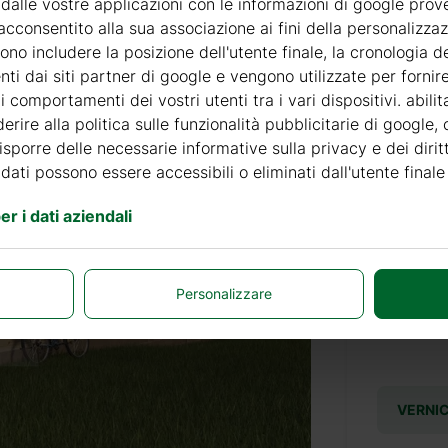
 dalle vostre applicazioni con le informazioni di google prov
acconsentito alla sua associazione ai fini della personalizza
no includere la posizione dell'utente finale, la cronologia de
nti dai siti partner di google e vengono utilizzate per forni
Accessor
 comportamenti dei vostri utenti tra i vari dispositivi. abili
erire alla politica sulle funzionalità pubblicitarie di google,
disporre delle necessarie informative sulla privacy e dei diritt
PRODOT
 dati possono essere accessibili o eliminati dall'utente finale
r i dati aziendali
+ 69 €
Personalizzare
+ 69 €
VERNIC