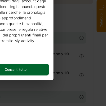
enienti dagli account degli
zione degli annunci. queste
lle ricerche, la cronologia
Catalogo
re approfondimenti
i indispensabili
tando queste funzionalità,
 comprese le regole relative
i dei propri utenti finali per
TI PER IL TRATTAMENTO LEGNO
 tramite My activity.
Trattamento legno concentrato 1:9
(5 litri) interno
Consenti tutto
Trattamento legno concentrato 1:9
(5 litri) esterno
I