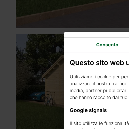
Consento
Questo sito web ut
Utilizziamo i cookie per per
analizzare il nostro traffico
media, partner pubblicitari 
che hanno raccolto dal tuo u
Google signals
Il sito utilizza le funzional