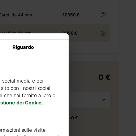
 Pareti da 44 mm
10350 €
 Pareti da 44 mm
9950 €
Riguardo
0 €
di consegna
i social media e per
sito con i nostri social
 che hai fornito a loro o
a
Seleziona provincia
stione dei Cookie.
consegna nella provincia selezionata
0 €
 consegna
30
giorni
ormazioni sulle visite