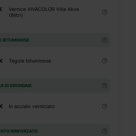
€
Vernice VIVACOLOR Villa Akva
(9litri)
E BITUMINOSE
 €
Tegole bituminose
A DI GRONDAIE
 €
In acciaio verniciato
ENTO RINFORZATO