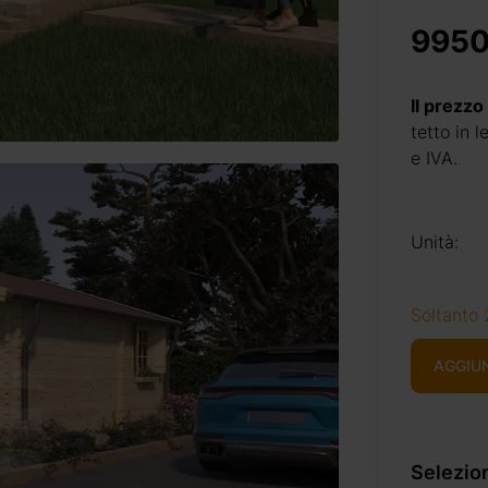
9950
Il prezzo
tetto in 
e IVA.
Unità:
Soltanto 
AGGIU
Selezion