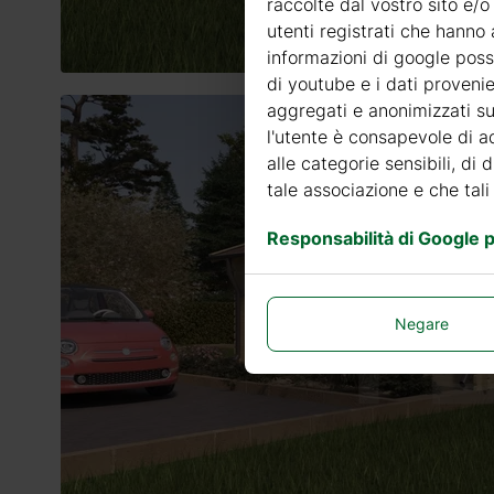
raccolte dal vostro sito e/o
utenti registrati che hanno 
informazioni di google posso
di youtube e i dati provenie
aggregati e anonimizzati sui
l'utente è consapevole di ad
alle categorie sensibili, di 
tale associazione e che tali
Responsabilità di Google pe
Negare