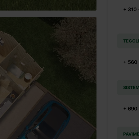
+ 310 
TEGOL
+ 560
SISTEM
+ 690
PAVIM