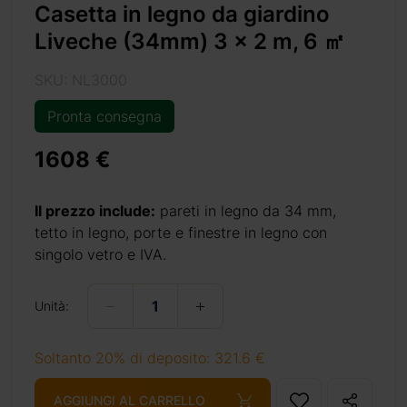
Casetta in legno da giardino
Liveche (34mm) 3 x 2 m, 6 ㎡
SKU: NL3000
Pronta consegna
1608 €
2-m-6-m2/
Il prezzo include:
pareti in legno da 34 mm,
tetto in legno, porte e finestre in legno con
singolo vetro e IVA.
+ 69 €
Unità:
Soltanto 20% di deposito: 321.6 €
+ 69 €
AGGIUNGI AL CARRELLO