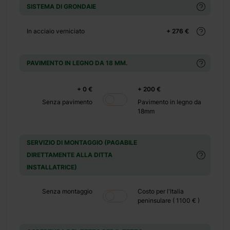
+ 0 €
SISTEMA DI GRONDAIE
+ 149 €
In acciaio verniciato
+ 276 €
PAVIMENTO IN LEGNO DA 18 MM.
+ 0 €
+ 200 €
compatta
Senza pavimento
Pavimento in legno da
18mm
i abete
SERVIZIO DI MONTAGGIO (PAGABILE
sicuro e
DIRETTAMENTE ALLA DITTA
INSTALLATRICE)
carti ai
Senza montaggio
Costo per l'Italia
peninsulare ( 1100 € )