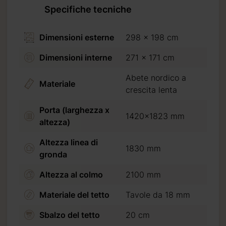
Specifiche tecniche
Dimensioni esterne
298 x 198 cm
Dimensioni interne
271 x 171 cm
Abete nordico a
Materiale
crescita lenta
Porta (larghezza x
1420x1823 mm
altezza)
Altezza linea di
1830 mm
gronda
Altezza al colmo
2100 mm
cconto
essere
Materiale del tetto
Tavole da 18 mm
o
oppure
Sbalzo del tetto
20 cm