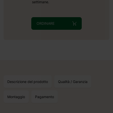
settimane.
ceverete
6 09 07
ORDINARE
tti
Descrizione del prodotto
Qualità / Garanzia
Montaggio
Pagamento
di 2