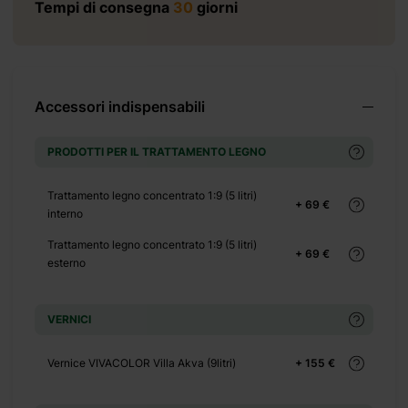
Tempi di consegna
30
giorni
+ 160 €
Accessori indispensabili
PRODOTTI PER IL TRATTAMENTO LEGNO
Trattamento legno concentrato 1:9 (5 litri)
+ 69 €
interno
+ 0 €
+ 150 €
Trattamento legno concentrato 1:9 (5 litri)
+ 69 €
esterno
+ 0 €
+ 290 €
+ 0 €
VERNICI
+ 500 €
Vernice VIVACOLOR Villa Akva (9litri)
+ 155 €