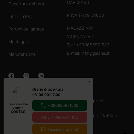
CAP 00136
Copertura del tetto
P.IVA 17189101003
Infissi in PVC
MAGAZZINO:
Portoni del garage
VICENZA (VI)
Montaggio
Tel.:
+390685871533
E-mail:
info@galanis.it
Manutenzione
Orario di apertura:
Case in legno
I-V 08:00-17:00
40-60 mq
60-80 mq
Con veranda
un piano
Responsabile
+390685871533
Casette in legno
vendite
KOSTAS
16-20-mq
20-mq
20-30 mq
30-40 mq
40-mq
INFO / PREVENTIVO
9-12 mq
Con veranda
Iniziare una chat