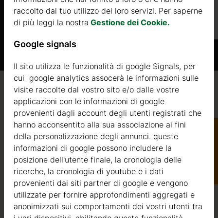
raccolto dal tuo utilizzo dei loro servizi. Per saperne
Di più
di più leggi la nostra
Gestione dei Cookie.
Google signals
Il sito utilizza le funzionalità di google Signals, per
cui google analytics assocerà le informazioni sulle
visite raccolte dal vostro sito e/o dalle vostre
Qualità / garanzia / consulenza
applicazioni con le informazioni di google
provenienti dagli account degli utenti registrati che
hanno acconsentito alla sua associazione ai fini
della personalizzazione degli annunci. queste
Qualità
informazioni di google possono includere la
Catalogo
posizione dell'utente finale, la cronologia delle
Siamo attivi nel settore della produzione di strutture in
ricerche, la cronologia di youtube e i dati
legno dal 2004. Nel corso di questi anni, abbiamo
provenienti dai siti partner di google e vengono
selezionato i migliori fornitori di legname. Utilizziamo
utilizzate per fornire approfondimenti aggregati e
esclusivamente abete nordico a crescita lenta
anonimizzati sui comportamenti dei vostri utenti tra
proveniente da foreste certificate FSC nell’Europa del