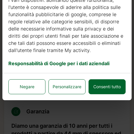
i vari dispositivi. abilitando queste funzionalità,
Nord.
l'utente è consapevole di aderire alla politica sulle
funzionalità pubblicitarie di google, comprese le
Il legno di abete nordico si distingue per le sue
regole relative alle categorie sensibili, di disporre
caratteristiche ideali per la costruzione di case in legno. È
delle necessarie informative sulla privacy e dei
di colore molto chiaro, con pochi nodi ed è noto per la
diritti dei propri utenti finali per tale associazione e
sua resistenza al marciume, alla muffa ed agli insetti.
che tali dati possono essere accessibili o eliminati
dall'utente finale tramite My activity.
Oltre ad investire nel legname, continuiamo ad investire
in macchinari automatici per poter produrre prodotti di
Responsabilità di Google per i dati aziendali
qualità sempre più elevata.
Possiamo affermare con orgoglio che il nostro tasso di
resi o difetti è inferiore allo 0,5%, mentre lo standard del
Negare
Personalizzare
Consenti tutto
settore è 10 volte più alto, pari al 5%.
Garanzia
Diamo una garanzia di 10 anni per tutti i
prodotti a partire da 44 mm di spessore ed