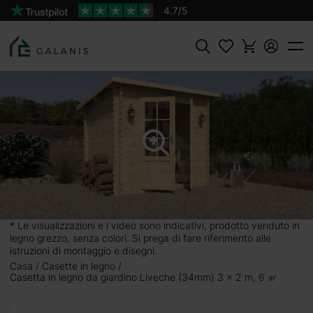
Prodotto:
AGGIUNGI AL
Liveche Pareti da 34 mm
CARRELLO
1608 €
Cercare
m) 3
compatta
i abete
sicuro e
* Le visualizzazioni e i video sono indicativi, prodotto venduto in
legno grezzo, senza colori. Si prega di fare riferimento alle
istruzioni di montaggio e disegni.
Casa
Casette in legno
carti ai
Casetta in legno da giardino Liveche (34mm) 3 x 2 m, 6 ㎡