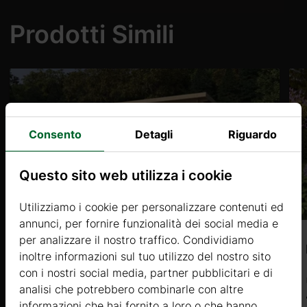
Prodotti Simili
Consento
Detagli
Riguardo
Questo sito web utilizza i cookie
Utilizziamo i cookie per personalizzare contenuti ed
annunci, per fornire funzionalità dei social media e
.it
per analizzare il nostro traffico. Condividiamo
CAPUCINE 1 (34mm) 4×2,5m, 10㎡
inoltre informazioni sul tuo utilizzo del nostro sito
con i nostri social media, partner pubblicitari e di
Prezzo da
analisi che potrebbero combinarle con altre
1772 €
informazioni che hai fornito a loro o che hanno