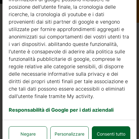
Catalogo
posizione dell'utente finale, la cronologia delle
ricerche, la cronologia di youtube e i dati
Qualità / garanzia / consulenza
provenienti dai siti partner di google e vengono
utilizzate per fornire approfondimenti aggregati e
anonimizzati sui comportamenti dei vostri utenti tra
i vari dispositivi. abilitando queste funzionalità,
l'utente è consapevole di aderire alla politica sulle
Qualità
funzionalità pubblicitarie di google, comprese le
regole relative alle categorie sensibili, di disporre
Siamo attivi nel settore della produzione di strutture in
delle necessarie informative sulla privacy e dei
legno dal 2004. Nel corso di questi anni, abbiamo
diritti dei propri utenti finali per tale associazione e
selezionato i migliori fornitori di legname. Utilizziamo
che tali dati possono essere accessibili o eliminati
esclusivamente abete nordico a crescita lenta
dall'utente finale tramite My activity.
proveniente da foreste certificate FSC nell’Europa del
Nord.
Responsabilità di Google per i dati aziendali
Il legno di abete nordico si distingue per le sue
caratteristiche ideali per la costruzione di case in legno. È
di colore molto chiaro, con pochi nodi ed è noto per la
Negare
Personalizzare
Consenti tutto
sua resistenza al marciume, alla muffa ed agli insetti.