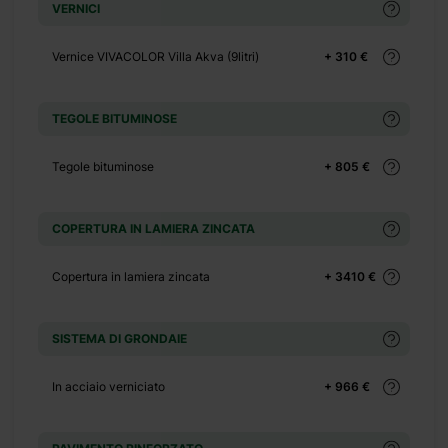
VERNICI
+ 0 €
+ 70 €
Vernice VIVACOLOR Villa Akva (9litri)
+ 310 €
+ 0 €
+ 270 €
TEGOLE BITUMINOSE
+ 0 €
+ 65 €
Tegole bituminose
+ 805 €
+ 0 €
COPERTURA IN LAMIERA ZINCATA
+ 500 €
Copertura in lamiera zincata
+ 3410 €
+ 0 €
+ 390 €
SISTEMA DI GRONDAIE
+ 0 €
+ 1100 €
In acciaio verniciato
+ 966 €
+ 0 €