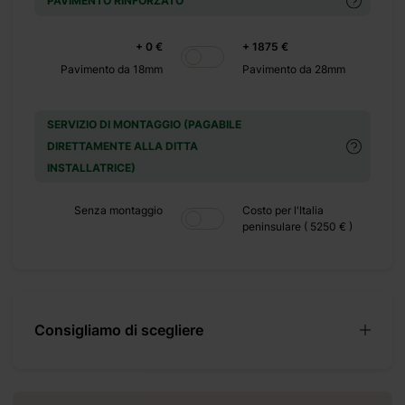
PAVIMENTO RINFORZATO
+ 480 €
+ 0 €
+ 0 €
+ 1875 €
+ 600 €
Pavimento da 18mm
Pavimento da 28mm
SERVIZIO DI MONTAGGIO (PAGABILE
DIRETTAMENTE ALLA DITTA
INSTALLATRICE)
porticato, è
Senza montaggio
Costo per l'Italia
peninsulare ( 5250 € )
di godere al
presenza di
rfettamente
Consigliamo di scegliere
 un piccolo
nsigliati e