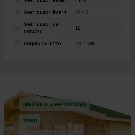
Metri quadri interni
37+12
to del 20%
 prima della
Metri quadri del
12
lla consegna
terrazzo
Angolo del tetto
20 gradi
arte
ando procedi
FINESTRE IN LEGNO STANDARD
PARETI