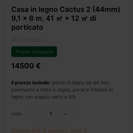
Casa in legno Cactus 2 (44mm)
9,1 x 6 m, 41 ㎡ + 12 ㎡ di
porticato
SKU: CAM032
Pronta consegna
14500 €
di-porticato/
Il prezzo include:
pareti in legno da 44 mm,
pavimento e tetto in legno, porte e finestre in
legno con doppio vetro e IVA.
+ 69 €
Unità:
Soltanto 20% di deposito: 2900 €
+ 69 €