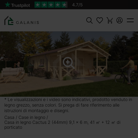
Prodotto:
AGGIUNGI AL
Cactus 2 Pareti da 44 mm
CARRELLO
14500 €
Cercare
㎡ + 12
porticato, è
di godere al
presenza di
* Le visualizzazioni e i video sono indicativi, prodotto venduto in
legno grezzo, senza colori. Si prega di fare riferimento alle
rfettamente
istruzioni di montaggio e disegni.
Casa
Case in legno
Casa in legno Cactus 2 (44mm) 9,1 x 6 m, 41 ㎡ + 12 ㎡ di
 un piccolo
porticato
nsigliati e