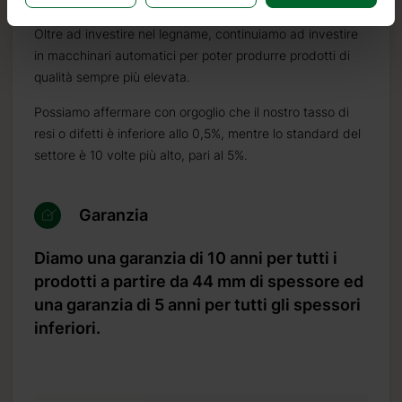
Oltre ad investire nel legname, continuiamo ad investire
in macchinari automatici per poter produrre prodotti di
qualità sempre più elevata.
Possiamo affermare con orgoglio che il nostro tasso di
resi o difetti è inferiore allo 0,5%, mentre lo standard del
settore è 10 volte più alto, pari al 5%.
Garanzia
Diamo una garanzia di 10 anni per tutti i
prodotti a partire da 44 mm di spessore ed
una garanzia di 5 anni per tutti gli spessori
inferiori.