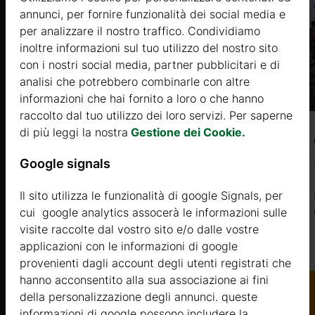
annunci, per fornire funzionalità dei social media e
per analizzare il nostro traffico. Condividiamo
inoltre informazioni sul tuo utilizzo del nostro sito
con i nostri social media, partner pubblicitari e di
analisi che potrebbero combinarle con altre
informazioni che hai fornito a loro o che hanno
raccolto dal tuo utilizzo dei loro servizi. Per saperne
di più leggi la nostra
Gestione dei Cookie.
KALVIA 2 (44mm) 5,9×8,1m, 35㎡ + 12㎡
Google signals
Prezzo da
14400 €
Il sito utilizza le funzionalità di google Signals, per
cui google analytics assocerà le informazioni sulle
visite raccolte dal vostro sito e/o dalle vostre
Di più
.it
applicazioni con le informazioni di google
provenienti dagli account degli utenti registrati che
hanno acconsentito alla sua associazione ai fini
della personalizzazione degli annunci. queste
informazioni di google possono includere la