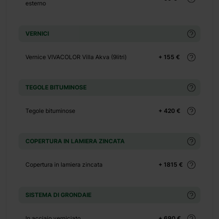
esterno
+ 0 €
+ 500 €
no
+ 0 €
VERNICI
+ 449 €
Vernice VIVACOLOR Villa Akva (9litri)
+ 155 €
+ 0 €
+ 390 €
TEGOLE BITUMINOSE
+ 0 €
Tegole bituminose
+ 420 €
+ 1100 €
+ 0 €
+ 480 €
COPERTURA IN LAMIERA ZINCATA
+ 0 €
Copertura in lamiera zincata
+ 1815 €
+ 600 €
SISTEMA DI GRONDAIE
In acciaio verniciato
+ 690 €