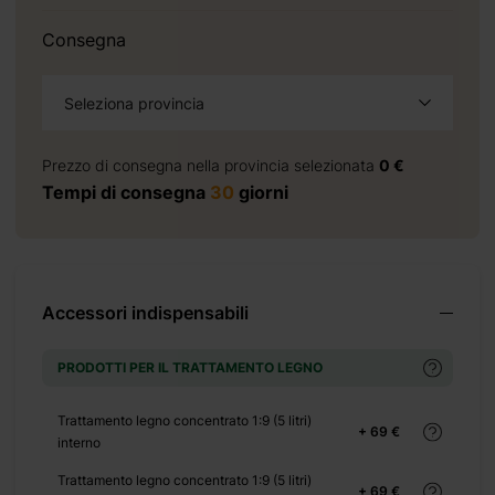
+ 690 €
Consegna
Seleziona provincia
+ 0 €
+ 900 €
Prezzo di consegna nella provincia selezionata
0 €
Tempi di consegna
30
giorni
50
Accessori indispensabili
+ 0 €
+ 200 €
PRODOTTI PER IL TRATTAMENTO LEGNO
+ 0 €
+ 180 €
Trattamento legno concentrato 1:9 (5 litri)
+ 69 €
+ 0 €
interno
+ 149 €
Trattamento legno concentrato 1:9 (5 litri)
+ 69 €