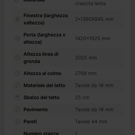
crescita lenta
Finestra (larghezza
2*1360X945 mm
xaltezza)
Porta (larghezza x
1420x1925 mm
altezza)
Altezza linea di
2025 mm
gronda
Altezza al colmo
2768 mm
Materiale del tetto
Tavole da 18 mm
 20%
(30% per
segna con
carta di
Sbalzo del tetto
25 cm
colare
da
Pavimento
Tavole da 18 mm
Pareti
Tavole 44 mm
erican Express.
Numero stanze
1