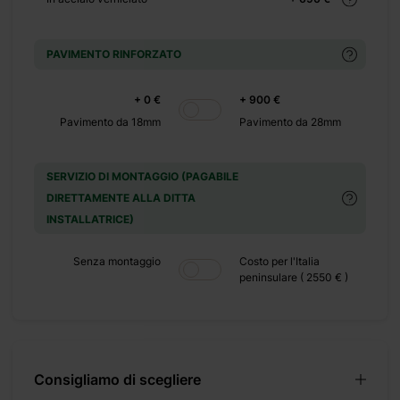
PAVIMENTO RINFORZATO
e di ben 20 metri
esenta un tetto a
ra. All’interno, un
+ 0 €
+ 900 €
e esigenze. Puoi
Pavimento da 18mm
Pavimento da 28mm
no e un tavolino,
una vasta gamma di
SERVIZIO DI MONTAGGIO (PAGABILE
. Tra le nostre
DIRETTAMENTE ALLA DITTA
 per garantire una
INSTALLATRICE)
per conservare la
Senza montaggio
Costo per l'Italia
peninsulare ( 2550 € )
Consigliamo di scegliere