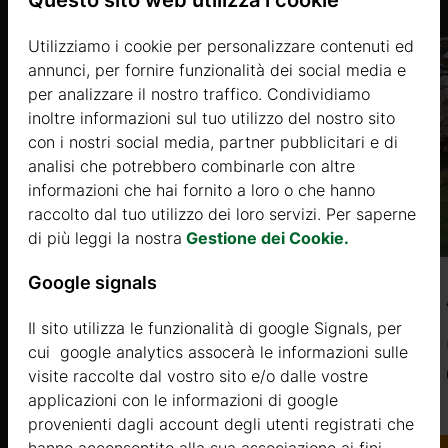
Questo sito web utilizza i cookie
.it
Utilizziamo i cookie per personalizzare contenuti ed
annunci, per fornire funzionalità dei social media e
per analizzare il nostro traffico. Condividiamo
inoltre informazioni sul tuo utilizzo del nostro sito
con i nostri social media, partner pubblicitari e di
analisi che potrebbero combinarle con altre
informazioni che hai fornito a loro o che hanno
raccolto dal tuo utilizzo dei loro servizi. Per saperne
di più leggi la nostra
Gestione dei Cookie.
Google signals
HEBE 2 (44mm) 4,7×4,7m, 22㎡
Il sito utilizza le funzionalità di google Signals, per
Prezzo da
cui google analytics assocerà le informazioni sulle
6950 €
visite raccolte dal vostro sito e/o dalle vostre
applicazioni con le informazioni di google
provenienti dagli account degli utenti registrati che
Di più