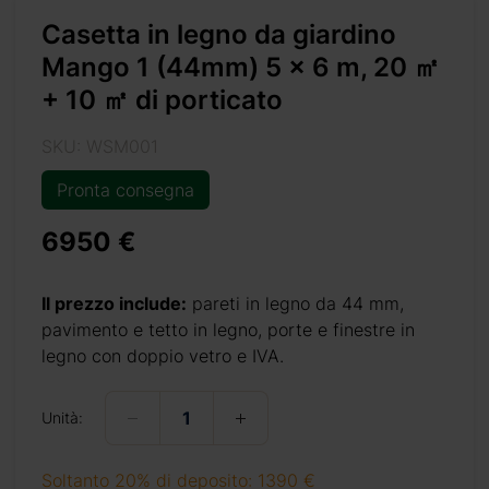
Casetta in legno da giardino
Mango 1 (44mm) 5 x 6 m, 20 ㎡
+ 10 ㎡ di porticato
SKU: WSM001
Pronta consegna
6950 €
10-m2-di-porticato/
Il prezzo include:
pareti in legno da 44 mm,
pavimento e tetto in legno, porte e finestre in
legno con doppio vetro e IVA.
9
+ 69 €
Unità:
Soltanto 20% di deposito: 1390 €