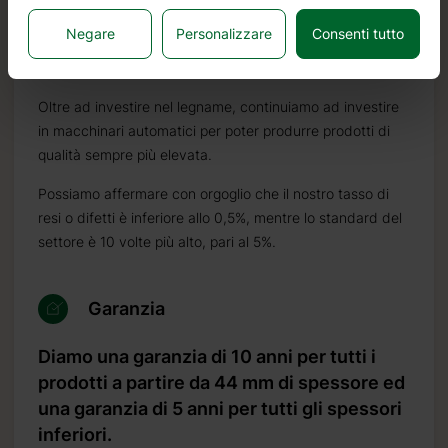
caratteristiche ideali per la costruzione di case in legno. È
Negare
Personalizzare
Consenti tutto
di colore molto chiaro, con pochi nodi ed è noto per la
sua resistenza al marciume, alla muffa ed agli insetti.
Oltre ad investire nel legname, continuiamo ad investire
in macchinari automatici per poter produrre prodotti di
qualità sempre più elevata.
Possiamo affermare con orgoglio che il nostro tasso di
resi o difetti è inferiore allo 0,5%, mentre lo standard del
settore è 10 volte più alto, pari al 5%.
Garanzia
Diamo una garanzia di 10 anni per tutti i
prodotti a partire da 44 mm di spessore ed
una garanzia di 5 anni per tutti gli spessori
inferiori.