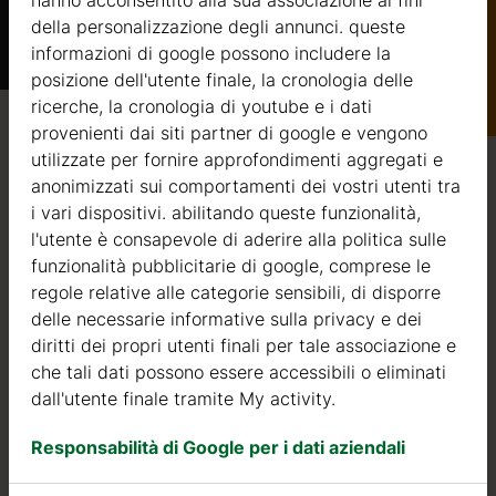
hanno acconsentito alla sua associazione ai fini
della personalizzazione degli annunci. queste
informazioni di google possono includere la
Catalogo
posizione dell'utente finale, la cronologia delle
ricerche, la cronologia di youtube e i dati
provenienti dai siti partner di google e vengono
Qualità / garanzia / consulenza
utilizzate per fornire approfondimenti aggregati e
anonimizzati sui comportamenti dei vostri utenti tra
i vari dispositivi. abilitando queste funzionalità,
l'utente è consapevole di aderire alla politica sulle
Qualità
funzionalità pubblicitarie di google, comprese le
regole relative alle categorie sensibili, di disporre
Siamo attivi nel settore della produzione di strutture in
delle necessarie informative sulla privacy e dei
legno dal 2004. Nel corso di questi anni, abbiamo
diritti dei propri utenti finali per tale associazione e
selezionato i migliori fornitori di legname. Utilizziamo
che tali dati possono essere accessibili o eliminati
esclusivamente abete nordico a crescita lenta
dall'utente finale tramite My activity.
proveniente da foreste certificate FSC nell’Europa del
Responsabilità di Google per i dati aziendali
Nord.
Il legno di abete nordico si distingue per le sue