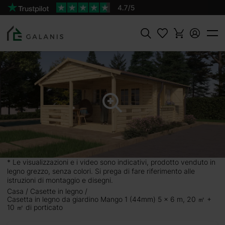
Prodotto:
AGGIUNGI AL
Mango 1 Pareti da 44 mm
CARRELLO
6950 €
Cercare
 6 m, 20 ㎡
e di ben 20 metri
esenta un tetto a
ra. All’interno, un
e esigenze. Puoi
* Le visualizzazioni e i video sono indicativi, prodotto venduto in
no e un tavolino,
legno grezzo, senza colori. Si prega di fare riferimento alle
una vasta gamma di
istruzioni di montaggio e disegni.
. Tra le nostre
Casa
Casette in legno
Casetta in legno da giardino Mango 1 (44mm) 5 x 6 m, 20 ㎡ +
 per garantire una
10 ㎡ di porticato
per conservare la