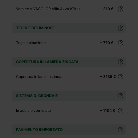
+ 1100 €
Vernice VIVACOLOR Villa Akva (9litri)
+ 310 €
+ 0 €
+ 480 €
TEGOLE BITUMINOSE
+ 0 €
+ 600 €
Tegole bituminose
+ 770 €
COPERTURA IN LAMIERA ZINCATA
Copertura in lamiera zincata
+ 3135 €
 m² e un porticato di
SISTEMA DI GRONDAIE
esta sistemazione si
tuoi ospiti, o il tuo
In acciaio verniciato
+ 1104 €
 possono ospitare il
gestione degli spazi
 stile e aggiungi gli
PAVIMENTO RINFORZATO