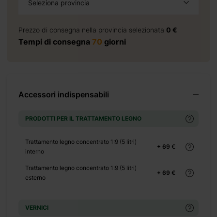
Seleziona provincia
+ 0 €
+ 1245 €
Prezzo di consegna nella provincia selezionata
0 €
+ 1453 €
Tempi di consegna
70
giorni
+ 0 €
+ 500 €
+ 0 €
+ 70 €
Accessori indispensabili
+ 0 €
+ 450 €
PRODOTTI PER IL TRATTAMENTO LEGNO
+ 0 €
+ 65 €
Trattamento legno concentrato 1:9 (5 litri)
+ 69 €
interno
+ 0 €
Trattamento legno concentrato 1:9 (5 litri)
+ 149 €
+ 69 €
esterno
+ 0 €
+ 390 €
VERNICI
+ 0 €