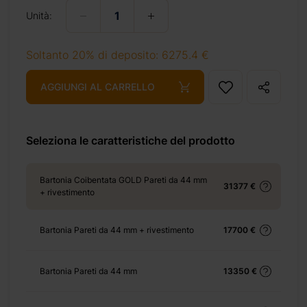
Unità:
2-x-51-m-42-%e3%8e%a1-10-%e3%8e%a1-di-porticato/
Soltanto 20% di deposito: 6275.4 €
AGGIUNGI AL CARRELLO
+ 69 €
Seleziona le caratteristiche del prodotto
+ 69 €
Bartonia Coibentata GOLD Pareti da 44 mm
31377 €
+ rivestimento
)
+ 310 €
Bartonia Pareti da 44 mm + rivestimento
17700 €
Bartonia Pareti da 44 mm
13350 €
+ 770 €