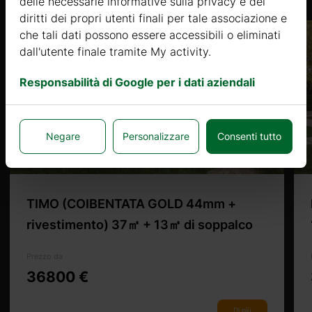
delle necessarie informative sulla privacy e dei
diritti dei propri utenti finali per tale associazione e
che tali dati possono essere accessibili o eliminati
dall'utente finale tramite My activity.
Responsabilità di Google per i dati aziendali
Negare
Personalizzare
Consenti tutto
TIMO (COIBENTATA GOLD 44mm +
rivestimento) 37㎡ + 13㎡ di soppalco
Prezzo da
36800 €
Di più