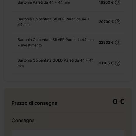
Bartonia Pareti da 44 + 44 mm
18200 €
Bartonia Coibentata SILVER Pareti da 44 +
20700 €
44 mm
+ 3135 €
Bartonia Coibentata SILVER Pareti da 44 mm
22832 €
+ rivestimento
Bartonia Coibentata GOLD Pareti da 44 + 44
+ 1104 €
31105 €
mm
+ 0 €
0 €
+ 1875 €
Prezzo di consegna
€ )
Consegna