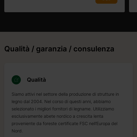
Qualità / garanzia / consulenza
Qualità
Siamo attivi nel settore della produzione di strutture in
legno dal 2004. Nel corso di questi anni, abbiamo
selezionato i migliori fornitori di legname. Utilizziamo
esclusivamente abete nordico a crescita lenta
proveniente da foreste certificate FSC nell’Europa del
%
(30% per progetti su
Nord.
di credito
o
bonifico