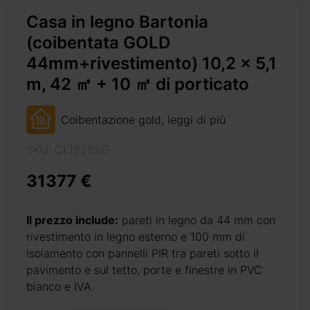
Casa in legno Bartonia
vestimento)
(coibentata GOLD
44mm+rivestimento) 10,2 x 5,1
m, 42 ㎡ + 10 ㎡ di porticato
 m² e un porticato di
esta sistemazione si
tuoi ospiti, o il tuo
Coibentazione gold, leggi di più
 possono ospitare il
SKU: CL18252G
gestione degli spazi
 stile e aggiungi gli
31377 €
Il prezzo include:
pareti in legno da 44 mm con
rivestimento in legno esterno e 100 mm di
isolamento con pannelli PIR tra pareti sotto il
pavimento e sul tetto, porte e finestre in PVC
bianco e IVA.