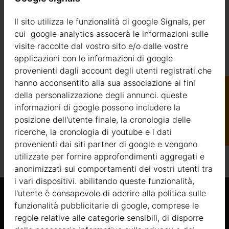
Metri quadri del
Il sito utilizza le funzionalità di google Signals, per
57
tetto
cui google analytics assocerà le informazioni sulle
visite raccolte dal vostro sito e/o dalle vostre
Metri quadri esterni
42+10
applicazioni con le informazioni di google
ettimane.
provenienti dagli account degli utenti registrati che
Metri quadri interni
37+10
hanno acconsentito alla sua associazione ai fini
Metri quadri del
della personalizzazione degli annunci. queste
10
terrazzo
informazioni di google possono includere la
Catalogo
posizione dell'utente finale, la cronologia delle
Angolo del tetto
10 gradi
ricerche, la cronologia di youtube e i dati
provenienti dai siti partner di google e vengono
utilizzate per fornire approfondimenti aggregati e
anonimizzati sui comportamenti dei vostri utenti tra
i vari dispositivi. abilitando queste funzionalità,
l'utente è consapevole di aderire alla politica sulle
funzionalità pubblicitarie di google, comprese le
Prodotti Simili
regole relative alle categorie sensibili, di disporre