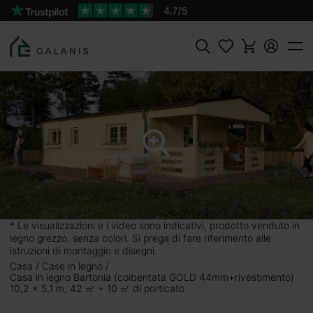
Prodotto:
Bartonia Coibentata GOLD Pareti da 44
AGGIUNGI AL
mm + rivestimento
CARRELLO
31377 €
Cercare
* Le visualizzazioni e i video sono indicativi, prodotto venduto in
legno grezzo, senza colori. Si prega di fare riferimento alle
istruzioni di montaggio e disegni.
Casa
Case in legno
Casa in legno Bartonia (coibentata GOLD 44mm+rivestimento)
10,2 x 5,1 m, 42 ㎡ + 10 ㎡ di porticato