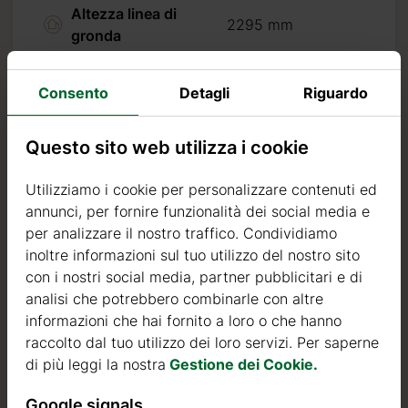
Altezza linea di
2295 mm
gronda
Altezza al colmo
2700 mm
Consento
Detagli
Riguardo
Tavole da 18 mm +
Riceverete
Materiale del tetto
100 mm di
2026 10 19
Questo sito web utilizza i cookie
isolamento
Sbalzo del tetto
20 cm
Utilizziamo i cookie per personalizzare contenuti ed
annunci, per fornire funzionalità dei social media e
30% per progetti su
Tavole da 18 mm +
per analizzare il nostro traffico. Condividiamo
Pavimento
100 mm di
inoltre informazioni sul tuo utilizzo del nostro sito
isolamento
con i nostri social media, partner pubblicitari e di
analisi che potrebbero combinarle con altre
Tavole 44 mm +
informazioni che hai fornito a loro o che hanno
100 mm di
Pareti
raccolto dal tuo utilizzo dei loro servizi. Per saperne
isolamento+
di più leggi la nostra
Gestione dei Cookie.
rivestimento
Google signals
Numero stanze
4