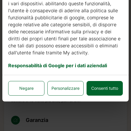
i vari dispositivi. abilitando queste funzionalità,
esclusivamente abete nordico a crescita lenta
l'utente è consapevole di aderire alla politica sulle
proveniente da foreste certificate FSC nell’Europa del
funzionalità pubblicitarie di google, comprese le
Nord.
regole relative alle categorie sensibili, di disporre
Il legno di abete nordico si distingue per le sue
delle necessarie informative sulla privacy e dei
caratteristiche ideali per la costruzione di case in legno. È
diritti dei propri utenti finali per tale associazione e
di colore molto chiaro, con pochi nodi ed è noto per la
che tali dati possono essere accessibili o eliminati
sua resistenza al marciume, alla muffa ed agli insetti.
dall'utente finale tramite My activity.
Oltre ad investire nel legname, continuiamo ad investire
Responsabilità di Google per i dati aziendali
in macchinari automatici per poter produrre prodotti di
qualità sempre più elevata.
Possiamo affermare con orgoglio che il nostro tasso di
Negare
Personalizzare
Consenti tutto
resi o difetti è inferiore allo 0,5%, mentre lo standard del
settore è 10 volte più alto, pari al 5%.
Garanzia