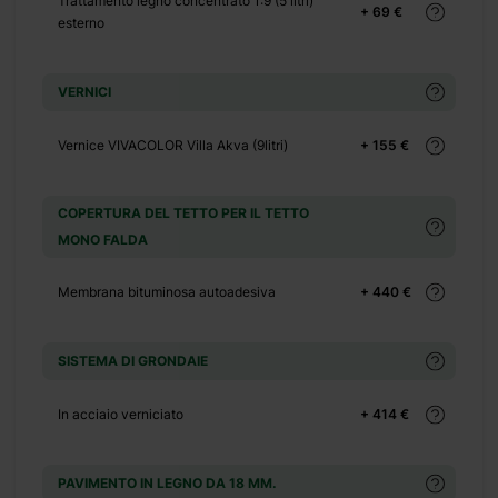
Trattamento legno concentrato 1:9 (5 litri)
+ 0 €
+ 69 €
esterno
+ 500 €
VERNICI
+ 0 €
+ 149 €
Vernice VIVACOLOR Villa Akva (9litri)
+ 155 €
+ 0 €
+ 1100 €
COPERTURA DEL TETTO PER IL TETTO
MONO FALDA
+ 0 €
+ 480 €
Membrana bituminosa autoadesiva
+ 440 €
SISTEMA DI GRONDAIE
In acciaio verniciato
+ 414 €
etta in legno
PAVIMENTO IN LEGNO DA 18 MM.
e nordico ed