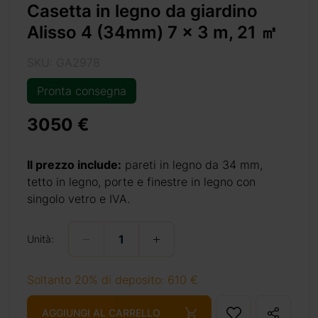
Casetta in legno da giardino
Alisso 4 (34mm) 7 x 3 m, 21 ㎡
etta in legno
e nordico ed
SKU: GA2978
Pronta consegna
 anche agli
 ingombranti
3050 €
l verde dove
ardino che si
Il prezzo include:
pareti in legno da 34 mm,
tetto in legno, porte e finestre in legno con
singolo vetro e IVA.
Unità:
Soltanto 20% di deposito: 610 €
AGGIUNGI AL CARRELLO