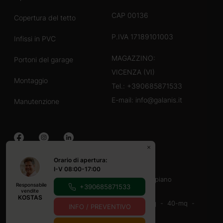
CAP 00136
Copertura del tetto
P.IVA 17189101003
Infissi in PVC
MAGAZZINO:
Portoni del garage
VICENZA (VI)
Montaggio
Tel.:
+390685871533
E-mail:
info@galanis.it
Manutenzione
Orario di apertura:
Case in legno
I-V 08:00-17:00
40-60 mq
60-80 mq
Con veranda
un piano
Responsabile
+390685871533
Casette in legno
vendite
KOSTAS
16-20-mq
20-mq
20-30 mq
30-40 mq
40-mq
INFO / PREVENTIVO
9-12 mq
Con veranda