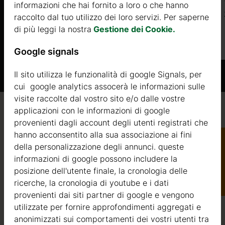
informazioni che hai fornito a loro o che hanno
3500 €
raccolto dal tuo utilizzo dei loro servizi. Per saperne
di più leggi la nostra
Gestione dei Cookie.
Di più
Google signals
Il sito utilizza le funzionalità di google Signals, per
o del 20%
cui google analytics assocerà le informazioni sulle
rima della
visite raccolte dal vostro sito e/o dalle vostre
la consegna
applicazioni con le informazioni di google
Qualità / garanzia / consulenza
provenienti dagli account degli utenti registrati che
hanno acconsentito alla sua associazione ai fini
arte American
della personalizzazione degli annunci. queste
informazioni di google possono includere la
Catalogo
Qualità
posizione dell'utente finale, la cronologia delle
ndo procedi al
ricerche, la cronologia di youtube e i dati
provenienti dai siti partner di google e vengono
Siamo attivi nel settore della produzione di strutture in
utilizzate per fornire approfondimenti aggregati e
legno dal 2004. Nel corso di questi anni, abbiamo
anonimizzati sui comportamenti dei vostri utenti tra
selezionato i migliori fornitori di legname. Utilizziamo