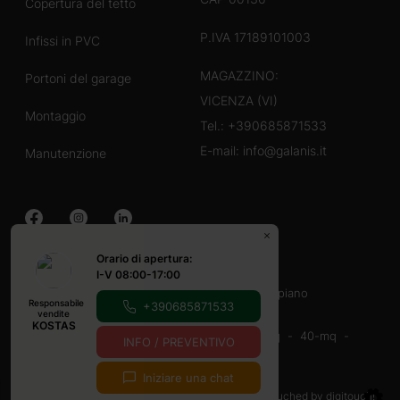
Copertura del tetto
P.IVA 17189101003
Infissi in PVC
MAGAZZINO:
Portoni del garage
VICENZA (VI)
Montaggio
Tel.:
+390685871533
E-mail:
info@galanis.it
Manutenzione
Orario di apertura:
Case in legno
I-V 08:00-17:00
40-60 mq
60-80 mq
Con veranda
un piano
Responsabile
+390685871533
Casette in legno
vendite
KOSTAS
16-20-mq
20-mq
20-30 mq
30-40 mq
40-mq
INFO / PREVENTIVO
9-12 mq
Con veranda
Iniziare una chat
© Copyright 2026
Cookie e privacy policy
touched by
digitouch!