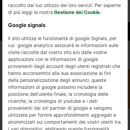
raccolto dal tuo utilizzo dei loro servizi. Per saperne
Di più
di più leggi la nostra
Gestione dei Cookie.
Google signals
Il sito utilizza le funzionalità di google Signals, per
cui google analytics assocerà le informazioni sulle
visite raccolte dal vostro sito e/o dalle vostre
Qualità / garanzia / consulenza
applicazioni con le informazioni di google
provenienti dagli account degli utenti registrati che
hanno acconsentito alla sua associazione ai fini
della personalizzazione degli annunci. queste
Qualità
informazioni di google possono includere la
Catalogo
posizione dell'utente finale, la cronologia delle
Siamo attivi nel settore della produzione di strutture in
ricerche, la cronologia di youtube e i dati
legno dal 2004. Nel corso di questi anni, abbiamo
provenienti dai siti partner di google e vengono
selezionato i migliori fornitori di legname. Utilizziamo
utilizzate per fornire approfondimenti aggregati e
esclusivamente abete nordico a crescita lenta
anonimizzati sui comportamenti dei vostri utenti tra
.it
proveniente da foreste certificate FSC nell’Europa del
i vari dispositivi. abilitando queste funzionalità,