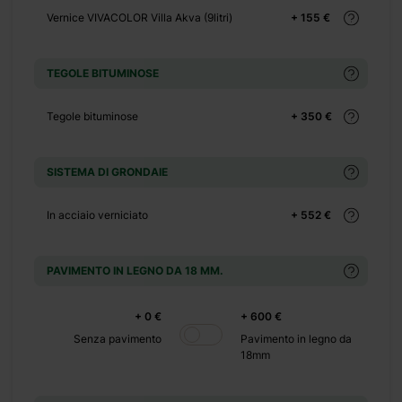
+ 449 €
Vernice VIVACOLOR Villa Akva (9litri)
+ 155 €
+ 0 €
TEGOLE BITUMINOSE
+ 390 €
+ 0 €
Tegole bituminose
+ 350 €
+ 1100 €
SISTEMA DI GRONDAIE
+ 0 €
In acciaio verniciato
+ 552 €
+ 480 €
+ 0 €
PAVIMENTO IN LEGNO DA 18 MM.
+ 600 €
+ 0 €
+ 600 €
+ 0 €
Senza pavimento
Pavimento in legno da
18mm
+ 149 €
+ 0 €