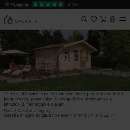
Prodotto:
AGGIUNGI AL
PAVIER Pareti da 34 mm
CARRELLO
3657 €
4063 €
Cercare
 5 x
, adatta
di 20 m²
* Le visualizzazioni e i video sono indicativi, prodotto venduto in
legno grezzo, senza colori. Si prega di fare riferimento alle
iutto gli
istruzioni di montaggio e disegni.
Casa
Casette in legno
anche un
Casetta in legno da giardino Pavier (34mm) 5 x 4 m, 20 ㎡
no che si