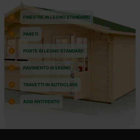
cconto
essere
FINESTRE IN LEGNO STANDARD
o
oppure
PARETI
PORTE IN LEGNO STANDARD
mo carte
PAVIMENTO IN LEGNO
liccando
TRAVETTI IN AUTOCLAVE
ASSI ANTIVENTO