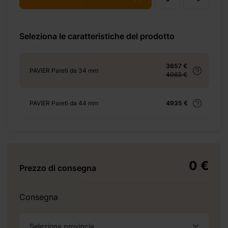
Seleziona le caratteristiche del prodotto
+ 155 €
3657 €
PAVIER Pareti da 34 mm
4063 €
PAVIER Pareti da 44 mm
4935 €
+ 350 €
0 €
Prezzo di consegna
+ 552 €
Consegna
+ 0 €
Seleziona provincia