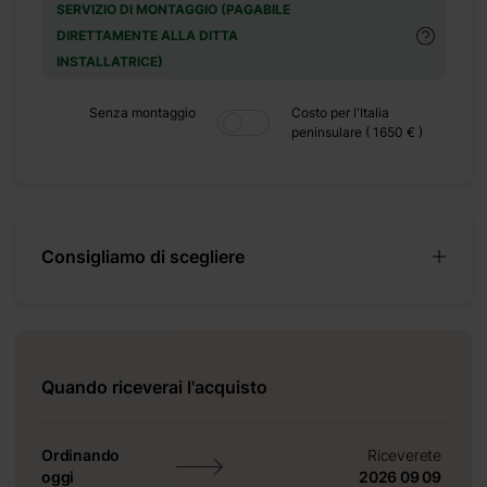
+ 240 €
SERVIZIO DI MONTAGGIO (PAGABILE
DIRETTAMENTE ALLA DITTA
+ 0 €
INSTALLATRICE)
+ 160 €
+ 0 €
Senza montaggio
Costo per l'Italia
+ 490 €
peninsulare ( 1650 € )
Consigliamo di scegliere
, adatta
di 20 m²
Quando riceverai l'acquisto
iutto gli
Ordinando
Riceverete
anche un
oggi
2026 09 09