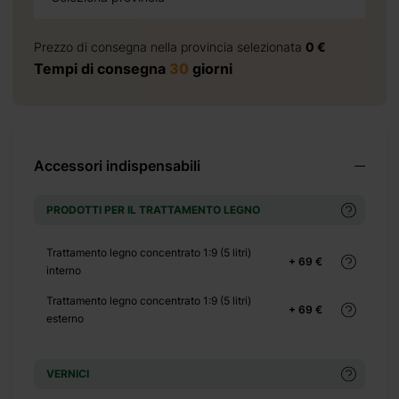
+ 600 €
Prezzo di consegna nella provincia selezionata
0 €
Tempi di consegna
30
giorni
Accessori indispensabili
+ 0 €
+ 140 €
PRODOTTI PER IL TRATTAMENTO LEGNO
+ 0 €
+ 130 €
Trattamento legno concentrato 1:9 (5 litri)
+ 69 €
interno
+ 0 €
Trattamento legno concentrato 1:9 (5 litri)
+ 69 €
esterno
+ 500 €
+ 0 €
VERNICI