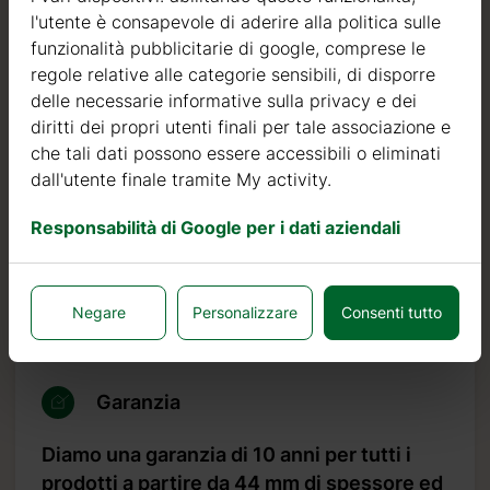
Nord.
l'utente è consapevole di aderire alla politica sulle
funzionalità pubblicitarie di google, comprese le
Il legno di abete nordico si distingue per le sue
regole relative alle categorie sensibili, di disporre
caratteristiche ideali per la costruzione di case in legno. È
delle necessarie informative sulla privacy e dei
di colore molto chiaro, con pochi nodi ed è noto per la
diritti dei propri utenti finali per tale associazione e
sua resistenza al marciume, alla muffa ed agli insetti.
che tali dati possono essere accessibili o eliminati
dall'utente finale tramite My activity.
Oltre ad investire nel legname, continuiamo ad investire
in macchinari automatici per poter produrre prodotti di
Responsabilità di Google per i dati aziendali
qualità sempre più elevata.
Possiamo affermare con orgoglio che il nostro tasso di
resi o difetti è inferiore allo 0,5%, mentre lo standard del
Negare
Personalizzare
Consenti tutto
settore è 10 volte più alto, pari al 5%.
Garanzia
Diamo una garanzia di 10 anni per tutti i
prodotti a partire da 44 mm di spessore ed