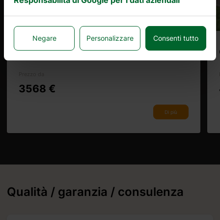
Negare
Personalizzare
Consenti tutto
OXALIS 17 (44mm) 3,3×5,1m, 17㎡
 da
Prezzo da
3568 €
Di più
Qualità / garanzia / consulenza