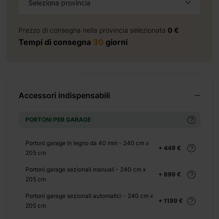
Seleziona provincia
+ 69 €
Prezzo di consegna nella provincia selezionata
0 €
Tempi di consegna
30
giorni
 155 €
Accessori indispensabili
PORTONI PER GARAGE
 350 €
Portoni garage in legno da 40 mm - 240 cm x
+ 449 €
205 cm
Portoni garage sezionali manuali - 240 cm x
+ 899 €
205 cm
Portoni garage sezionali automatici - 240 cm x
+ 1430
+ 1199 €
205 cm
€