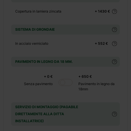
+ 0 €
+ 70 €
Copertura in lamiera zincata
+ 1430 €
+ 0 €
+ 99 €
SISTEMA DI GRONDAIE
+ 0 €
+ 65 €
In acciaio verniciato
+ 552 €
+ 0 €
PAVIMENTO IN LEGNO DA 18 MM.
 500 €
+ 0 €
+ 650 €
+ 0 €
Senza pavimento
Pavimento in legno da
 390 €
18mm
+ 0 €
SERVIZIO DI MONTAGGIO (PAGABILE
DIRETTAMENTE ALLA DITTA
+ 1100
INSTALLATRICE)
€