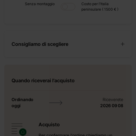
+ 0 €
Senza montaggio
Costo per l'Italia
peninsulare ( 1500 € )
 480 €
+ 0 €
 600 €
Consigliamo di scegliere
Quando riceverai l'acquisto
Ordinando
Riceverete
drati,
oggi
2026 09 08
eicolo
’abete
rdino.
Acquisto
ideale
Per confermare l'ordine chiediamo un