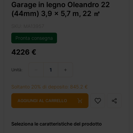
Garage in legno Oleandro 22
drati,
eicolo
(44mm) 3,9 x 5,7 m, 22 ㎡
’abete
rdino.
SKU: MA13957
ideale
Pronta consegna
dotato
ne per
4226 €
uale o
 altri
ezzi o
Unità:
Soltanto 20% di deposito: 845.2 €
AGGIUNGI AL CARRELLO
Seleziona le caratteristiche del prodotto