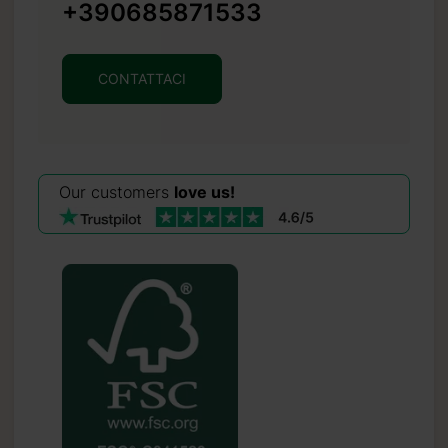
+390685871533
CONTATTACI
Our customers
love us!