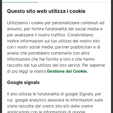
Tavole da 18 mm
Pavimento
Questo sito web utilizza i cookie
(optional)
Pareti
Tavole 44 mm
Utilizziamo i cookie per personalizzare contenuti ed
dotti
annunci, per fornire funzionalità dei social media e
Numero posti auto
1
per analizzare il nostro traffico. Condividiamo
inoltre informazioni sul tuo utilizzo del nostro sito
Metri quadri del
26
con i nostri social media, partner pubblicitari e di
tetto
analisi che potrebbero combinarle con altre
Metri quadri esterni
22
informazioni che hai fornito a loro o che hanno
raccolto dal tuo utilizzo dei loro servizi. Per saperne
Metri quadri interni
19
di più leggi la nostra
Gestione dei Cookie.
Angolo del tetto
19 gradi
è di 2
Google signals
Il sito utilizza le funzionalità di google Signals, per
cui google analytics assocerà le informazioni sulle
Oleandro su misura
visite raccolte dal vostro sito e/o dalle vostre
variano
applicazioni con le informazioni di google