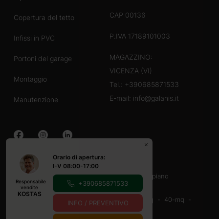
CAP 00136
Copertura del tetto
P.IVA 17189101003
Infissi in PVC
MAGAZZINO:
Portoni del garage
VICENZA (VI)
Montaggio
Tel.:
+390685871533
E-mail:
info@galanis.it
Manutenzione
Orario di apertura:
Case in legno
I-V 08:00-17:00
40-60 mq
60-80 mq
Con veranda
un piano
Responsabile
+390685871533
Casette in legno
vendite
KOSTAS
16-20-mq
20-mq
20-30 mq
30-40 mq
40-mq
INFO / PREVENTIVO
9-12 mq
Con veranda