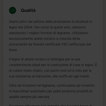
Qualità
Siamo attivi nel settore della produzione di strutture in
legno dal 2004. Nel corso di questi anni, abbiamo
selezionato i migliori fornitori di legname. Utilizziamo
esclusivamente abete nordico a crescita lenta
proveniente da foreste certificate FSC nell’Europa del
Nord.
Il legno di abete nordico si distingue per le sue
caratteristiche ideali per la costruzione di case in legno. È
nenza
di colore molto chiaro, con pochi nodi ed è noto per la
fico
sua resistenza al marciume, alla muffa ed agli insetti.
e
da
Oltre ad investire nel legname, continuiamo ad investire
in macchinari automatici per poter produrre prodotti di
qualità sempre più elevata.
iamo
Possiamo affermare con orgoglio che il nostro tasso di