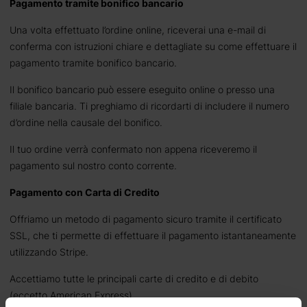
Pagamento tramite bonifico bancario
Una volta effettuato l’ordine online, riceverai una e-mail di
conferma con istruzioni chiare e dettagliate su come effettuare il
pagamento tramite bonifico bancario.
Il bonifico bancario può essere eseguito online o presso una
filiale bancaria. Ti preghiamo di ricordarti di includere il numero
d’ordine nella causale del bonifico.
Il tuo ordine verrà confermato non appena riceveremo il
pagamento sul nostro conto corrente.
Pagamento con Carta di Credito
Offriamo un metodo di pagamento sicuro tramite il certificato
SSL, che ti permette di effettuare il pagamento istantaneamente
utilizzando Stripe.
Accettiamo tutte le principali carte di credito e di debito
(eccetto American Express).