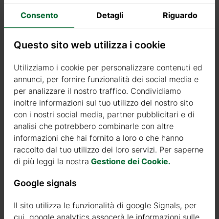
Riceverai una conferma automatica dell’ordine con tuo numero
Consento
Detagli
Riguardo
di ordine.
Questo sito web utilizza i cookie
Pagamento con Assegno Circolare
Utilizziamo i cookie per personalizzare contenuti ed
Gentilmente nota che questo metodo di pagamento è valido solo
annunci, per fornire funzionalità dei social media e
per il saldo dell’ordine e non può essere utilizzato per effettuare il
per analizzare il nostro traffico. Condividiamo
deposito iniziale.
inoltre informazioni sul tuo utilizzo del nostro sito
Ti chiediamo di inviarci una copia o una foto dell’assegno
con i nostri social media, partner pubblicitari e di
circolare prima della spedizione della merce, mentre l’originale
analisi che potrebbero combinarle con altre
dell’assegno dovrà essere consegnato al corriere al momento
informazioni che hai fornito a loro o che hanno
della consegna.
raccolto dal tuo utilizzo dei loro servizi. Per saperne
di più leggi la nostra
Gestione dei Cookie.
Google signals
Politica di Rimborso
Il sito utilizza le funzionalità di google Signals, per
Hai la possibilità di annullare il tuo ordine entro 14 giorni dalla
cui google analytics assocerà le informazioni sulle