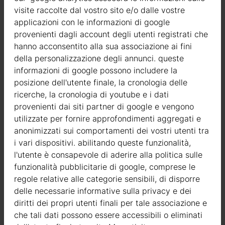
consegna e ricevere un rimborso per l’importo dell’ordine, esclusi
visite raccolte dal vostro sito e/o dalle vostre
i costi di spedizione e le spese amministrative.
applicazioni con le informazioni di google
provenienti dagli account degli utenti registrati che
Per ulteriori informazioni o per qualsiasi domanda aggiuntiva, ti
hanno acconsentito alla sua associazione ai fini
invitiamo a contattare il nostro ufficio vendite al numero
della personalizzazione degli annunci. queste
+390685871533
o via email all’indirizzo
info@galanis.it
. Saremo
informazioni di google possono includere la
lieti di fornire assistenza e rispondere a tutte le tue domande.
posizione dell'utente finale, la cronologia delle
Saremo felici di assisterti.
ricerche, la cronologia di youtube e i dati
provenienti dai siti partner di google e vengono
utilizzate per fornire approfondimenti aggregati e
anonimizzati sui comportamenti dei vostri utenti tra
i vari dispositivi. abilitando queste funzionalità,
l'utente è consapevole di aderire alla politica sulle
funzionalità pubblicitarie di google, comprese le
regole relative alle categorie sensibili, di disporre
delle necessarie informative sulla privacy e dei
diritti dei propri utenti finali per tale associazione e
che tali dati possono essere accessibili o eliminati